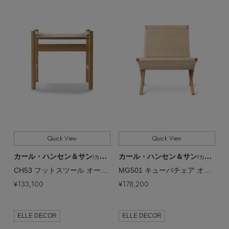
ヘアアクセサリー
ハンドバッグ
レインシューズ
ジャケット
すべて
販売状況
ウェア
【ジュエリー】シルバーでクールに
インナー
バングル・ブレスレット
スマートフォンケース・タブレットケース
財布・小物
ブーツ
全ての価格
価格
ニット
CONTENTS
シューズ
リング
アイウェア
ボディバッグ・ウェストポーチ
コート
特集一覧
バッグ・小物
コサージュ・ブローチ
ベルト
クラッチバッグ
ルームウェア・パジャマ
水着・スイムウェア
NEW IN BRAND
アンクレット
グローブ
ボストンバッグ
Quick View
Quick View
チャーム
カール・ハンセン＆サン
カール・ハンセン＆サン
レッグウェア
/カール・ハンセン＆サン
/カール・ハンセン＆サン
BRAND NEWS
スーツケース
CH53 フットスツール オーク／オイル／ナチュラルPC 【メーカー取り寄せ】
MG501 キューバチェア オーク／オイル／ナチュラルPC【メーカー取り寄せ】
¥133,100
¥178,200
ポーチ
HOT STYLE
ELLE DECOR
ELLE DECOR
チャーム・ストラップ