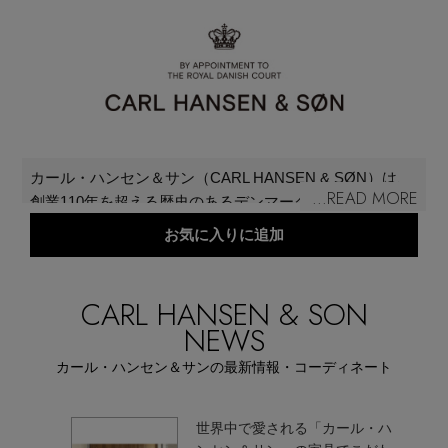
再入荷アイテム
メールマガジン登録
ランキング
最新トレンドや限定アイテム、セール情報を
いち早くお届けします。
ブランド
ご登録はこちら
カール・ハンセン＆サン（CARL HANSEN & SØN）は、
...READ MORE
創業110年を超える歴史のあるデンマーク家具メーカーで
最旬！トレンドワード
す。ハンス Ｊ. ウェグナーの家具を最も多く製作するメー
お気に入りに追加
SUPPORT
カーとして知られ、ボーエ・モーエンセン、アルネ・ヤ
【予約】新作ウェアをチェック
コブセン、フリッツ・ヘニングセン、オーレ・ヴァンシ
アイテム一覧
ャー、コーア・クリントを含むデニッシュモダンの巨匠
CARL HANSEN & SON
ご利用ガイド
や、安藤忠雄、EOOSといった世界的に知られたデザイ
NEWS
【Tシャツ】デイリーに活躍
ナーとも協働し、デンマークが誇る伝統的製作技術によ
SALE
カール・ハンセン＆サンの最新情報・コーディネート
り誕生した製品を世界中にお届けしています。また、優
カスタマーサポート
【日傘】完全遮光・軽量傘
れたデザイナーとの協働や最高品質の素材の使用にこだ
わるだけでなく、長年にわたり持続可能な開発の推進に
世界中で愛される「カール・ハ
CATEGORY
も取り組んでいます。