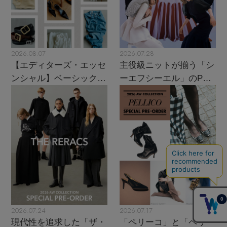
2026.08.07
2026.07.28
【エディターズ・エッセ
主役級ニットが揃う「シ
ンシャル】ベーシックと
ーエフシーエル」のPOP
トレンドが交差する16の
UPがスタート
名品
2026.07.24
2026.07.17
現代性を追求した「ザ・
「ペリーコ」と「ペリー