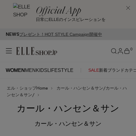
Official App
日常にELLEのインスピレーションを
NEWS
HOT STYLE Campaign開催中
0
WOMEN
MEN
KIDS
LIFESTYLE
SALE
新着
ブランド
カテ
WOMEN
MEN
KIDS
LIFESTYLE
アカウントをお持ちの方
エル・ショップHome
カール・ハンセン＆サン/カール・ハ
ITEMS
ログイン
ンセン＆サン/
SEE RESULTS
カール・ハンセン＆サン
はじめてご利用の方
新着アイテム
カール・ハンセン＆サン
新規会員登録