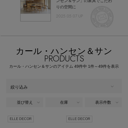
ンセン＆サン」の家具でこだわ
【サンダル】ビーサンの季節！
エル・ショップについて
りの空間に
ウェア
2025.05.07 UP
【リネン】涼しい夏素材
お知らせ
シューズ
すべてのウェア
【CFCL】注目のPOP-UP
バッグ・財布
すべてのシューズ
よくあるご質問
ブラウス・シャツ
カール・ハンセン＆サン
【レース】上品な透け感
PRODUCTS
ファッション小物
すべてのバッグ・財布
サンダル
カットソー・Tシャツ
カール・ハンセン＆サンのアイテム
49
件中 1件～49
件を表示
【雨の日】急な雨対策グッズ
アクセサリー
すべてのファッション小物
カゴバッグ
パンプス
ワンピース・チュニック
絞り込み
【限定】ここでしか買えないアイテム
ランジェリー
すべてのアクセサリー
ストール・マフラー・ケープ
ショルダーバッグ
スニーカー
パンツ
並び替え
在庫
表示件数
ALL
商品タイプ
スポーツ
【ペプラム】トレンドシルエット
すべてのランジェリー
ピアス・イヤリング
帽子・イヤーマフ
トートバッグ
フラットシューズ
スカート
全てのカテゴリ
ELLE DECOR
ELLE DECOR
CATEGORY
すべてのスポーツ
『ELLE』最新号掲載
ランジェリー
ネックレス