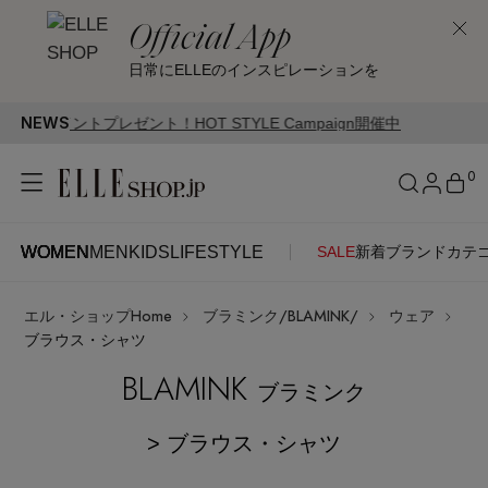
Official App
日常にELLEのインスピレーションを
NEWS
ント！HOT STYLE Campaign開催中
0
WOMEN
MEN
KIDS
LIFESTYLE
SALE
新着
ブランド
カテ
WOMEN
MEN
KIDS
LIFESTYLE
アカウントをお持ちの方
エル・ショップHome
ブラミンク/BLAMINK/
ウェア
ITEMS
ログイン
ブラウス・シャツ
SEE RESULTS
BLAMINK
ブラミンク
はじめてご利用の方
新着アイテム
> ブラウス・シャツ
新規会員登録