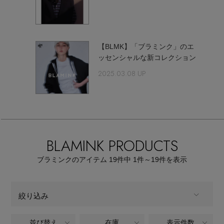
【サンダル】ビーサンの季節！
エル・ショップについて
ウェア
【リネン】涼しい夏素材
お知らせ
【BLMK】「ブラミンク」のエ
シューズ
すべてのウェア
ッセンシャルな新コレクション
【CFCL】注目のPOP-UP
2025.03.08 UP
バッグ・財布
すべてのシューズ
よくあるご質問
ブラウス・シャツ
【レース】上品な透け感
ファッション小物
すべてのバッグ・財布
サンダル
カットソー・Tシャツ
【雨の日】急な雨対策グッズ
アクセサリー
すべてのファッション小物
カゴバッグ
BLAMINK PRODUCTS
パンプス
ワンピース・チュニック
【限定】ここでしか買えないアイテム
ランジェリー
ブラミンクのアイテム
19
件中 1件～19
件を表示
すべてのアクセサリー
ストール・マフラー・ケープ
ショルダーバッグ
スニーカー
パンツ
スポーツ
【ペプラム】トレンドシルエット
すべてのランジェリー
ピアス・イヤリング
帽子・イヤーマフ
絞り込み
トートバッグ
フラットシューズ
スカート
すべてのスポーツ
『ELLE』最新号掲載
ランジェリー
ネックレス
並び替え
在庫
表示件数