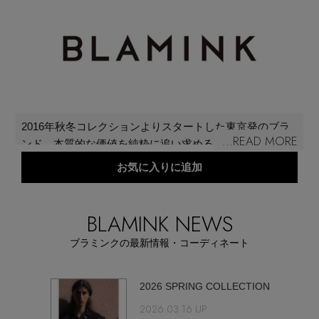
再入荷アイテム
メールマガジン登録
ランキング
最新トレンドや限定アイテム、セール情報を
いち早くお届けします。
ブランド
ご登録はこちら
2016年秋冬コレクションよりスタートした東京発のブラ
...READ MORE
ンド。本質的な価値を純粋に追い求めることを大切にし
最旬！トレンドワード
て、袖を通す人たちが内面から輝けると心から思う服づ
お気に入りに追加
SUPPORT
くりを真摯に続けている。そんな“洋服屋”としての普遍的
【予約】新作ウェアをチェック
な誇りを抱き作り出すクオリティクローズの数々や、新
アイテム一覧
しいラグジュアリーのカタチは、審美眼をもった多くの
BLAMINK NEWS
ご利用ガイド
人々から支持を得ている。
【Tシャツ】デイリーに活躍
ブラミンクの最新情報・コーディネート
SALE
カスタマーサポート
【日傘】完全遮光・軽量傘
2026 SPRING COLLECTION
CATEGORY
2026.03.16 UP