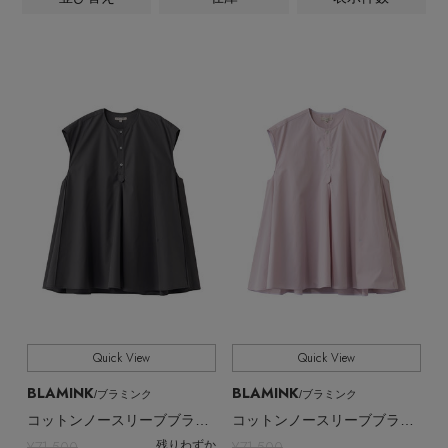
ALL
商品タイプ
ヘアアクセサリー
ハンドバッグ
レインシューズ
ジャケット
ウェア
【ジュエリー】シルバーでクールに
インナー
ウェア,ブラウス・シャツ
バングル・ブレスレット
CATEGORY
スマートフォンケース・タブレットケース
財布・小物
ブーツ
ニット
CONTENTS
シューズ
全てのカラー
COLOR
リング
アイウェア
ボディバッグ・ウェストポーチ
コート
特集一覧
バッグ・小物
全てのパターン
PATTERN
コサージュ・ブローチ
ベルト
クラッチバッグ
ルームウェア・パジャマ
水着・スイムウェア
全てのサイズ
SIZE
NEW IN BRAND
アンクレット
グローブ
ボストンバッグ
すべて
販売状況
チャーム
レッグウェア
BRAND NEWS
スーツケース
全ての価格
価格
Quick View
Quick View
ポーチ
HOT STYLE
BLAMINK
BLAMINK
/ブラミンク
/ブラミンク
コットンノースリーブブラウス
コットンノースリーブブラウス
チャーム・ストラップ
¥71,500
¥71,500
残りわずか