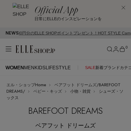
Official App
日常にELLEのインスピレーションを
NEWS
 SHOPポイントプレゼント！HOT STYLE Campaign開催中
0
WOMEN
MEN
KIDS
LIFESTYLE
SALE
新着
ブランド
カテ
WOMEN
MEN
KIDS
LIFESTYLE
アカウントをお持ちの方
エル・ショップHome
ベアフット ドリームズ/BAREFOOT
ITEMS
ログイン
DREAMS/
ベビー・キッズ
小物・雑貨
シューズ・ソ
SEE RESULTS
ックス
BAREFOOT DREAMS
はじめてご利用の方
新着アイテム
新規会員登録
ベアフット ドリームズ