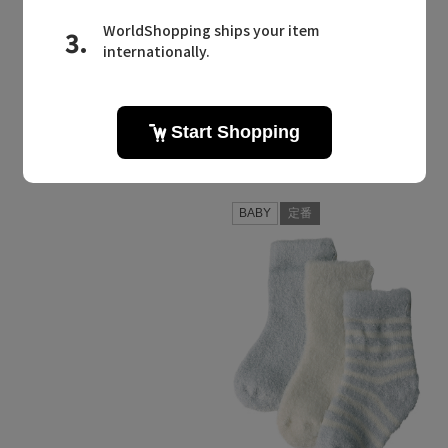
Quick View
Quick View
BAREFOOT DREAMS
BAREFOOT DREAMS
/ベアフット ドリームズ
/ベアフット ドリームズ
【BABY】コージーシックライト ソックス3枚セット
【KIDS】コージーシック チェック柄 トドラー ソックス 2足セット
¥3,850
¥7,700
残りわずか
BABY
定番