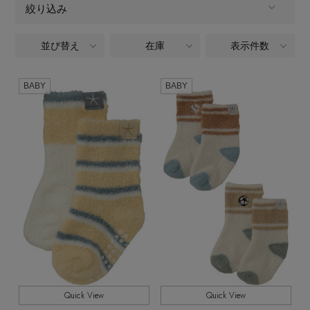
ヘアアクセサリー
ハンドバッグ
絞り込み
レインシューズ
ジャケット
ウェア
【ジュエリー】シルバーでクールに
インナー
バングル・ブレスレット
スマートフォンケース・タブレットケース
並び替え
在庫
表示件数
ALL
商品タイプ
財布・小物
ブーツ
ニット
CONTENTS
シューズ
リング
アイウェア
BABY
BABY
CATEGORY
ボディバッグ・ウェストポーチ
コート
ベビー・キッズ,小物・雑貨,シューズ・ソックス
特集一覧
バッグ・小物
コサージュ・ブローチ
ベルト
クラッチバッグ
全てのカラー
ルームウェア・パジャマ
COLOR
水着・スイムウェア
NEW IN BRAND
アンクレット
グローブ
ボストンバッグ
全てのパターン
PATTERN
チャーム
レッグウェア
BRAND NEWS
スーツケース
すべて
販売状況
ポーチ
全ての価格
価格
HOT STYLE
Quick View
Quick View
チャーム・ストラップ