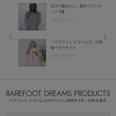
【サンダル】ビーサンの季節！
エル・ショップについて
しく！
広げて魅せたい、贅沢ブランケ
ット 5選
ウェア
【リネン】涼しい夏素材
2026.07.11 UP
お知らせ
シューズ
すべてのウェア
【CFCL】注目のPOP-UP
バッグ・財布
すべてのシューズ
「ベアフット ドリームズ」の至
よくあるご質問
ブラウス・シャツ
福ベビーギフト
【レース】上品な透け感
ファッション小物
すべてのバッグ・財布
2026.05.27 UP
サンダル
カットソー・Tシャツ
【雨の日】急な雨対策グッズ
アクセサリー
すべてのファッション小物
カゴバッグ
パンプス
ワンピース・チュニック
【限定】ここでしか買えないアイテム
ランジェリー
すべてのアクセサリー
ストール・マフラー・ケープ
ショルダーバッグ
スニーカー
BAREFOOT DREAMS PRODUCTS
パンツ
スポーツ
【ペプラム】トレンドシルエット
すべてのランジェリー
ピアス・イヤリング
ベアフット ドリームズのアイテム
24
件中 1件～24
件を表示
帽子・イヤーマフ
トートバッグ
フラットシューズ
スカート
すべてのスポーツ
『ELLE』最新号掲載
ランジェリー
ネックレス