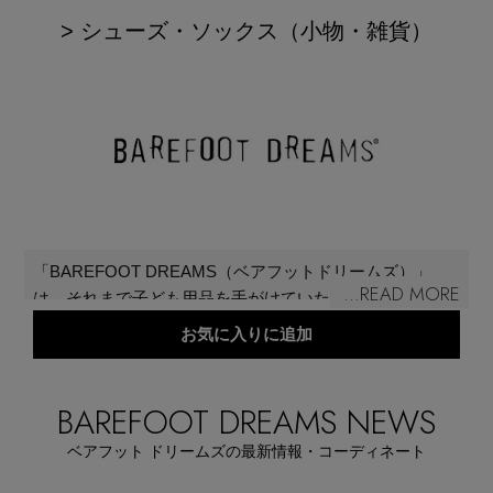
再入荷アイテム
> シューズ・ソックス（小物・雑貨）
メールマガジン登録
ランキング
最新トレンドや限定アイテム、セール情報を
いち早くお届けします。
ブランド
ご登録はこちら
最旬！トレンドワード
SUPPORT
「BAREFOOT DREAMS（ベアフットドリームズ）」
...READ MORE
【予約】新作ウェアをチェック
は、それまで子ども用品を手がけていたAnnette Cook(ア
アイテム一覧
ネット・クック）が1994年に立ち上げたブランド。エレ
お気に入りに追加
ご利用ガイド
ガントで心地よい肌触り、優しい自然な配色のウォッシ
【Tシャツ】デイリーに活躍
ャブルニットで作ったブランケットが全米のメディアに
SALE
取り上げられ話題に。現在では、ベビーウェアを始め、
BAREFOOT DREAMS NEWS
バスローブやフーディなど、多彩なアイテムがラインナ
カスタマーサポート
【日傘】完全遮光・軽量傘
ベアフット ドリームズの最新情報・コーディネート
ップ。
CATEGORY