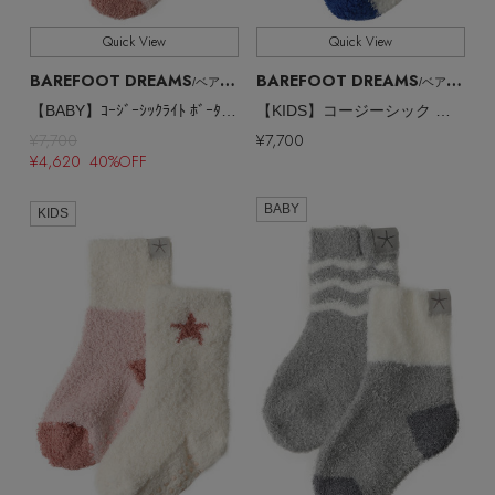
Quick View
Quick View
BAREFOOT DREAMS
BAREFOOT DREAMS
/ベアフット ドリームズ
/ベアフット ドリームズ
【BABY】ｺｰｼﾞｰｼｯｸﾗｲﾄ ﾎﾞｰﾀﾞｰ柄 ﾍﾞﾋﾞｰ ｿｯｸｽ 2足ｾｯﾄ
【KIDS】コージーシック トドラー スペースアドベンチャー ソックス
¥7,700
¥7,700
¥4,620 40%OFF
BABY
KIDS