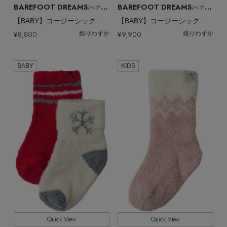
EDITOR'S CLOSET
BAREFOOT DREAMS
BAREFOOT DREAMS
/ベアフット ドリームズ
/ベアフット ドリームズ
【BABY】コージーシックライト レモン＆ストライプ ソックスセット
【BABY】コージーシックライト ワンポイント ソックスセット
その他(傘・ハンカチ・時計など)
¥8,800
¥9,900
残りわずか
残りわずか
メルマガ PICKUP
BABY
KIDS
PERSONAL COLOR
エディター厳選ギフト
Quick View
Quick View