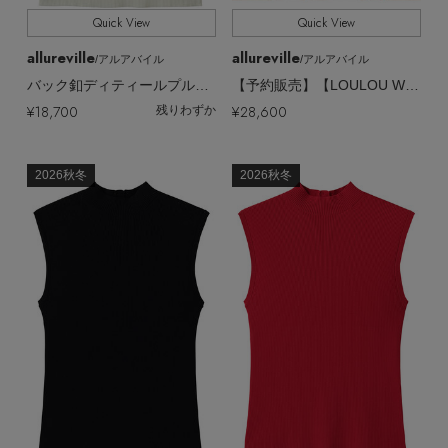
Quick View
Quick View
allureville
allureville
/アルアバイル
/アルアバイル
バック釦ディティールプルオーバー A
【予約販売】【LOULOU WILLOUGHBY】フェザーボーダーキーネックカーディガン
¥18,700
¥28,600
残りわずか
2026秋冬
2026秋冬