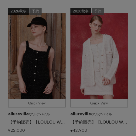
2026秋冬
予約
2026秋冬
予約
Quick View
Quick View
allureville
allureville
【エディターズ・エッセンシャル】
/アルアバイル
/アルアバイル
ベーシックとトレンドが交差する16の名品
【予約販売】【LOULOU WILLOUGHBY】スイートツィードキャミ
【予約販売】【LOULOU WILLOUGHBY】スイートツィードミドルジャケットカーディガン
¥22,000
¥42,900