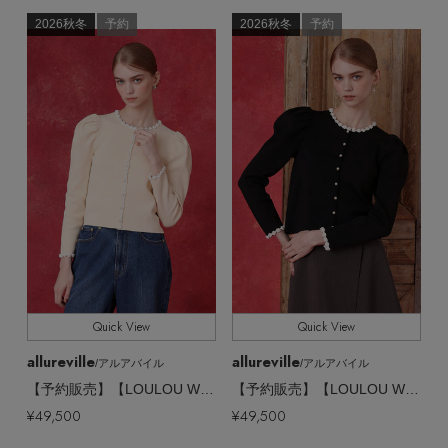
ヘアアクセサリー
ハンドバッグ
レインシューズ
ジャケット
ウェア,ニット
2026秋冬
予約
2026秋冬
予約
CATEGORY
ウェア
【ジュエリー】シルバーでクールに
インナー
バングル・ブレスレット
スマートフォンケース・タブレットケース
財布・小物
ブーツ
全てのカラー
COLOR
ニット
CONTENTS
シューズ
リング
アイウェア
ボディバッグ・ウェストポーチ
全てのパターン
PATTERN
コート
特集一覧
バッグ・小物
コサージュ・ブローチ
ベルト
クラッチバッグ
全てのサイズ
SIZE
ルームウェア・パジャマ
水着・スイムウェア
NEW IN BRAND
アンクレット
グローブ
すべて
ボストンバッグ
販売状況
チャーム
レッグウェア
全ての価格
BRAND NEWS
価格
スーツケース
Quick View
Quick View
allureville
allureville
/アルアバイル
/アルアバイル
ポーチ
HOT STYLE
【予約販売】【LOULOU WILLOUGHBY】クロッシェフラワージゴスリーブプルオーバー
【予約販売】【LOULOU WILLOUGHBY】クロッシェフラワージゴスリーブプルオーバー
¥49,500
¥49,500
チャーム・ストラップ