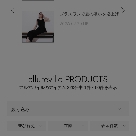
【サンダル】ビーサンの季節！
エル・ショップについて
ウェア
ee-
プラスワンで夏の装いを格上げ
【リネン】涼しい夏素材
2026.07.30 UP
お知らせ
シューズ
すべてのウェア
【CFCL】注目のPOP-UP
バッグ・財布
すべてのシューズ
よくあるご質問
ブラウス・シャツ
【レース】上品な透け感
ファッション小物
すべてのバッグ・財布
サンダル
カットソー・Tシャツ
allureville PRODUCTS
【雨の日】急な雨対策グッズ
アクセサリー
すべてのファッション小物
カゴバッグ
パンプス
ワンピース・チュニック
アルアバイルのアイテム
220
件中 1件～80
件を表示
【限定】ここでしか買えないアイテム
ランジェリー
すべてのアクセサリー
ストール・マフラー・ケープ
ショルダーバッグ
スニーカー
パンツ
絞り込み
スポーツ
【ペプラム】トレンドシルエット
すべてのランジェリー
ピアス・イヤリング
帽子・イヤーマフ
トートバッグ
フラットシューズ
スカート
並び替え
在庫
表示件数
ALL
商品タイプ
すべてのスポーツ
『ELLE』最新号掲載
ランジェリー
ネックレス