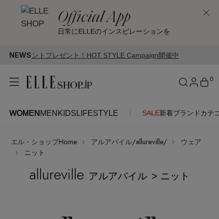
Official App
日常にELLEのインスピレーションを
NEWS
YLE Campaign開催中
0
WOMEN
MEN
KIDS
LIFESTYLE
SALE
新着
ブランド
カテ
WOMEN
MEN
KIDS
LIFESTYLE
アカウントをお持ちの方
エル・ショップHome
アルアバイル/allureville/
ウェア
ITEMS
ログイン
ニット
SEE RESULTS
allureville
アルアバイル
> ニット
はじめてご利用の方
新着アイテム
新規会員登録