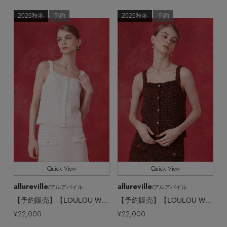
EDITOR'S CLOSET
2026秋冬
予約
2026秋冬
予約
その他(傘・ハンカチ・時計など)
メルマガ PICKUP
PERSONAL COLOR
エディター厳選ギフト
Quick View
Quick View
allureville
allureville
/アルアバイル
/アルアバイル
【予約販売】【LOULOU WILLOUGHBY】スイートツィードキャミ
【予約販売】【LOULOU WILLOUGHBY】スイートツィードキャミ
¥22,000
¥22,000