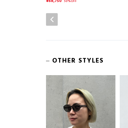
¥68,750
50%OFF
OTHER STYLES