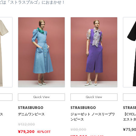
ピは「ストラスブルゴ」におまかせ！
Quick View
Quick View
STRASBURGO
STRASBURGO
STRAS
ス
デニムワンピース
ジョーゼット ノースリーブワ
【CYC
ンピース
エスト
¥132,000
¥88,000
¥75,9
¥79,200
40%OFF