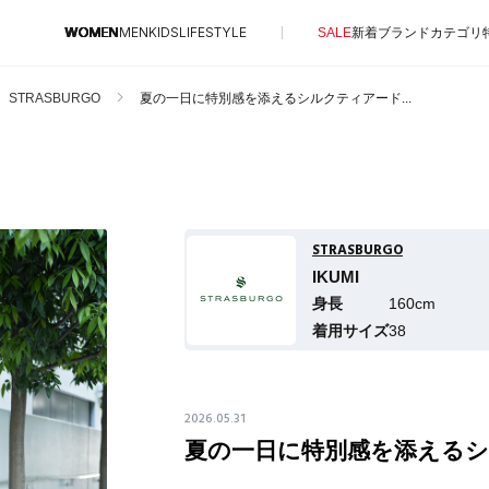
WOMEN
MEN
KIDS
LIFESTYLE
SALE
新着
ブランド
カテゴリ
STRASBURGO
夏の一日に特別感を添えるシルクティアード...
CONTENTS
SUPPORT
特集一覧
ご利用ガイド
NEW IN BRAND
STRASBURGO
カスタマーサポート
BRAND NEWS
IKUMI
エル・ショップについて
身長
160cm
HOT STYLE
お知らせ
着用サイズ
38
EDITOR'S CLOSET
よくあるご質問
メルマガ PICKUP
PERSONAL COLOR
2026.05.31
夏の一日に特別感を添える
エディター厳選ギフト