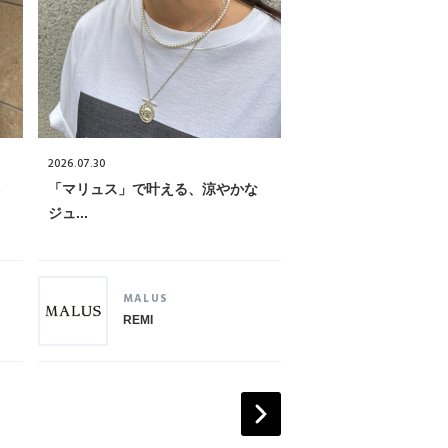
2026.07.30
2026.07.29
ネ
「マリュス」で叶える、涼やかな
シンプルだからこそ、
ジュ...
サマ...
MALUS
PLAIN PE
REMI
MAHO