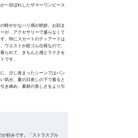
主役級ニットが揃う「シーエフシーエル」
私が一目ぼれしたサマーワンピース
の
POP UPがスタート
材の軽やかなハリ感が絶妙。お顔ま
ザーが、アクセサリーで盛らなくて
ます。特にスカートのティアードは
り。ウエストが総ゴム仕様なので、
ず着られて、きちんと感とラクさを
ントです。
かに、少し改まったシーンではパン
たい気分。夏の日差しの下で着ると
を引き締め、素材の美しさをより引
のが好みです。「ストラスブル