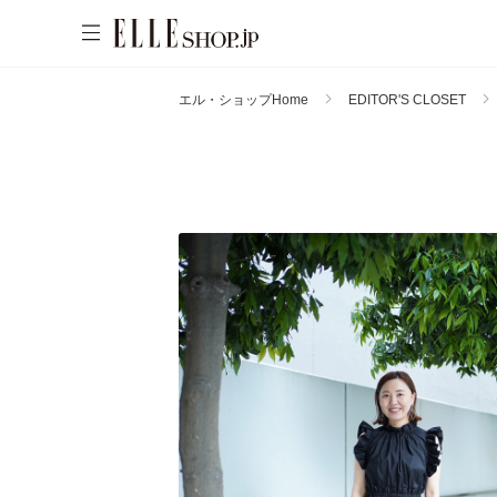
エル・ショップHome
EDITOR'S CLOSET
WOMEN
MEN
KIDS
LIFESTYLE
ACCOUNT
ITEMS
お気に入りアイテム
新着アイテム
お気に入りブランド
再入荷アイテム
ご注文履歴
ランキング
ポイント・クーポン
ブランド
会員情報
最旬！トレンドワード
アカウント連携
アイテム一覧
【雨の日】急な雨対策グッズ
マイページ
SALE
【Tシャツ】デイリーに活躍
【サンダル】ビーサンの季節！