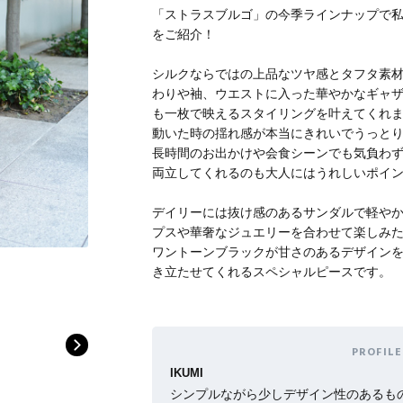
「ストラスブルゴ」の今季ラインナップで
をご紹介！
シルクならではの上品なツヤ感とタフタ素
Stay in
わりや袖、ウエストに入った華やかなギャ
も一枚で映えるスタイリングを叶えてくれ
the Loop
動いた時の揺れ感が本当にきれいでうっと
長時間のお出かけや会食シーンでも気負わ
両立してくれるのも大人にはうれしいポイ
デイリーには抜け感のあるサンダルで軽や
プスや華奢なジュエリーを合わせて楽しみ
ELLE SHOP APP
ワントーンブラックが甘さのあるデザイン
き立たせてくれるスペシャルピースです。
PROFILE
IKUMI
シンプルながら少しデザイン性のあるも