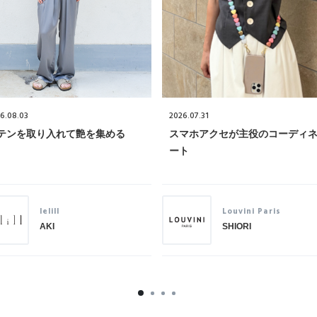
6.08.03
2026.07.31
テンを取り入れて艶を集める
スマホアクセが主役のコーディ
ート
lelill
Louvini Paris
AKI
SHIORI