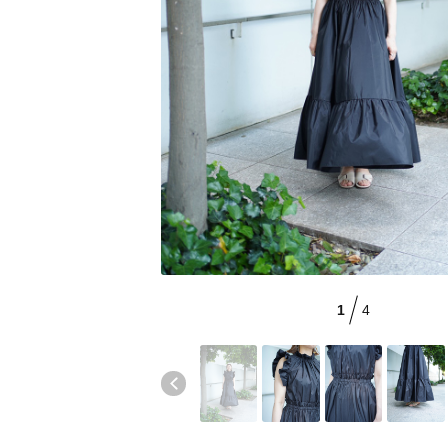
CATEGORY
【ワンピース】猛暑日はこれ！
ウェア
【リネン】涼しい夏素材
シューズ
【CFCL】注目のPOP-UP
すべてのウェア
ログアウト
【レース】上品な透け感
バッグ・財布
ブラウス・シャツ
すべてのシューズ
【限定】ここでしか買えないアイテム
カットソー・Tシャツ
ファッション小物
サンダル
すべてのバッグ・財布
【ペプラム】トレンドシルエット
ワンピース・チュニック
パンプス
アクセサリー
カゴバッグ
すべてのファッション小物
『ELLE』最新号掲載
パンツ
スニーカー
ショルダーバッグ
ランジェリー
ストール・マフラー・ケープ
すべてのアクセサリー
【ジュエリー】シルバーでクールに
スカート
フラットシューズ
トートバッグ
帽子・イヤーマフ
スポーツ
ピアス・イヤリング
すべてのランジェリー
ジャケット
レインシューズ
ハンドバッグ
ヘアアクセサリー
ネックレス
ランジェリー
すべてのスポーツ
ニット
ブーツ
財布・小物
スマートフォンケース・タブレットケース
1
4
バングル・ブレスレット
インナー
ウェア
コート
ボディバッグ・ウェストポーチ
アイウェア
リング
シューズ
ルームウェア・パジャマ
クラッチバッグ
ベルト
コサージュ・ブローチ
バッグ・小物
ボストンバッグ
グローブ
アンクレット
水着・スイムウェア
スーツケース
レッグウェア
チャーム