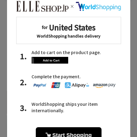
EDITOR’S CLOSET トップへ
LATEST TOPICS