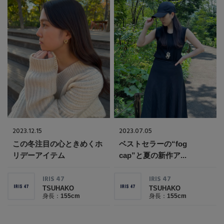
Stay in
the Loop
ELLE SHOP 公式アプリ
2023.12.15
2023.07.05
この冬注目の心ときめくホ
ベストセラーの“fog
リデーアイテム
cap”と夏の新作ア...
IRIS 47
IRIS 47
TSUHAKO
TSUHAKO
身長：
155cm
身長：
155cm