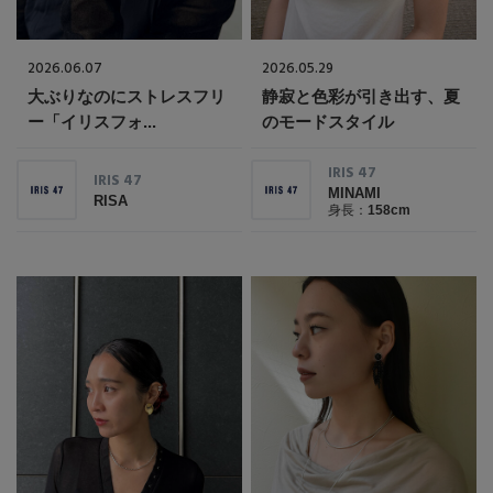
ブランド
会員情報
2026.06.07
2026.05.29
最旬！トレンドワード
大ぶりなのにストレスフリ
静寂と色彩が引き出す、夏
アカウント連携
ー「イリスフォ...
のモードスタイル
【予約】新作ウェアをチェック
アイテム一覧
IRIS 47
IRIS 47
マイページ
MINAMI
RISA
身長：
158cm
【Tシャツ】デイリーに活躍
SALE
SUPPORT
【日傘】完全遮光・軽量傘
CATEGORY
ご利用ガイド
【サンダル】ビーサンの季節！
ウェア
【リネン】涼しい夏素材
カスタマーサポート
シューズ
すべてのウェア
【CFCL】注目のPOP-UP