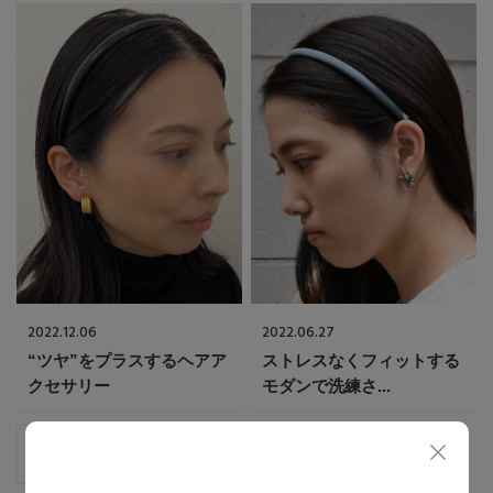
2022.12.06
2022.06.27
“ツヤ”をプラスするヘアア
ストレスなくフィットする
クセサリー
モダンで洗練さ...
IRIS 47
IRIS 47
KIYOKO
TSUHAKO
身長：
160 cm
身長：
155 cm