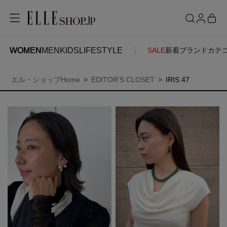
WOMEN
MEN
KIDS
LIFESTYLE
SALE
新着
ブランド
カテ
WOMEN
MEN
KIDS
LIFESTYLE
ACCOUNT
エル・ショップHome
EDITOR'S CLOSET
IRIS 47
ITEMS
お気に入りアイテム
SEE RESULTS
新着アイテム
お気に入りブランド
再入荷アイテム
ご注文履歴
ランキング
ポイント・クーポン