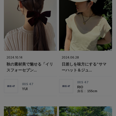
2024.10.14
2024.06.28
【エディターズ・エッセンシャル】
秋の素材美で魅せる「イリ
日差しを味方にする“サマ
ベーシックとトレンドが交差する16の名品
スフォーセブン...
ーハット＆ジュ...
IRIS 47
IRIS 47
RIO
YUI
身長：
155cm