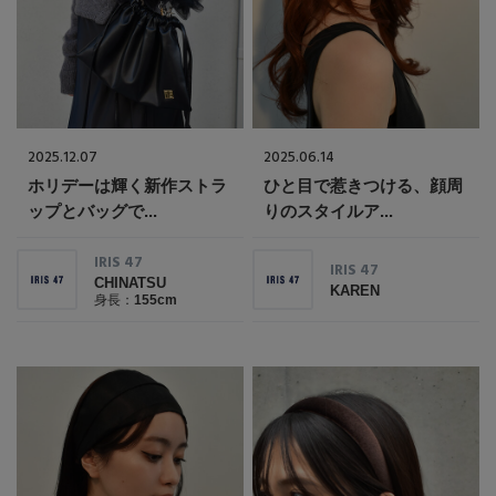
コート
特集一覧
バッグ・小物
コサージュ・ブローチ
ベルト
クラッチバッグ
ルームウェア・パジャマ
水着・スイムウェア
NEW IN BRAND
アンクレット
グローブ
ボストンバッグ
2025.12.07
2025.06.14
ホリデーは輝く新作ストラ
ひと目で惹きつける、顔周
チャーム
レッグウェア
BRAND NEWS
スーツケース
ップとバッグで...
りのスタイルア...
IRIS 47
ポーチ
IRIS 47
HOT STYLE
CHINATSU
KAREN
身長：
155cm
チャーム・ストラップ
EDITOR'S CLOSET
その他(傘・ハンカチ・時計など)
メルマガ PICKUP