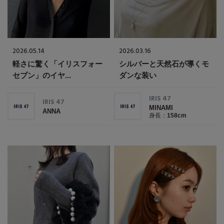
エル・ショップについて
バッグ・財布
すべてのシューズ
ブラウス・シャツ
【レース】上品な透け感
ファッション小物
すべてのバッグ・財布
お知らせ
サンダル
カットソー・Tシャツ
2026.05.14
2026.03.16
【雨の日】急な雨対策グッズ
軽さに驚く「イリスフォー
シルバーと天然石が導くモ
アクセサリー
すべてのファッション小物
カゴバッグ
パンプス
セブン」のイヤ...
ダンな装い
よくあるご質問
ワンピース・チュニック
【限定】ここでしか買えないアイテム
ランジェリー
すべてのアクセサリー
ストール・マフラー・ケープ
IRIS 47
ショルダーバッグ
IRIS 47
スニーカー
パンツ
MINAMI
ANNA
身長：
158cm
スポーツ
【ペプラム】トレンドシルエット
すべてのランジェリー
ピアス・イヤリング
帽子・イヤーマフ
トートバッグ
フラットシューズ
スカート
ログアウト
すべてのスポーツ
『ELLE』最新号掲載
ランジェリー
ネックレス
ヘアアクセサリー
ハンドバッグ
レインシューズ
ジャケット
ウェア
【ジュエリー】シルバーでクールに
インナー
バングル・ブレスレット
スマートフォンケース・タブレットケース
財布・小物
ブーツ
ニット
CONTENTS
シューズ
リング
アイウェア
ボディバッグ・ウェストポーチ