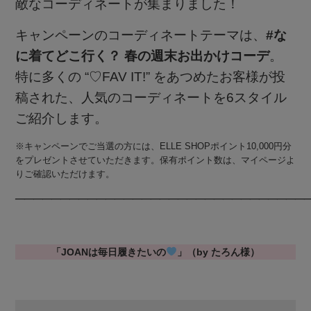
敵なコーディネートが集まりました！
【CFCL】注目のPOP-UP
バッグ・財布
すべてのシューズ
ブラウス・シャツ
キャンペーンのコーディネートテーマは、
#な
お知らせ
【レース】上品な透け感
に着てどこ行く？ 春の週末お出かけコーデ
。
ファッション小物
すべてのバッグ・財布
サンダル
特に多くの “♡FAV IT!” をあつめたお客様が投
カットソー・Tシャツ
よくあるご質問
【雨の日】急な雨対策グッズ
稿された、人気のコーディネートを6スタイル
アクセサリー
すべてのファッション小物
カゴバッグ
パンプス
ご紹介します。
ワンピース・チュニック
【限定】ここでしか買えないアイテム
ランジェリー
すべてのアクセサリー
ストール・マフラー・ケープ
※キャンペーンでご当選の方には、ELLE SHOPポイント10,000円分
ショルダーバッグ
スニーカー
をプレゼントさせていただきます。保有ポイント数は、マイページよ
パンツ
りご確認いただけます。
スポーツ
ログアウト
すべてのランジェリー
【ペプラム】トレンドシルエット
ピアス・イヤリング
帽子・イヤーマフ
トートバッグ
────────────────────────────────
フラットシューズ
スカート
すべてのスポーツ
ランジェリー
『ELLE』最新号掲載
ネックレス
ヘアアクセサリー
ハンドバッグ
レインシューズ
ジャケット
「JOANは毎日履きたいの
」（by たろん様）
ウェア
インナー
【ジュエリー】シルバーでクールに
バングル・ブレスレット
スマートフォンケース・タブレットケース
財布・小物
ブーツ
ニット
CONTENTS
シューズ