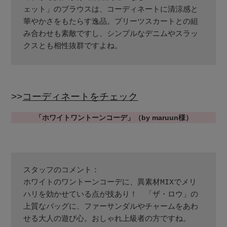
ェット」のブラウスは、コーディネートに清涼感と
PERSONAL COLOR
華やかさをもたらす逸品。プリーツスカートとの組
み合わせも素敵ですし、シンプルなデニムやスラッ
クスとも相性抜群ですよね。
エディター厳選ギフト
>>
コーディネートをチェック
「ホワイトワントーンコーデ」（by maruun様）
スタッフのコメント：
ホワイトのワントーンコーデに、異素材MIXでメリ
ハリを効かせている点が技あり！　「ザ・ロウ」の
上質なバッグに、ファーサンダルやチャームをあわ
せる大人の遊び心。おしゃれ上級者の方ですね。