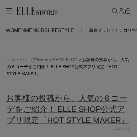
コ
ン
テ
ン
WOMEN
MEN
KIDS
LIFESTYLE
新着
ブランド
カテゴリ
特
ACCOUNT
ツ
WOMEN
MEN
KIDS
LIFESTYLE
へ
ス
お気に入りアイテム
キ
SEE RESULTS
エル・ショップHome
SHOP BLOG
お客様の投稿から、人気
ITEMS
ッ
の６コーデをご紹介！ ELLE SHOP公式アプリ限定『HOT
プ
STYLE MAKER』
お気に入りブランド
新着アイテム
ご注文履歴
お客様の投稿から、人気の６コー
再入荷アイテム
デをご紹介！ ELLE SHOP公式ア
ポイント・クーポン
プリ限定『HOT STYLE MAKER』
ランキング
2025.03.31
投
稿