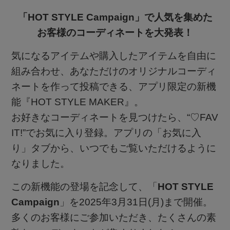
日:
会員情報
「HOT STYLE Campaign」で人気を集めた
ブランド
お客様のコーディネートを大発表！
アカウント連携
最旬！トレンドワード
気になるアイテムや購入したアイテムを自由に
組み合わせ、あなただけのオリジナルコーディ
マイページ
【予約】新作ウェアをチェック
アイテム一覧
ネートを作って投稿できる、アプリ限定の新機
能『HOT STYLE MAKER』。
【Tシャツ】デイリーに活躍
SUPPORT
お好きなコーディネートを見つけたら、“♡FAV
OFF PRICE ITEMS
IT!”でお気に入り登録。アプリの「お気に入
【日傘】完全遮光・軽量傘
り」タブから、いつでもご覧いただけるように
ご利用ガイド
CATEGORY
なりました。
【サンダル】ビーサンの季節！
この新機能の登場を記念して、「
HOT STYLE
カスタマーサポート
ウェア
Campaign
」を2025年3月31日(月)まで開催。
【リネン】涼しい夏素材
多くのお客様にご参加いただき、たくさんの素
シューズ
すべてのウェア
エル・ショップについて