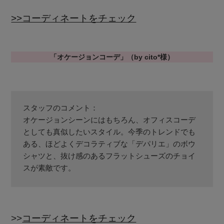
Stay in
the Loop
>>コーディネートをチェック
「オケージョンコーデ」（by cito*様）
ELLE SHOP 公式アプリ
スタッフのコメント：
オケージョンシーンにはもちろん、オフィスコーデ
としても真似したいスタイル。今季のトレンドでも
ある、ほどよくデコラティブな「デパリエ」のボウ
シャツと、抜け感のあるフラットシューズのチョイ
スが素敵です。
>>
コーディネートをチェック