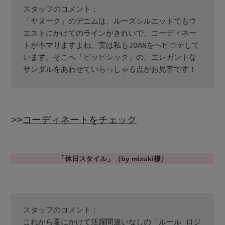
リング
アイウェア
ボディバッグ・ウェストポーチ
スタッフのコメント：
コート
「ヤヌーク」のデニムは、ルーズシルエットでもウ
特集一覧
バッグ・小物
コサージュ・ブローチ
エストにかけてのラインがきれいで、コーディネー
ベルト
クラッチバッグ
ルームウェア・パジャマ
トがキマりますよね。実は私もJOANをヘビロテして
水着・スイムウェア
います。そこへ「ピッピシック」の、エレガントな
NEW IN BRAND
アンクレット
グローブ
ボストンバッグ
サンダルをあわせていらっしゃる点がお見事です！
チャーム
BRAND NEWS
レッグウェア
スーツケース
>>
コーディネートをチェック
ポーチ
HOT STYLE
チャーム・ストラップ
「休日スタイル」（by mizuki様）
EDITOR'S CLOSET
その他(傘・ハンカチ・時計など)
メルマガ PICKUP
スタッフのコメント：
これから夏にかけて活躍間違いなしの「ルール ロジ