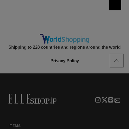
次
投
の
稿
ペ
ー
の
ジ
ペ
ー
Shipping to 228 countries and regions around the world
ジ
送
Privacy Policy
り
ITEMS