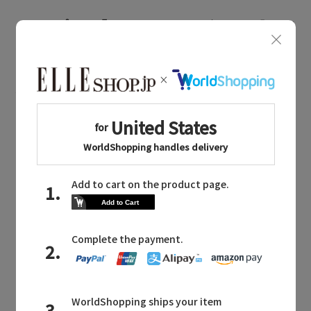
１．
アプリの「マイページ」
タブにある『HOT
STYLE MAKER』アイコン、または
「特集」タ
ブの「HOT STYLE」
に表示される 、「作成」
ボタンをタップ
２．お好きなアイテムを選んで、コーディネー
トを作成
※人物が写っている画像の使用はお控えくださ
い。