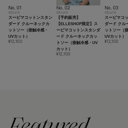
No. 01
No. 02
No. 03
ebure
ebure
ebure
スーピマコットンスタン
【予約販売】
スーピマコ
ダード クルーネックカ
【ELLESHOP限定】ス
ダード クル
ットソー（接触冷感・
ーピマコットンスタンダ
ットソー（
UVカット）
ード クルーネックカッ
UVカット）
¥12,100
¥12,100
トソー（接触冷感・UV
カット）
¥12,100
主役級ニットが揃う「シーエフシーエル」の
POP UPがスタート