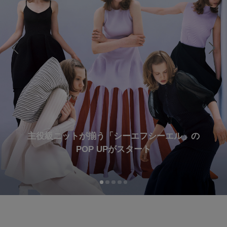
再入荷アイテム
メールマガジン登録
ランキング
最新トレンドや限定アイテム、セール情報を
いち早くお届けします。
ブランド
ご登録はこちら
最旬！トレンドワード
SUPPORT
主役級ニットが揃う「シーエフシーエル」の
【雨の日】急な雨対策グッズ
アイテム一覧
POP UPがスタート
ご利用ガイド
【Tシャツ】デイリーに活躍
SALE
カスタマーサポート
【サンダル】ビーサンの季節！
CATEGORY