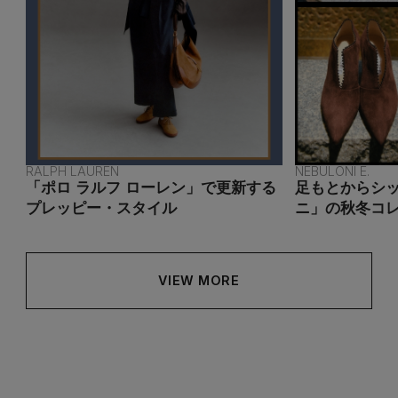
ランジェリー
ネックレス
ヘアアクセサリー
ハンドバッグ
レインシューズ
ジャケット
ウェア
インナー
バングル・ブレスレット
スマートフォンケース・タブレットケース
財布・小物
ブーツ
ニット
CONTENTS
シューズ
リング
アイウェア
ボディバッグ・ウェストポーチ
コート
特集一覧
バッグ・小物
RALPH LAUREN
NEBULONI E.
コサージュ・ブローチ
ベルト
クラッチバッグ
「ポロ ラルフ ローレン」で更新する
足もとからシ
ルームウェア・パジャマ
プレッピー・スタイル
ニ」の秋冬コ
水着・スイムウェア
NEW IN BRAND
アンクレット
グローブ
ボストンバッグ
チャーム
VIEW MORE
レッグウェア
BRAND NEWS
スーツケース
ポーチ
HOT STYLE
チャーム・ストラップ