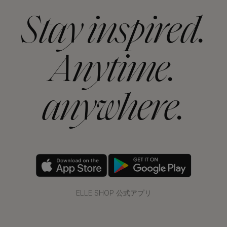
Stay inspired.
Anytime.
anywhere.
ELLE SHOP 公式アプリ