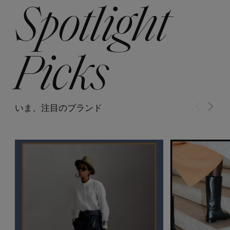
Spotlight
【ワンピース】猛暑日はこれ！
エル・ショップについて
ウェア
【リネン】涼しい夏素材
お知らせ
Picks
シューズ
すべてのウェア
【CFCL】注目のPOP-UP
バッグ・財布
すべてのシューズ
よくあるご質問
ブラウス・シャツ
【レース】上品な透け感
いま、注目のブランド
ファッション小物
すべてのバッグ・財布
サンダル
カットソー・Tシャツ
【限定】ここでしか買えないアイテム
アクセサリー
すべてのファッション小物
カゴバッグ
パンプス
ワンピース・チュニック
【ペプラム】トレンドシルエット
ランジェリー
すべてのアクセサリー
ストール・マフラー・ケープ
ショルダーバッグ
スニーカー
パンツ
スポーツ
『ELLE』最新号掲載
すべてのランジェリー
ピアス・イヤリング
帽子・イヤーマフ
トートバッグ
フラットシューズ
スカート
すべてのスポーツ
【ジュエリー】シルバーでクールに