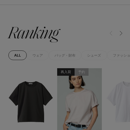
EDITOR'S CLOSET
その他(傘・ハンカチ・時計など)
メルマガ PICKUP
Ranking
PERSONAL COLOR
ALL
ウェア
バッグ・財布
シューズ
ファッシ
エディター厳選ギフト
再入荷
予約