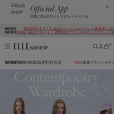
Official App
日常にELLEのインスピレーションを
NEWS
！】ebureスペシャルイベント参加申し込み受付中
NEWS
FINAL SALEスタート！ 総勢220ブランドがさらにプライス
0
WOMEN
MEN
KIDS
LIFESTYLE
SALE
新着
ブランド
カテ
WOMEN
MEN
KIDS
LIFESTYLE
アカウントをお持ちの方
ITEMS
ログイン
SEE RESULTS
はじめてご利用の方
新着アイテム
新規会員登録