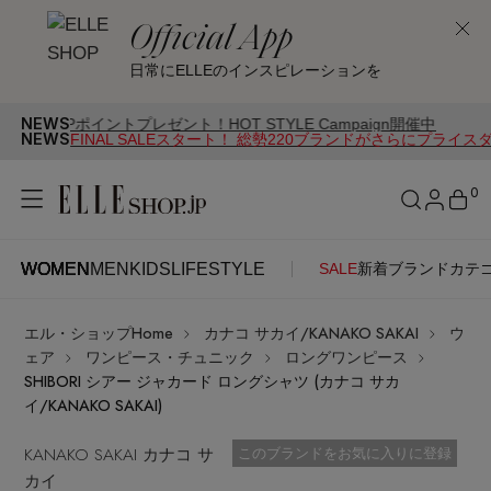
Official App
日常にELLEのインスピレーションを
NEWS
イントプレゼント！HOT STYLE Campaign開催中
NEWS
FINAL SALEスタート！ 総勢220ブランドがさらにプライス
0
WOMEN
MEN
KIDS
LIFESTYLE
SALE
新着
ブランド
カテ
WOMEN
MEN
KIDS
LIFESTYLE
アカウントをお持ちの方
エル・ショップHome
カナコ サカイ/KANAKO SAKAI
ウ
ITEMS
ログイン
ェア
ワンピース・チュニック
ロングワンピース
SEE RESULTS
SHIBORI シアー ジャカード ロングシャツ (カナコ サカ
イ/KANAKO SAKAI)
はじめてご利用の方
新着アイテム
KANAKO SAKAI カナコ サ
お気に入り済
このブランドをお気に入りに登録
カイ
新規会員登録