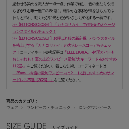
思わせる染めを職人が一点一点手作業で施し、色の重なりや揺
らぎが生む唯一無二の表情に。軽やかな素材が風をはらんでふ
わりと揺れ、動くたびに光と色がやさしく変化する一着です。
>>【EDITOR'S CLOSET】「カナコサカイ」で作る春のオケージ
ョンスタイルもチェック！
>>【EDITOR'S CLOSET】お呼ばれ服の新定番。パンツスタイル
Stay in
the Loop
を格上げする「カナコ サカイ」の大人レースコーデもチェッ
ク！
コーディネート参考記事は
「ELLE DIGITAL -体形カバーも
おしゃれも！ 夏の主役ワンピース最旬7大キーワード＆おすすめ
112選-」
をご覧ください。着こなし術、コーディネートは
ELLE SHOP 公式アプリ
「25ans -今夏の最旬ワンピースは？ エレ派におすすめのサマ
ードレス25選【2026】-」
をご覧ください。
商品のカテゴリ：
ウェア
ワンピース・チュニック
ロングワンピース
SIZE GUIDE
サイズガイド