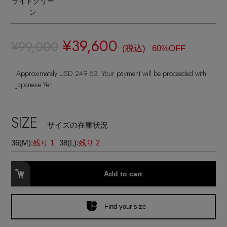
ライトグリー
ランジェリー
ネックレス
ヘアアクセサリー
ン
ハンドバッグ
レインシューズ
ジャケット
ウェア
【ジュエリー】シルバーでクールに
インナー
バングル・ブレスレット
スマートフォンケース・タブレットケース
¥39,600
¥99,000
財布・小物
ブーツ
(税込)
60%OFF
ニット
CONTENTS
シューズ
リング
アイウェア
Approximately USD 249.63. Your payment will be proceeded with
ボディバッグ・ウェストポーチ
コート
Japanese Yen.
特集一覧
バッグ・小物
コサージュ・ブローチ
ベルト
クラッチバッグ
ルームウェア・パジャマ
SIZE
水着・スイムウェア
サイズの在庫状況
NEW IN BRAND
アンクレット
グローブ
ボストンバッグ
36(M):
残り 1
38(L):
残り 2
チャーム
レッグウェア
BRAND NEWS
スーツケース
Add to cart
ポーチ
HOT STYLE
Find your size
チャーム・ストラップ