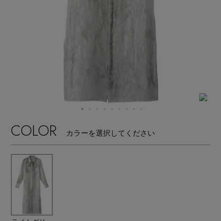
【サンダル】ビーサンの季節！
エル・ショップについて
ウェア
【リネン】涼しい夏素材
お知らせ
シューズ
すべてのウェア
【CFCL】注目のPOP-UP
バッグ・財布
すべてのシューズ
よくあるご質問
ブラウス・シャツ
【レース】上品な透け感
ファッション小物
すべてのバッグ・財布
サンダル
カットソー・Tシャツ
COLOR
【雨の日】急な雨対策グッズ
カラーを選択してください
アクセサリー
すべてのファッション小物
カゴバッグ
パンプス
ワンピース・チュニック
【限定】ここでしか買えないアイテム
ランジェリー
すべてのアクセサリー
ストール・マフラー・ケープ
ショルダーバッグ
スニーカー
パンツ
スポーツ
【ペプラム】トレンドシルエット
すべてのランジェリー
ピアス・イヤリング
帽子・イヤーマフ
トートバッグ
フラットシューズ
スカート
すべてのスポーツ
『ELLE』最新号掲載