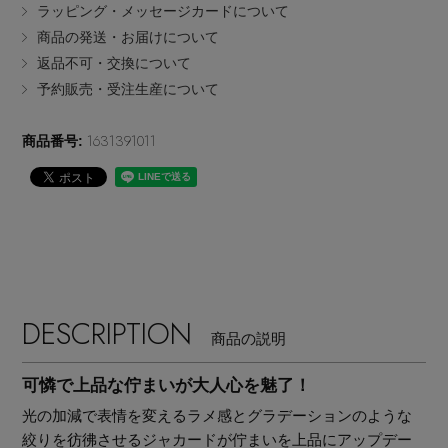
ラッピング・メッセージカードについて
EDITOR'S CLOSET
商品の発送・お届けについて
その他(傘・ハンカチ・時計など)
返品不可・交換について
予約販売・受注生産について
メルマガ PICKUP
1631391011
商品番号:
PERSONAL COLOR
エディター厳選ギフト
DESCRIPTION
商品の説明
可憐で上品な佇まいが大人心を魅了！
光の加減で表情を変えるラメ感とグラデーションのような
絞りを彷彿させるジャカードが佇まいを上品にアップデー