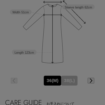
Sleeve length
62cm
Width
51cm
Length
123cm
36(M)
38(L)
CARE GUIDE
お手入れについて