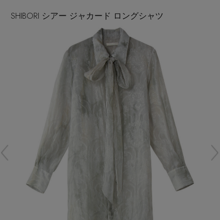
再入荷アイテム
SHIBORI シアー ジャカード ロングシャツ
メールマガジン登録
ランキング
最新トレンドや限定アイテム、セール情報を
いち早くお届けします。
ブランド
ご登録はこちら
最旬！トレンドワード
SUPPORT
【予約】新作ウェアをチェック
アイテム一覧
ご利用ガイド
【Tシャツ】デイリーに活躍
SALE
カスタマーサポート
【日傘】完全遮光・軽量傘
CATEGORY