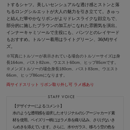
トするシャツ。美しいセンシュアルな透け感とストンと落
ちるロングシルエットが大人の魅力を引き立てて。きゅっ
と結んだ華やかなリボンがよりドレスライクな顔立ちで、
部分的に施したブラウンの加工がこなれた雰囲気を演出。
インナーキャミソールで主役にも、パンツとのレイヤード
もおすすめ。トルソー着用はライトグリーン、36(M)サイ
ズ。
※写真にトルソーが表示されている場合のトルソーサイズは身
長164cm、バスト82cm、ウエスト60cm、ヒップ85cmです。
※メンズトルソーの場合身長180cm、バスト83cm、ウエスト
66cm、ヒップ86cmになります。
両サイドスリット リボン取り外し可 ラメ感あり
【デザイナーによるコメント】
【エディターズ・エッセンシャル】
水のような透明感を追求したオリジナルのシアージャカード素
材を使用。ペイズリー柄にはラメ糸を織り込み、さりげないき
ベーシックとトレンドが交差する16の名品
らめきを添えています。さらに、水やガラス、移ろう空の色を