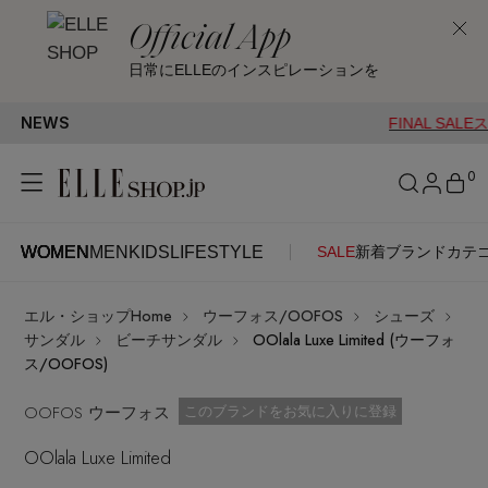
Official App
日常にELLEのインスピレーションを
NEWS
FINAL SALEスター
0
WOMEN
MEN
KIDS
LIFESTYLE
SALE
新着
ブランド
カテ
WOMEN
MEN
KIDS
LIFESTYLE
アカウントをお持ちの方
エル・ショップHome
ウーフォス/OOFOS
シューズ
ITEMS
ログイン
サンダル
ビーチサンダル
OOlala Luxe Limited (ウーフォ
SEE RESULTS
ス/OOFOS)
はじめてご利用の方
OOFOS ウーフォス
新着アイテム
お気に入り済
このブランドをお気に入りに登録
OOlala Luxe Limited
新規会員登録