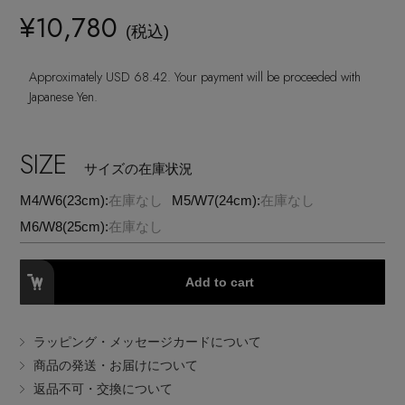
ヘアアクセサリー
ハンドバッグ
レインシューズ
¥10,780
ジャケット
(税込)
ウェア
インナー
バングル・ブレスレット
スマートフォンケース・タブレットケース
財布・小物
ブーツ
Approximately USD 68.42. Your payment will be proceeded with
ニット
CONTENTS
シューズ
Japanese Yen.
リング
アイウェア
ボディバッグ・ウェストポーチ
コート
特集一覧
バッグ・小物
SIZE
コサージュ・ブローチ
サイズの在庫状況
ベルト
クラッチバッグ
ルームウェア・パジャマ
M4/W6(23cm):
在庫なし
M5/W7(24cm):
在庫なし
水着・スイムウェア
NEW IN BRAND
アンクレット
グローブ
M6/W8(25cm):
在庫なし
ボストンバッグ
チャーム
レッグウェア
BRAND NEWS
Add to cart
スーツケース
ポーチ
ラッピング・メッセージカードについて
HOT STYLE
商品の発送・お届けについて
返品不可・交換について
チャーム・ストラップ