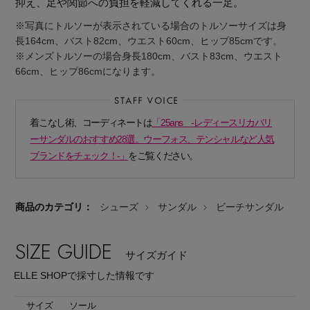
抑え、足や関節への負担を軽減してくれる一足。
※写真にトルソーが表示されている場合のトルソーサイズは身
長164cm、バスト82cm、ウエスト60cm、ヒップ85cmです。
※メンズトルソーの場合身長180cm、バスト83cm、ウエスト
66cm、ヒップ86cmになります。
着こなし術、コーディネートは
「25ans -レディースリカバリ
ーサンダルのおすすめ28選。ウーフォス、テンシャルなど人気
ブランドをチェック！-」
をご覧ください。
商品のカテゴリ：
シューズ
サンダル
ビーチサンダル
SIZE GUIDE
サイズガイド
主役級ニットが揃う「シーエフシーエル」の
ELLE SHOPで採寸した情報です
POP UPがスタート
サイズ
ソール