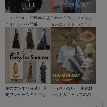
「エブール」10周年を祝
Editor’s PICK │ ファッシ
うイベントを開催
ョンエディターの「これ
買い！」リスト
夏のマンネリ解消！ 最
もう迷わない！ 夏素材
旬ワンピースの着こなし
ハット＆キャップの鉄板
サンプル
着こなし4スタイル