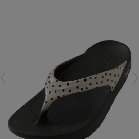
再入荷アイテム
メールマガジン登録
ランキング
最新トレンドや限定アイテム、セール情報を
いち早くお届けします。
ブランド
ご登録はこちら
最旬！トレンドワード
SUPPORT
【雨の日】急な雨対策グッズ
アイテム一覧
ご利用ガイド
【Tシャツ】デイリーに活躍
SALE
カスタマーサポート
【サンダル】ビーサンの季節！
CATEGORY