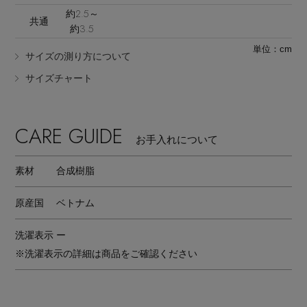
約2.5～
共通
約3.5
単位：cm
サイズの測り方について
サイズチャート
Stay in
the Loop
CARE GUIDE
お手入れについて
ELLE SHOP 公式アプリ
素材
合成樹脂
原産国
ベトナム
洗濯表示
ー
※洗濯表示の詳細は商品をご確認ください