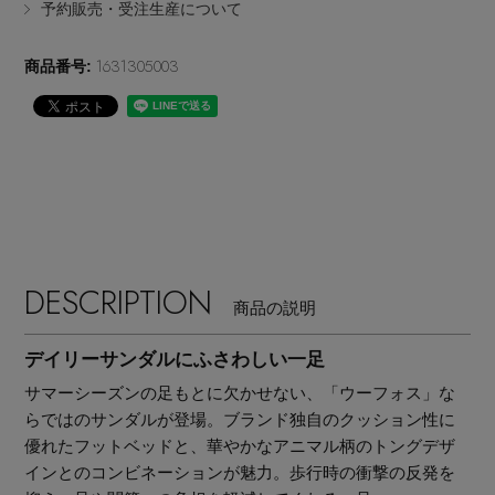
予約販売・受注生産について
EDITOR'S CLOSET
その他(傘・ハンカチ・時計など)
1631305003
商品番号:
メルマガ PICKUP
PERSONAL COLOR
エディター厳選ギフト
DESCRIPTION
商品の説明
デイリーサンダルにふさわしい一足
サマーシーズンの足もとに欠かせない、「ウーフォス」な
らではのサンダルが登場。ブランド独自のクッション性に
優れたフットベッドと、華やかなアニマル柄のトングデザ
インとのコンビネーションが魅力。歩行時の衝撃の反発を