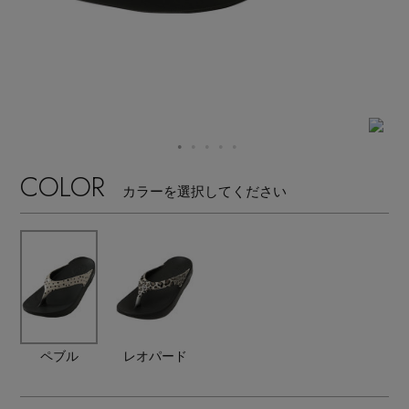
【ワンピース】猛暑日はこれ！
エル・ショップについて
ウェア
【リネン】涼しい夏素材
お知らせ
シューズ
すべてのウェア
【CFCL】注目のPOP-UP
バッグ・財布
すべてのシューズ
よくあるご質問
ブラウス・シャツ
【レース】上品な透け感
COLOR
カラーを選択してください
ファッション小物
すべてのバッグ・財布
サンダル
カットソー・Tシャツ
【限定】ここでしか買えないアイテム
アクセサリー
すべてのファッション小物
カゴバッグ
パンプス
ワンピース・チュニック
【ペプラム】トレンドシルエット
ランジェリー
すべてのアクセサリー
ストール・マフラー・ケープ
ショルダーバッグ
スニーカー
パンツ
スポーツ
『ELLE』最新号掲載
すべてのランジェリー
ピアス・イヤリング
ペブル
レオパード
帽子・イヤーマフ
トートバッグ
フラットシューズ
スカート
すべてのスポーツ
【ジュエリー】シルバーでクールに
ランジェリー
ネックレス