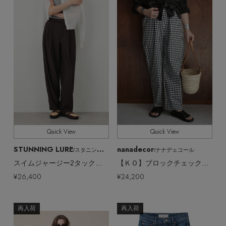
Quick View
Quick View
STUNNING LURE
nanadecor
/スタニングルアー
/ナナデェコール
スイムジャージー2タックパンツ（UVカット・吸水速乾）
【ＫＯ】ブロックチェックパンツ
¥26,400
¥24,200
再入荷
再入荷