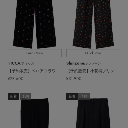
Quick View
Quick View
TICCA
Shinzone
/ティッカ
/シンゾーン
【予約販売】ベロアフラワーエンブロイダリーパンツ
【予約販売】小花柄プリントパンツ
¥28,600
¥31,900
新着
予約
新着
予約