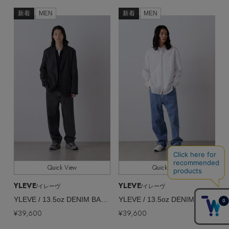
新着
MEN
新着
MEN
Quick View
Quick View
YLEVE
YLEVE
/イレーヴ
/イレーヴ
YLEVE / 13.5oz DENIM BAGGY
YLEVE / 13.5oz DENIM BAGGY
¥39,600
¥39,600