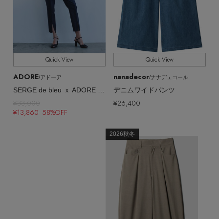
ヘアアクセサリー
ハンドバッグ
レインシューズ
ジャケット
ウェア
【ジュエリー】シルバーでクールに
インナー
バングル・ブレスレット
スマートフォンケース・タブレットケース
財布・小物
ブーツ
ニット
CONTENTS
シューズ
リング
Quick View
Quick View
アイウェア
ボディバッグ・ウェストポーチ
コート
ADORE
nanadecor
/アドーア
/ナナデェコール
特集一覧
バッグ・小物
コサージュ・ブローチ
SERGE de bleu ｘ ADORE ストレッチデニムパンツ
デニムワイドパンツ
ベルト
クラッチバッグ
ルームウェア・パジャマ
¥33,000
¥26,400
水着・スイムウェア
¥13,860 58%OFF
NEW IN BRAND
アンクレット
グローブ
ボストンバッグ
2026秋冬
チャーム
レッグウェア
BRAND NEWS
スーツケース
ポーチ
HOT STYLE
チャーム・ストラップ