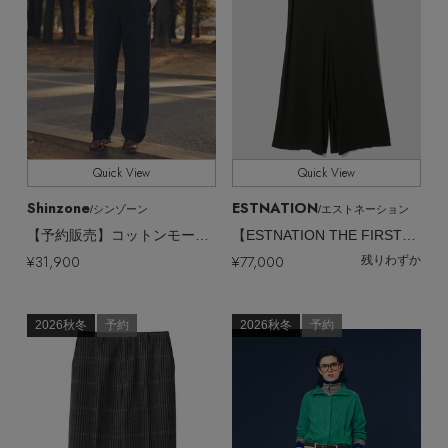
Quick View
Quick View
Shinzone
ESTNATION
/シンゾーン
/エストネーション
【予約販売】コットンモールスキンストレートパンツ
【ESTNATION THE FIRST】ドライポンチ オールインワン
¥31,900
¥77,000
残りわずか
2026秋冬
予約
2026秋冬
予約