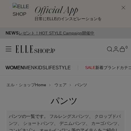
Official App
日常にELLEのインスピレーションを
NEWS
TYLE Campaign開催中
0
WOMEN
MEN
KIDS
LIFESTYLE
SALE
新着
ブランド
カテ
WOMEN
MEN
KIDS
LIFESTYLE
アカウントをお持ちの方
エル・ショップHome
ウェア
パンツ
ITEMS
ログイン
SEE RESULTS
パンツ
はじめてご利用の方
新着アイテム
パンツの一覧です。
フルレングスパンツ
、
クロップドパ
ンツ
、
ショートパンツ
、
デニムパンツ
、
カーゴパンツ
、
新規会員登録
コンビネゾン、オールインワン
等のアイテムをご紹介し