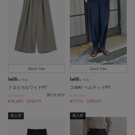
Quick View
Quick View
lelill
lelill
/レリル
/レリル
トロピカルワイドPT
２WAY ベルテッドPT
¥26,400
¥25,300
残りわずか
¥18,480 30%OFF
¥17,710 30%OFF
再入荷
再入荷