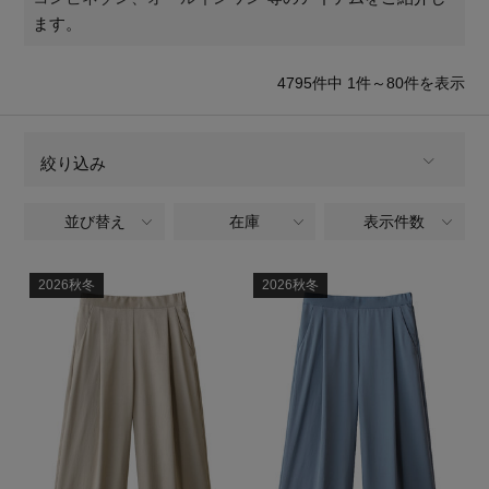
再入荷アイテム
ます。
メールマガジン登録
ランキング
4795
件中 1件～80
件を表示
最新トレンドや限定アイテム、セール情報を
いち早くお届けします。
ブランド
絞り込み
ご登録はこちら
並び替え
在庫
表示件数
ALL
商品タイプ
最旬！トレンドワード
SUPPORT
全てのブランド
2026秋冬
2026秋冬
BRAND
【予約】新作ウェアをチェック
アイテム一覧
ご利用ガイド
ウェア,パンツ
CATEGORY
【Tシャツ】デイリーに活躍
SALE
全てのカラー
COLOR
カスタマーサポート
【日傘】完全遮光・軽量傘
CATEGORY
全てのパターン
PATTERN