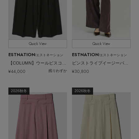
Quick View
Quick View
Stay in
the Loop
ESTNATION
ESTNATION
/エストネーション
/エストネーション
【COLUMN】ウールビスコースワイドパンツ＜PERMANENT＞
ピンストライプイージーパンツ
ELLE SHOP 公式アプリ
¥44,000
¥30,800
残りわずか
2026秋冬
2026秋冬