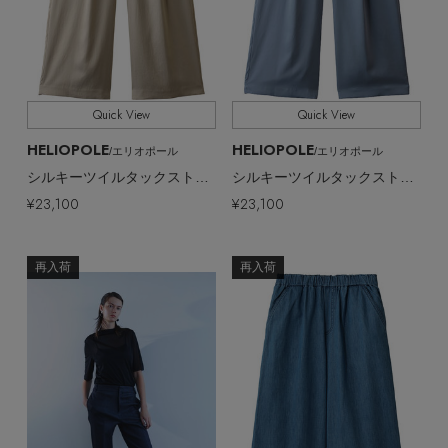
【サンダル】ビーサンの季節！
エル・ショップについて
全てのサイズ
SIZE
ウェア
【リネン】涼しい夏素材
お知らせ
すべて
シューズ
販売状況
すべてのウェア
Quick View
Quick View
【CFCL】注目のPOP-UP
HELIOPOLE
HELIOPOLE
/エリオポール
/エリオポール
バッグ・財布
全ての価格
価格
すべてのシューズ
よくあるご質問
ブラウス・シャツ
シルキーツイルタックストレートパンツ
シルキーツイルタックストレートパンツ
【レース】上品な透け感
¥23,100
¥23,100
ファッション小物
すべてのバッグ・財布
サンダル
カットソー・Tシャツ
【雨の日】急な雨対策グッズ
アクセサリー
すべてのファッション小物
再入荷
再入荷
カゴバッグ
パンプス
ワンピース・チュニック
【限定】ここでしか買えないアイテム
ランジェリー
すべてのアクセサリー
ストール・マフラー・ケープ
ショルダーバッグ
スニーカー
パンツ
スポーツ
【ペプラム】トレンドシルエット
すべてのランジェリー
ピアス・イヤリング
帽子・イヤーマフ
トートバッグ
フラットシューズ
スカート
すべてのスポーツ
『ELLE』最新号掲載
ランジェリー
ネックレス