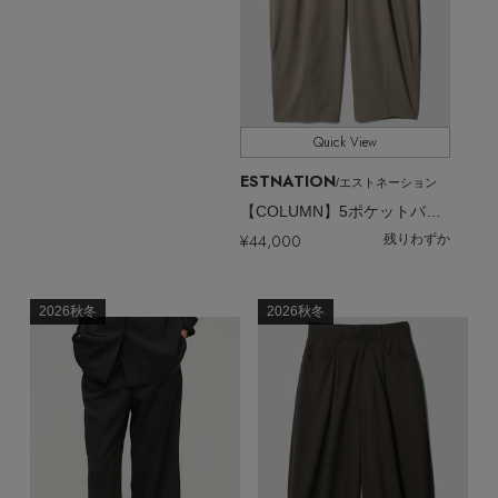
EDITOR'S CLOSET
その他(傘・ハンカチ・時計など)
メルマガ PICKUP
Quick View
PERSONAL COLOR
ESTNATION
/エストネーション
【COLUMN】5ポケットバレルパンツ＜PERMANENT＞
¥44,000
残りわずか
エディター厳選ギフト
2026秋冬
2026秋冬