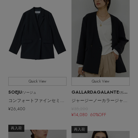
Quick View
Quick View
SOEJU
GALLARDAGALANTE
/ソージュ
/ガリャルダガランテ
コンフォートファインセミダブルジャケット
ジャージーノーカラージャケット
¥26,400
¥35,200
¥14,080 60%OFF
再入荷
再入荷