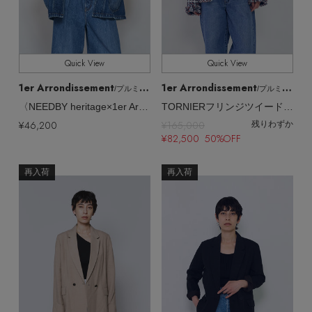
【サンダル】ビーサンの季節！
エル・ショップについて
全てのサイズ
SIZE
ウェア
【リネン】涼しい夏素材
すべて
販売状況
お知らせ
Quick View
Quick View
シューズ
すべてのウェア
1er Arrondissement
1er Arrondissement
【CFCL】注目のPOP-UP
/プルミエ アロンディスモン
/プルミエ アロンディスモン
全ての価格
価格
〈NEEDBY heritage×1er Arrondissement〉【別注】カバーオール Colette
TORNIERフリンジツイードジャケット
バッグ・財布
すべてのシューズ
よくあるご質問
ブラウス・シャツ
¥46,200
¥165,000
残りわずか
【レース】上品な透け感
¥82,500 50%OFF
ファッション小物
すべてのバッグ・財布
サンダル
カットソー・Tシャツ
再入荷
再入荷
【雨の日】急な雨対策グッズ
アクセサリー
すべてのファッション小物
カゴバッグ
パンプス
ワンピース・チュニック
【限定】ここでしか買えないアイテム
ランジェリー
すべてのアクセサリー
ストール・マフラー・ケープ
ショルダーバッグ
スニーカー
パンツ
スポーツ
【ペプラム】トレンドシルエット
すべてのランジェリー
ピアス・イヤリング
帽子・イヤーマフ
トートバッグ
フラットシューズ
スカート
すべてのスポーツ
『ELLE』最新号掲載
ランジェリー
ネックレス