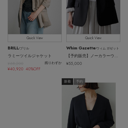
Quick View
Quick View
Stay in
the Loop
BRILL
Whim Gazette
/ブリル
/ウィム ガゼット
ラミーツイルジャケット
【予約販売】ノーカラーウールジャケット
¥68,200
¥55,000
残りわずか
ELLE SHOP 公式アプリ
¥40,920 40%OFF
新着
予約