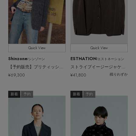
Quick View
Quick View
Shinzone
ESTNATION
/シンゾーン
/エストネーション
【予約販売】ブリティッシュウールチェックシングルジャケット
ストライプイージージャケット
¥69,300
¥41,800
残りわずか
新着
予約
新着
予約