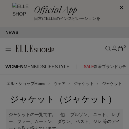
Official App
日常にELLEのインスピレーションを
NEWS
アプ
0
WOMEN
MEN
KIDS
LIFESTYLE
SALE
新着
ブランド
カテ
WOMEN
MEN
KIDS
LIFESTYLE
アカウントをお持ちの方
エル・ショップHome
ウェア
ジャケット
ジャケット
ITEMS
ログイン
SEE RESULTS
ジャケット（ジャケット）
はじめてご利用の方
新着アイテム
ジャケットの一覧です。
他、
ブルゾン
、
ニット
、
レザ
ー、ファー、ムートン
、
ダウン
、
ベスト、ジレ
等のアイ
新規会員登録
テムも取り揃えています。