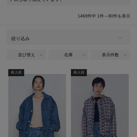
再入荷アイテム
1469
件中 1件～80
件を表示
メールマガジン登録
ランキング
最新トレンドや限定アイテム、セール情報を
絞り込み
いち早くお届けします。
ブランド
ご登録はこちら
並び替え
在庫
表示件数
ALL
商品タイプ
最旬！トレンドワード
全てのブランド
再入荷
再入荷
BRAND
SUPPORT
【予約】新作ウェアをチェック
アイテム一覧
ウェア,ジャケット,ジャケット
CATEGORY
ご利用ガイド
【Tシャツ】デイリーに活躍
SALE
全てのカラー
COLOR
カスタマーサポート
【日傘】完全遮光・軽量傘
全てのパターン
PATTERN
CATEGORY