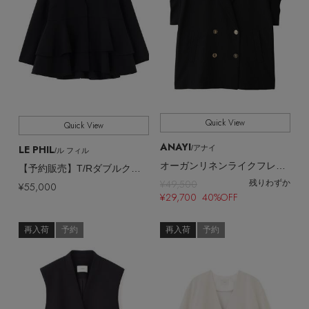
Quick View
Quick View
ANAYI
LE PHIL
/アナイ
/ル フィル
オーガンリネンライクフレンチジャケット
【予約販売】T/Rダブルクロスジャケット
¥49,500
残りわずか
¥55,000
¥29,700 40%OFF
再入荷
予約
再入荷
予約