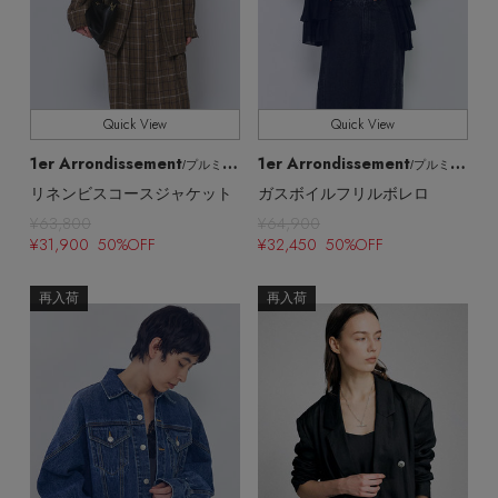
EDITOR'S CLOSET
その他(傘・ハンカチ・時計など)
メルマガ PICKUP
Quick View
Quick View
1er Arrondissement
1er Arrondissement
/プルミエ アロンディスモン
/プルミエ アロンディスモン
PERSONAL COLOR
リネンビスコースジャケット
ガスボイルフリルボレロ
¥63,800
¥64,900
¥31,900 50%OFF
¥32,450 50%OFF
エディター厳選ギフト
再入荷
再入荷