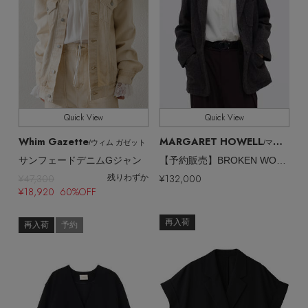
Quick View
Quick View
Whim Gazette
MARGARET HOWELL
/ウィム ガゼット
/マーガレット・ハウエル
サンフェードデニムGジャン
【予約販売】BROKEN WOOL HERRINGBONE JACKET
¥47,300
¥132,000
残りわずか
¥18,920 60%OFF
再入荷
再入荷
予約