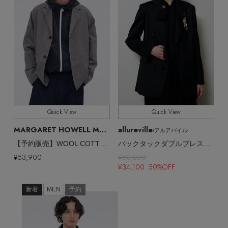
Quick View
Quick View
MARGARET HOWELL MEN
allureville
/マーガレット・ハウエル メン
/アルアバイル
【予約販売】WOOL COTTON TWILL JACKET
バックタックダブルブレストジャケット
¥53,900
¥68,200
¥34,100 50%OFF
新着
MEN
予約