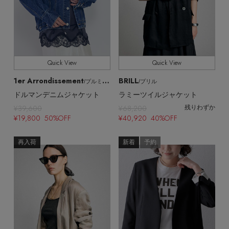
Quick View
Quick View
1er Arrondissement
BRILL
/プルミエ アロンディスモン
/ブリル
ドルマンデニムジャケット
ラミーツイルジャケット
¥39,600
¥68,200
残りわずか
¥19,800 50%OFF
¥40,920 40%OFF
再入荷
新着
予約
【エディターズ・エッセンシャル】
ベーシックとトレンドが交差する16の名品