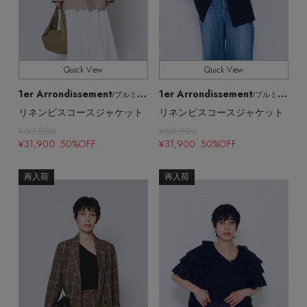
ヘアアクセサリー
ハンドバッグ
レインシューズ
ジャケット
ウェア
【ジュエリー】シルバーでクールに
インナー
バングル・ブレスレット
スマートフォンケース・タブレットケース
財布・小物
ブーツ
ニット
CONTENTS
Quick View
Quick View
シューズ
リング
アイウェア
ボディバッグ・ウェストポーチ
1er Arrondissement
1er Arrondissement
/プルミエ アロンディスモン
/プルミエ アロンディスモン
コート
リネンビスコースジャケット
リネンビスコースジャケット
特集一覧
バッグ・小物
コサージュ・ブローチ
ベルト
¥63,800
¥63,800
クラッチバッグ
ルームウェア・パジャマ
¥31,900 50%OFF
¥31,900 50%OFF
水着・スイムウェア
NEW IN BRAND
アンクレット
グローブ
ボストンバッグ
再入荷
再入荷
チャーム
レッグウェア
BRAND NEWS
スーツケース
ポーチ
HOT STYLE
チャーム・ストラップ