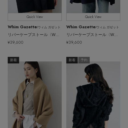
ヘアアクセサリー
ハンドバッグ
レインシューズ
ジャケット
ウェア
【ジュエリー】シルバーでクールに
インナー
バングル・ブレスレット
Quick View
Quick View
スマートフォンケース・タブレットケース
財布・小物
ブーツ
ニット
CONTENTS
Whim Gazette
Whim Gazette
/ウィム ガゼット
/ウィム ガゼット
シューズ
リング
リバーケープストール〈WEB限定カラーあり〉
リバーケープストール〈WEB限定カラーあり〉
アイウェア
ボディバッグ・ウェストポーチ
コート
¥39,600
¥39,600
特集一覧
バッグ・小物
コサージュ・ブローチ
ベルト
クラッチバッグ
ルームウェア・パジャマ
新着
新着
予約
水着・スイムウェア
NEW IN BRAND
アンクレット
グローブ
ボストンバッグ
チャーム
レッグウェア
BRAND NEWS
スーツケース
ポーチ
HOT STYLE
チャーム・ストラップ