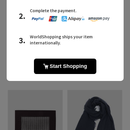
Quick View
YLEVE
/イレーヴ
YLEVE / CASHMERE KNIT STOLE
¥52,800