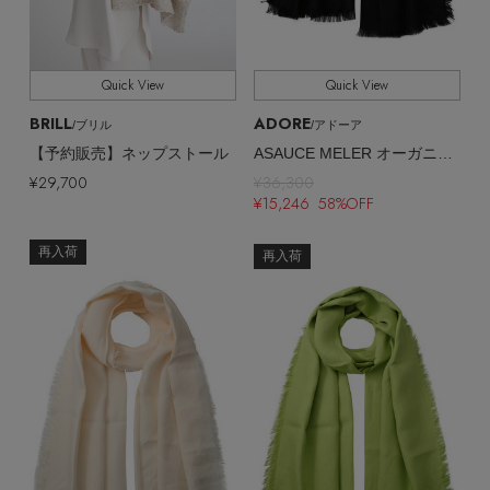
Quick View
Quick View
BRILL
ADORE
/ブリル
/アドーア
【予約販売】ネップストール
ASAUCE MELER オーガニックリネンストール
Stay in
the Loop
¥29,700
¥36,300
¥15,246 58%OFF
ELLE SHOP 公式アプリ
再入荷
再入荷