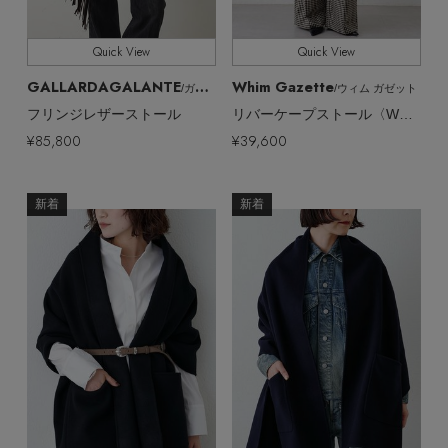
【サンダル】ビーサンの季節！
エル・ショップについて
全てのサイズ
SIZE
ウェア
Quick View
Quick View
【リネン】涼しい夏素材
すべて
GALLARDAGALANTE
Whim Gazette
販売状況
お知らせ
/ガリャルダガランテ
/ウィム ガゼット
シューズ
すべてのウェア
フリンジレザーストール
リバーケープストール〈WEB限定カラーあり〉
【CFCL】注目のPOP-UP
¥85,800
¥39,600
全ての価格
価格
バッグ・財布
すべてのシューズ
よくあるご質問
ブラウス・シャツ
【レース】上品な透け感
新着
新着
ファッション小物
すべてのバッグ・財布
サンダル
カットソー・Tシャツ
【雨の日】急な雨対策グッズ
アクセサリー
すべてのファッション小物
カゴバッグ
パンプス
ワンピース・チュニック
【限定】ここでしか買えないアイテム
ランジェリー
すべてのアクセサリー
ストール・マフラー・ケープ
ショルダーバッグ
スニーカー
パンツ
スポーツ
【ペプラム】トレンドシルエット
すべてのランジェリー
ピアス・イヤリング
帽子・イヤーマフ
トートバッグ
フラットシューズ
スカート
すべてのスポーツ
『ELLE』最新号掲載
ランジェリー
ネックレス