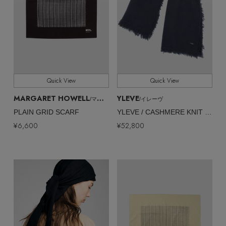
Quick View
Quick View
MARGARET HOWELL
YLEVE
/マーガレット・ハウエル
/イレーヴ
PLAIN GRID SCARF
YLEVE / CASHMERE KNIT STOLE
¥6,600
¥52,800