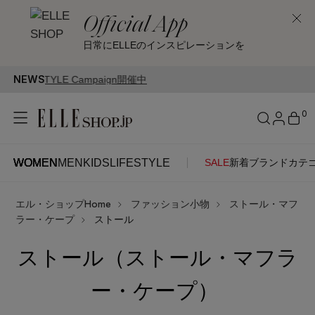
Official App
日常にELLEのインスピレーションを
NEWS
0
WOMEN
MEN
KIDS
LIFESTYLE
SALE
新着
ブランド
カテ
WOMEN
MEN
KIDS
LIFESTYLE
アカウントをお持ちの方
エル・ショップHome
ファッション小物
ストール・マフ
ITEMS
ログイン
ラー・ケープ
ストール
SEE RESULTS
ストール（ストール・マフラ
はじめてご利用の方
新着アイテム
ー・ケープ）
新規会員登録