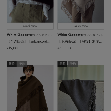
Quick View
Quick View
Whim Gazette
Whim Gazette
/ウィム ガゼット
/ウィム ガゼット
【予約販売】【urbancord】フェイクファーストール
【予約販売】【AKS】別注リバーフリンジストール
¥19,800
¥58,300
新着
予約
新着
予約