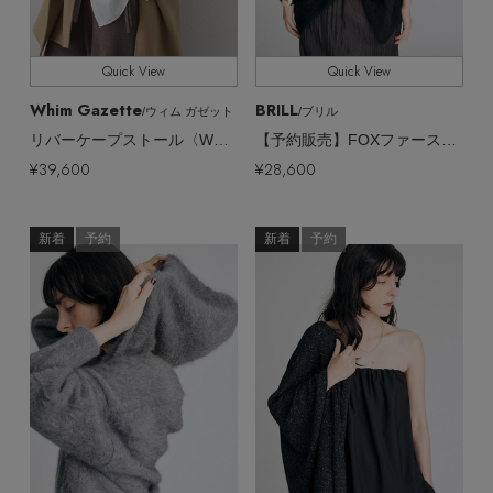
EDITOR'S CLOSET
その他(傘・ハンカチ・時計など)
Quick View
Quick View
メルマガ PICKUP
Whim Gazette
BRILL
/ウィム ガゼット
/ブリル
リバーケープストール〈WEB限定カラーあり〉
【予約販売】FOXファーストール
¥39,600
¥28,600
PERSONAL COLOR
新着
予約
新着
予約
エディター厳選ギフト