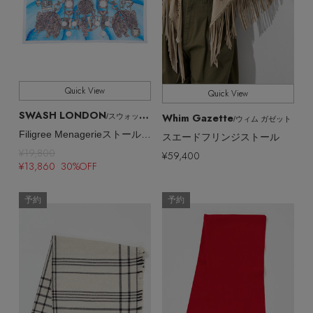
Quick View
Quick View
SWASH LONDON
Whim Gazette
/スウォッシュロンドン
/ウィム ガゼット
Filigree Menagerieストール 約120cmx約120cm
スエードフリンジストール
¥19,800
¥59,400
¥13,860 30%OFF
予約
予約