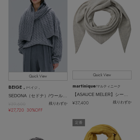
Quick View
Quick View
martinique
BEIGE，
/マルティニーク
/ベイジ，
【ASAUCE MELER】シームレストライアングルカシミヤニットストール
SEDONA（セドナ）/ウールカシミヤケーブルストール
¥37,400
残りわずか
¥39,600
残りわずか
¥27,720 30%OFF
定番