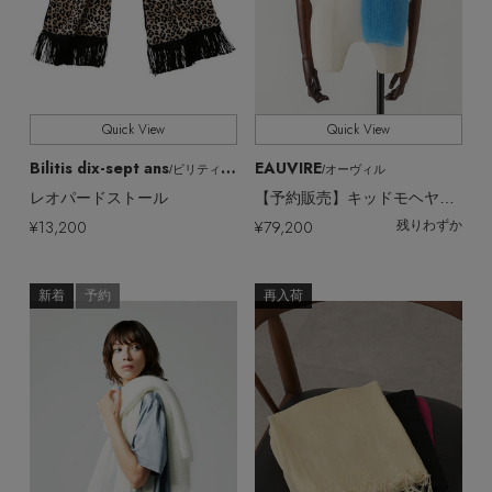
Quick View
Quick View
Bilitis dix-sept ans
EAUVIRE
/ビリティス・ディセッタン
/オーヴィル
レオパードストール
【予約販売】キッドモヘヤストール
¥13,200
¥79,200
残りわずか
新着
予約
再入荷