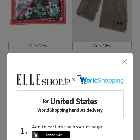
Quick View
Quick View
SWASH LONDON
YLEVE
/スウォッシュロンドン
/イレーヴ
Botany Giltストール 約120cmx約120cm
YLEVE / CASHMERE KNIT STOLE
¥19,800
¥52,800
¥13,860 30%OFF