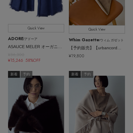
Quick View
Quick View
ADORE
Whim Gazette
/アドーア
/ウィム ガゼット
ASAUCE MELER オーガニックリネンストール
【予約販売】【urbancord】フェイクファーストール
¥36,300
¥19,800
¥15,246 58%OFF
新着
予約
新着
予約