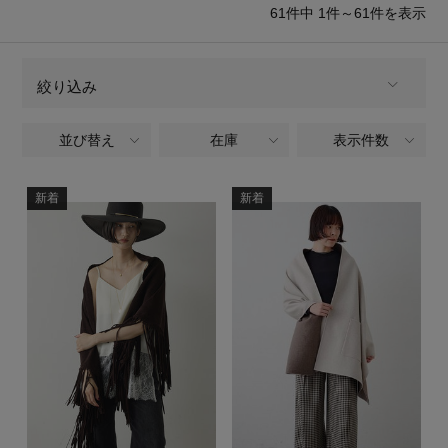
再入荷アイテム
61
件中 1件～61
件を表示
メールマガジン登録
ランキング
絞り込み
最新トレンドや限定アイテム、セール情報を
いち早くお届けします。
並び替え
在庫
表示件数
ALL
商品タイプ
ブランド
ご登録はこちら
全てのブランド
新着
新着
BRAND
最旬！トレンドワード
SUPPORT
CATEGORY
【予約】新作ウェアをチェック
アイテム一覧
ファッション小物,ストール・マフラー・ケープ,ス
トール
ご利用ガイド
【Tシャツ】デイリーに活躍
SALE
全てのカラー
COLOR
カスタマーサポート
【日傘】完全遮光・軽量傘
全てのパターン
PATTERN
CATEGORY