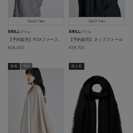
Quick View
Quick View
BRILL
BRILL
/ブリル
/ブリル
【予約販売】FOXファーストール
【予約販売】ネップストール
¥28,600
¥29,700
新着
予約
再入荷
【エディターズ・エッセンシャル】
ベーシックとトレンドが交差する16の名品