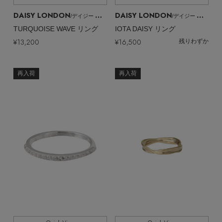
EDITOR'S CLOSET
DAISY LONDON
DAISY LONDON
/デイジー ロンドン
/デイジー ロンドン
その他(傘・ハンカチ・時計など)
TURQUOISE WAVE リング
IOTA DAISY リング
メルマガ PICKUP
¥13,200
¥16,500
残りわずか
再入荷
再入荷
PERSONAL COLOR
エディター厳選ギフト