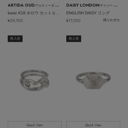
【サンダル】ビーサンの季節！
エル・ショップについて
ARTIDA OUD
DAISY LONDON
/アルティーダ ウード
/デイジー ロンドン
ウェア
basic K18 ホロウ カットエスカルゴチェーン リング
ENGLISH DAISY リング
【リネン】涼しい夏素材
¥29,700
¥17,050
残りわずか
お知らせ
シューズ
すべてのウェア
【CFCL】注目のPOP-UP
再入荷
再入荷
バッグ・財布
すべてのシューズ
よくあるご質問
ブラウス・シャツ
【レース】上品な透け感
ファッション小物
すべてのバッグ・財布
サンダル
カットソー・Tシャツ
【雨の日】急な雨対策グッズ
アクセサリー
すべてのファッション小物
カゴバッグ
パンプス
ワンピース・チュニック
【限定】ここでしか買えないアイテム
ランジェリー
すべてのアクセサリー
ストール・マフラー・ケープ
ショルダーバッグ
スニーカー
パンツ
スポーツ
【ペプラム】トレンドシルエット
すべてのランジェリー
ピアス・イヤリング
帽子・イヤーマフ
トートバッグ
フラットシューズ
スカート
すべてのスポーツ
『ELLE』最新号掲載
ランジェリー
Quick View
Quick View
ネックレス