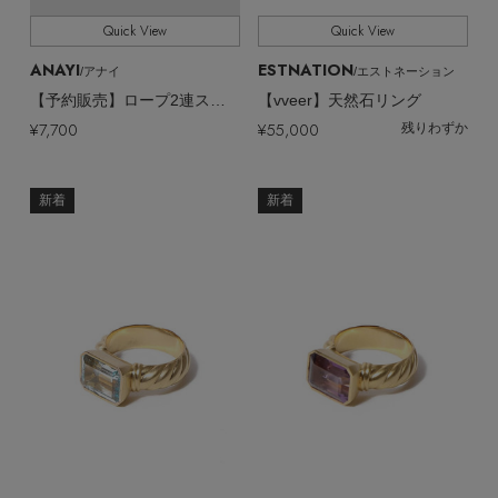
Quick View
Quick View
ANAYI
ESTNATION
/アナイ
/エストネーション
【予約販売】ロープ2連スカーフリング
【vveer】天然石リング
¥7,700
¥55,000
残りわずか
新着
新着