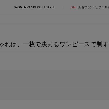
WOMEN
MEN
KIDS
LIFESTYLE
SALE
新着
ブランド
カテゴリ
CONTENTS
SUPPORT
ご利用ガイド
ゃれは、一枚で決まるワンピースで制す 
特集一覧
カスタマーサポート
NEW IN BRAND
エル・ショップについて
BRAND NEWS
お知らせ
HOT STYLE
よくあるご質問
EDITOR'S CLOSET
メルマガ PICKUP
PERSONAL COLOR
エディター厳選ギフト