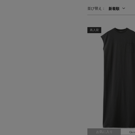
CATEGORY
【ワンピース】猛暑日はこれ！
並び替え：
新着順
ウェア
【リネン】涼しい夏素材
シューズ
【CFCL】注目のPOP-UP
すべてのウェア
再入荷
【レース】上品な透け感
バッグ・財布
ブラウス・シャツ
すべてのシューズ
【限定】ここでしか買えないアイテム
カットソー・Tシャツ
ファッション小物
サンダル
すべてのバッグ・財布
【ペプラム】トレンドシルエット
ワンピース・チュニック
パンプス
アクセサリー
カゴバッグ
すべてのファッション小物
『ELLE』最新号掲載
パンツ
スニーカー
ショルダーバッグ
ランジェリー
ストール・マフラー・ケープ
すべてのアクセサリー
【ジュエリー】シルバーでクールに
スカート
フラットシューズ
トートバッグ
帽子・イヤーマフ
スポーツ
ピアス・イヤリング
すべてのランジェリー
ジャケット
レインシューズ
ハンドバッグ
ヘアアクセサリー
ネックレス
ランジェリー
すべてのスポーツ
ニット
ブーツ
財布・小物
スマートフォンケース・タブレットケース
バングル・ブレスレット
インナー
ウェア
コート
ボディバッグ・ウェストポーチ
アイウェア
リング
シューズ
ルームウェア・パジャマ
クラッチバッグ
ベルト
コサージュ・ブローチ
バッグ・小物
ボストンバッグ
グローブ
アンクレット
水着・スイムウェア
スーツケース
レッグウェア
チャーム
Qui
お気に入り