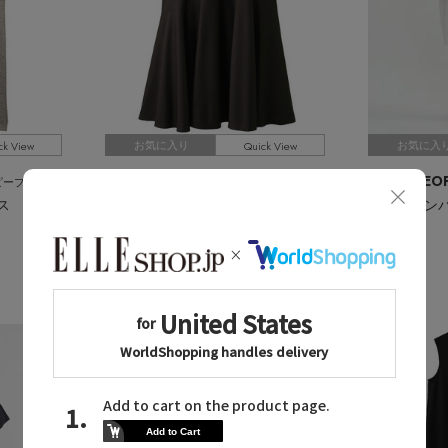
ck View
Quick View
お気に入り
お気に入
DEPAREILLE
PLAIN PEO
ピープル
/デパリエ
ス
コットンジャージードレス
ブラウン
ホワイト
¥46,200
残りわずか
¥39,600