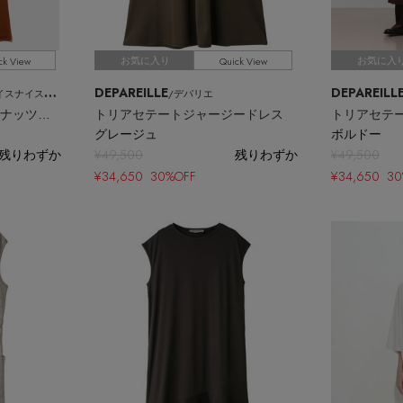
ck View
Quick View
お気に入り
お気に入
DEPAREILLE
DEPAREILL
スナイスモーメント
/デパリエ
ベアトップ ドレス（ピーナッツパッド付き）
トリアセテートジャージードレス
トリアセテ
グレージュ
ボルドー
残りわずか
¥49,500
残りわずか
¥49,500
¥34,650 30%OFF
¥34,650 3