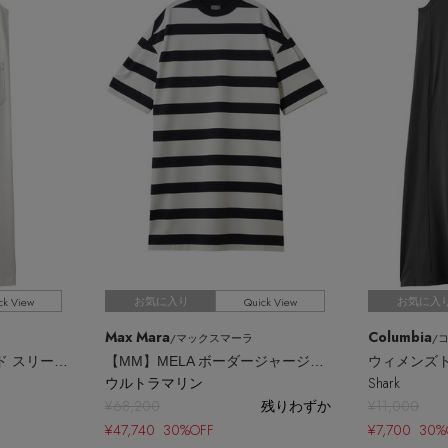
ck View
Quick View
お気に入り
お気に入
Max Mara
Columbia
/マックスマーラ
/
REFINA ストラクチャード スリーブレス ドレス
【MM】MELA ボーダージャージードレス
ウルトラマリン
Shark
¥68,200
残りわずか
¥11,000
¥47,740 30%OFF
¥7,700 30%