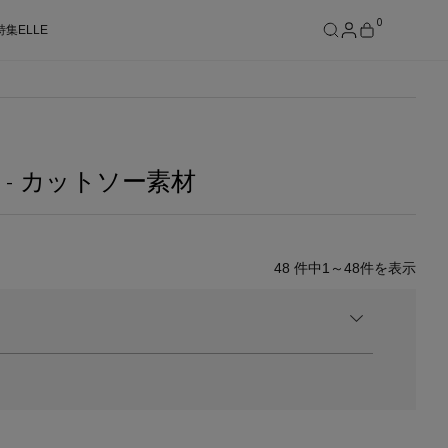
0
特集
ELLE
SEE RESULTS
- カットソー素材
48
件中
1～48
件を表示