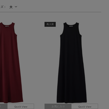
主役級ニットが揃う「シーエフシーエル」
イズ：
大
の
POP UPがスタート
再入荷
Quick View
Quick View
り
お気に入り