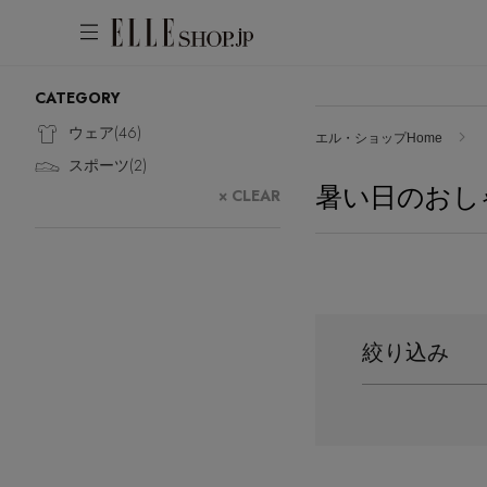
CATEGORY
アカウントをお持ちの方
WOMEN
MEN
KIDS
LIFESTYLE
ウェア(
46
)
エル・ショップHome
スポーツ(
2
)
ログイン
暑い日のおし
ITEMS
× CLEAR
新着アイテム
はじめてご利用の方
再入荷アイテム
新規会員登録
ランキング
ブランド
絞り込み
最旬！トレンドワード
メールマガジン登録
アイテム一覧
【雨の日】急な雨対策グッズ
最新トレンドや限定アイテム、セール
SALE
【Tシャツ】デイリーに活躍
情報をいち早くお届けします。
【サンダル】ビーサンの季節！
ご登録はこちら