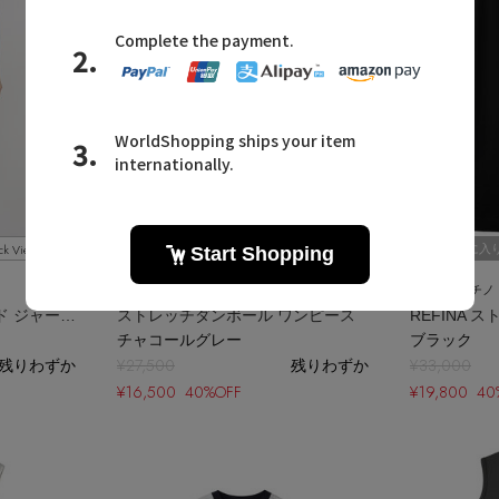
ck View
Quick View
お気に入り
お気に入
FLORENT
CINOH
/フローレント
/チノ
Framed エンブロイダード ジャージー ドレス
ストレッチダンボール ワンピース
チャコールグレー
ブラック
残りわずか
¥27,500
残りわずか
¥33,000
¥16,500 40%OFF
¥19,800 40