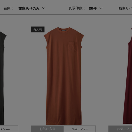
在庫：
表示件数：
画像サ
在庫ありのみ
80件
Stay in
再入荷
the Loop
ELLE SHOP APP
ck View
Quick View
お気に入り
お気に入