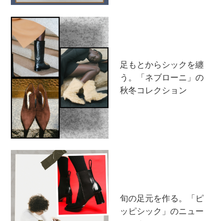
その他(傘・ハンカチ・時計など)
メルマガ PICKUP
PERSONAL COLOR
足もとからシックを纏
う。「ネブローニ」の
秋冬コレクション
エディター厳選ギフト
旬の足元を作る。「ピ
ッピシック」のニュー