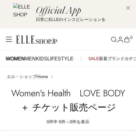
Official App
日常にELLEのインスピレーションを
0
WOMEN
MEN
KIDS
LIFESTYLE
SALE
新着
ブランド
カテ
WOMEN
MEN
KIDS
LIFESTYLE
アカウントをお持ちの方
エル・ショップHome
ITEMS
ログイン
SEE RESULTS
Women's Health LOVE BODY
はじめてご利用の方
新着アイテム
＋ チケット販売ページ
新規会員登録
0
件中 0件～0
件を表示
再入荷アイテム