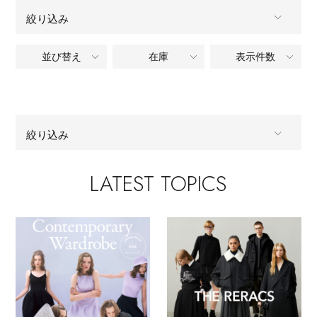
絞り込み
メールマガジン登録
ランキング
最新トレンドや限定アイテム、セール情報を
並び替え
在庫
表示件数
ALL
商品タイプ
いち早くお届けします。
ブランド
ご登録はこちら
全てのブランド
BRAND
最旬！トレンドワード
絞り込み
全てのカテゴリ
CATEGORY
SUPPORT
【雨の日】急な雨対策グッズ
アイテム一覧
ALL
LATEST TOPICS
商品タイプ
すべて
販売状況
ご利用ガイド
【Tシャツ】デイリーに活躍
全てのブランド
BRAND
全ての価格
SALE
価格
カスタマーサポート
【サンダル】ビーサンの季節！
全てのカテゴリ
CATEGORY
CATEGORY
【ワンピース】猛暑日はこれ！
すべて
販売状況
エル・ショップについて