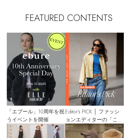
FEATURED CONTENTS
Stay in
the Loop
ELLE SHOP 公式アプリ
「エブール」10周年を祝
Editor’s PICK │ ファッシ
うイベントを開催
ョンエディターの「これ
買い！」リスト