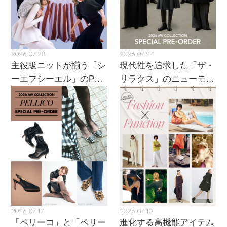
ウェア
全ての価格
価格
【リネン】涼しい夏素材
お知らせ
シューズ
すべてのウェア
【CFCL】注目のPOP-UP
2026.07.28
2026.07.24
バッグ・財布
すべてのシューズ
よくあるご質問
ブラウス・シャツ
主役級ニットが揃う「シ
現代性を追求した「ザ・
【レース】上品な透け感
ーエフシーエル」のPOP
リラクス」のニューモダ
ファッション小物
すべてのバッグ・財布
UPがスタート
ンクラシック
サンダル
カットソー・Tシャツ
【限定】ここでしか買えないアイテム
アクセサリー
すべてのファッション小物
カゴバッグ
パンプス
ワンピース・チュニック
【ペプラム】トレンドシルエット
ランジェリー
すべてのアクセサリー
ストール・マフラー・ケープ
ショルダーバッグ
スニーカー
パンツ
スポーツ
『ELLE』最新号掲載
すべてのランジェリー
ピアス・イヤリング
帽子・イヤーマフ
トートバッグ
フラットシューズ
スカート
すべてのスポーツ
【ジュエリー】シルバーでクールに
ランジェリー
ネックレス
ヘアアクセサリー
2026.07.17
2026.07.10
ハンドバッグ
レインシューズ
ジャケット
「ペリーコ」と「ペリー
進化する高機能アイテム