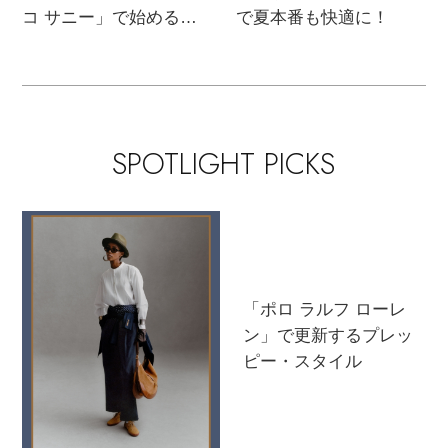
ウェア
インナー
コ サニー」で始める秋
で夏本番も快適に！
バングル・ブレスレット
スマートフォンケース・タブレットケース
財布・小物
ブーツ
支度
ニット
CONTENTS
シューズ
リング
アイウェア
ボディバッグ・ウェストポーチ
コート
特集一覧
バッグ・小物
コサージュ・ブローチ
ベルト
SPOTLIGHT PICKS
クラッチバッグ
ルームウェア・パジャマ
水着・スイムウェア
NEW IN BRAND
アンクレット
グローブ
ボストンバッグ
チャーム
レッグウェア
BRAND NEWS
スーツケース
「ポロ ラルフ ローレ
ン」で更新するプレッ
ポーチ
HOT STYLE
ピー・スタイル
チャーム・ストラップ
EDITOR'S CLOSET