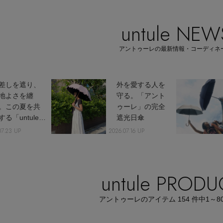
untule NEW
Stay in
アントゥーレの最新情報・コーディネ
the Loop
差しを遮り、
外を愛する人を
地よさを纏
守る。「アント
。この夏を共
ゥーレ」の完全
する「untuleの
遮光日傘
全遮光日傘」
07.23 UP
2026.07.16 UP
ELLE SHOP APP
気商品ランキ
グ5選
untule PRODU
アントゥーレのアイテム
154
件中
1～8