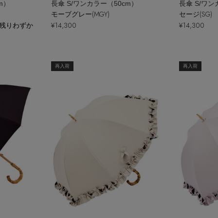
m）
長傘 S/ワンカラー（50cm）
長傘 S/ワン
モーブグレー(MGY)
セージ(SG)
残りわずか
¥14,300
¥14,300
再入荷
再入荷