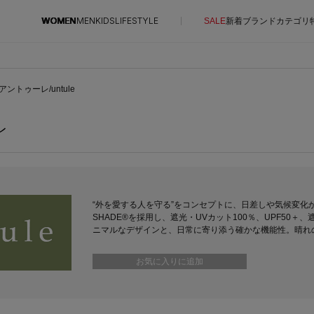
WOMEN
MEN
KIDS
LIFESTYLE
SALE
新着
ブランド
カテゴリ
CONTENTS
SUPPORT
アントゥーレ/untule
ご利用ガイド
レ
特集一覧
カスタマーサポート
NEW IN BRAND
エル・ショップについて
BRAND NEWS
お知らせ
HOT STYLE
よくあるご質問
“外を愛する人を守る”をコンセプトに、日差しや気候変化か
SHADE®を採用し、遮光・UVカット100％、UPF5
EDITOR'S CLOSET
ニマルなデザインと、日常に寄り添う確かな機能性。晴れ
メルマガ PICKUP
お気に入りに追加
PERSONAL COLOR
エディター厳選ギフト