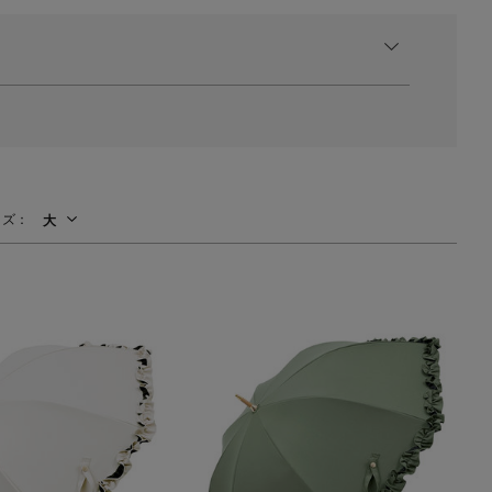
イズ：
大