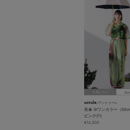
Qui
お気に入り
untule
/アントゥーレ
長傘 S/ワンカラー（50c
ピンク(PI)
¥14,300