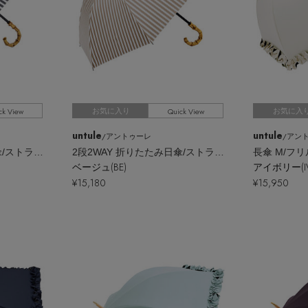
ck View
Quick View
お気に入り
お気に入
untule
untule
/アントゥーレ
/アン
2段2WAY 折りたたみ日傘/ストライプ（50cm）
2段2WAY 折りたたみ日傘/ストライプ（50cm）
長傘 M/フリ
ベージュ(BE)
アイボリー(IV
¥15,180
¥15,950