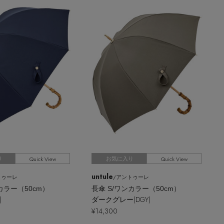
Quick View
Quick View
り
お気に入り
untule
トゥーレ
/アントゥーレ
カラー（50cm）
長傘 S/ワンカラー（50cm）
)
ダークグレー(DGY)
¥14,300