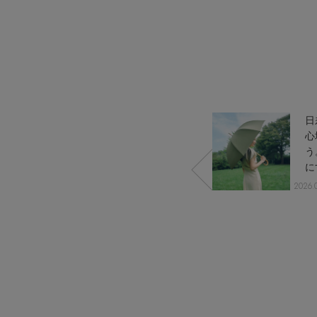
CATEGORY
【ワンピース】猛暑日はこれ！
ウェア
【リネン】涼しい夏素材
シューズ
【CFCL】注目のPOP-UP
すべてのウェア
【レース】上品な透け感
バッグ・財布
ブラウス・シャツ
すべてのシューズ
【限定】ここでしか買えないアイテム
カットソー・Tシャツ
ファッション小物
サンダル
すべてのバッグ・財布
ト
【3/20(金)POP
日
【ペプラム】トレンドシルエット
ワンピース・チュニック
パンプス
アクセサリー
カゴバッグ
すべてのファッション小物
トゥ
UP OPEN】完全
心
『ELLE』最新号掲載
パンツ
スニーカー
傘
遮光100％日傘
う
ショルダーバッグ
ランジェリー
ストール・マフラー・ケープ
すべてのアクセサリー
【ジュエリー】シルバーでクールに
「アントゥー
に
スカート
フラットシューズ
トートバッグ
帽子・イヤーマフ
スポーツ
ピアス・イヤリング
すべてのランジェリー
レ」をチェッ
完
2026.03.18 UP
2026.
ジャケット
レインシューズ
ハンドバッグ
ヘアアクセサリー
ク！
人
ネックレス
ランジェリー
すべてのスポーツ
ニット
ブーツ
ン
財布・小物
スマートフォンケース・タブレットケース
バングル・ブレスレット
インナー
ウェア
コート
ボディバッグ・ウェストポーチ
アイウェア
リング
シューズ
ルームウェア・パジャマ
クラッチバッグ
ベルト
コサージュ・ブローチ
バッグ・小物
ボストンバッグ
グローブ
アンクレット
水着・スイムウェア
スーツケース
レッグウェア
チャーム