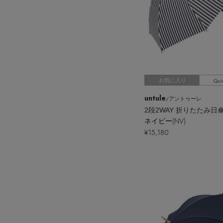
Qui
お気に入り
untule
/アントゥーレ
ネイビー(NV)
¥15,180