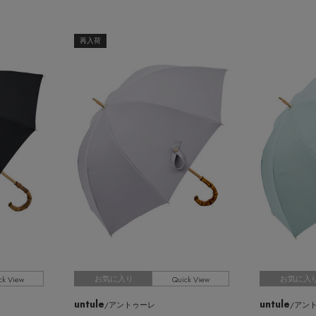
再入荷
ck View
Quick View
お気に入り
お気に入
untule
untule
/アントゥーレ
/アン