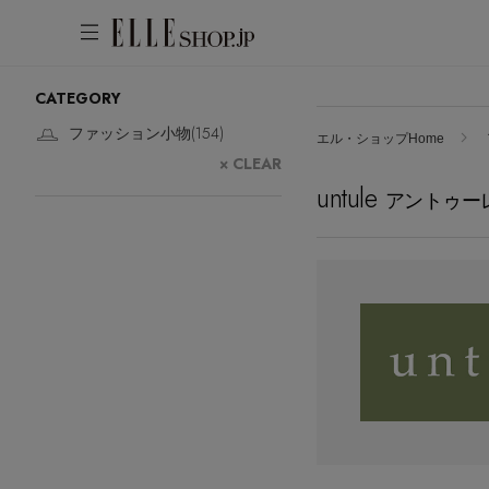
CATEGORY
アカウントをお持ちの方
WOMEN
MEN
KIDS
LIFESTYLE
ファッション小物(
154
)
エル・ショップHome
× CLEAR
ログイン
untule
ITEMS
アントゥー
新着アイテム
はじめてご利用の方
再入荷アイテム
新規会員登録
ランキング
ブランド
最旬！トレンドワード
メールマガジン登録
アイテム一覧
【雨の日】急な雨対策グッズ
最新トレンドや限定アイテム、セール
SALE
【Tシャツ】デイリーに活躍
情報をいち早くお届けします。
【サンダル】ビーサンの季節！
ご登録はこちら