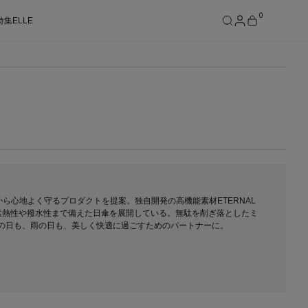
0
特集
ELLE
SEE RESULTS
ら心地よく守るプロダクトを提案。独自開発の高機能素材ETERNAL
0＋、遮熱性や撥水性まで備えた日傘を展開している。無駄を削ぎ落としたミ
の日も、雨の日も、美しく快適に過ごすためのパートナーに。