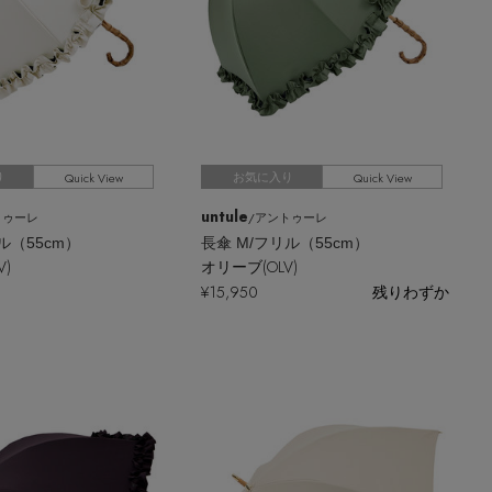
Quick View
Quick View
り
お気に入り
untule
トゥーレ
/アントゥーレ
ル（55cm）
長傘 M/フリル（55cm）
)
オリーブ(OLV)
¥15,950
残りわずか