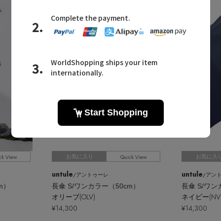
ck View
Quick View
お気に入り
お気に入
untule
untule
/アントゥーレ
/アン
m）
長傘 S/ワンカラー（50cm）
長傘 S/ワン
オリーブ(OLV)
ネイビー(NV
¥14,300
¥14,300