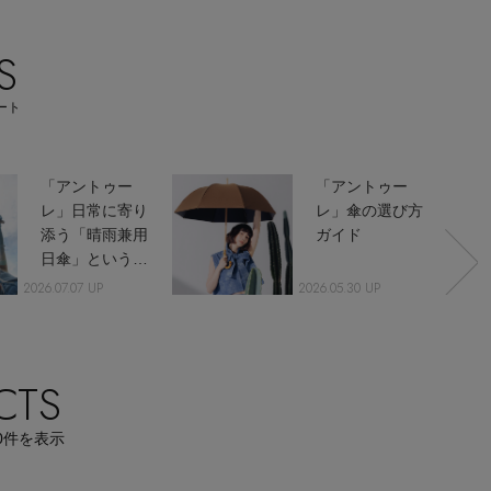
主役級ニットが揃う「シーエフシーエル」
の
S
POP UPがスタート
ート
「アントゥー
「アントゥー
レ」日常に寄り
レ」傘の選び方
添う「晴雨兼用
ガイド
日傘」という選
択
2026.07.07 UP
2026.05.30 UP
CTS
0
件を表示