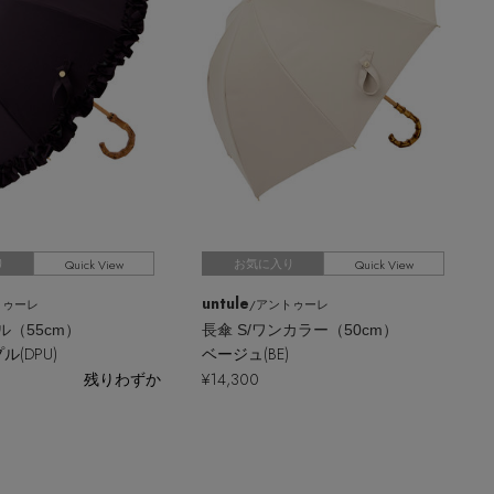
Quick View
Quick View
り
お気に入り
untule
トゥーレ
/アントゥーレ
ル（55cm）
長傘 S/ワンカラー（50cm）
(DPU)
ベージュ(BE)
残りわずか
¥14,300