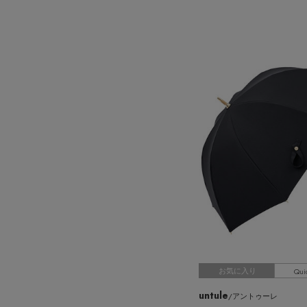
Qui
お気に入り
untule
/アントゥーレ