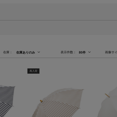
在庫：
表示件数：
画像サ
在庫ありのみ
80件
再入荷