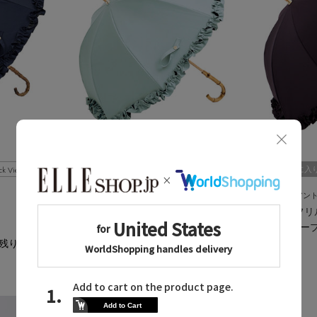
ck View
Quick View
お気に入り
お気に入
untule
untule
/アントゥーレ
/アン
長傘 M/フリル（55cm）
長傘 M/フリ
セージ(SG)
ダークパープル
残りわずか
¥15,950
¥15,950