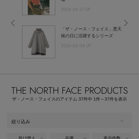
エル・ショップについて
2026.06.27 UP
キッズ(2歳～)
すべてのベビー
お知らせ
」キッ
「ザ・ノース・フェイス」悪天
ギフト
すべてのキッズ
ロンパース・肌着
遠足・
候の日に活躍するシリーズ
ッグ6選
2026.06.04 UP
おもちゃ･絵本・文具 図画工作
すべてのギフト
よくあるご質問
トップス
トップス
ホームグッズ・食事用品
すべてのおもちゃ･絵本・文具 図画工作
ギフトセット
ボトムス
ボトムス
お出かけ・ママグッズ・マタニティ
すべてのホームグッズ・食事用品
ベビー（0歳～）
THE NORTH FACE PRODUCTS
出産祝い
ワンピース・コンビネゾン
アウター
小物・雑貨
ザ・ノース・フェイスのアイテム
37
件中 1件～37
件を表示
すべてのお出かけ・ママグッズ・マタニティ
ブランケット・タオル
入卒園祝い
アウター
シューズ
すべての小物・雑貨
マザーズバッグ・ポーチ
絞り込み
キッズパーティー
スポーツ・スイムウェア
ビブ・スタイ
スタイ・ビブ
並び替え
在庫
表示件数