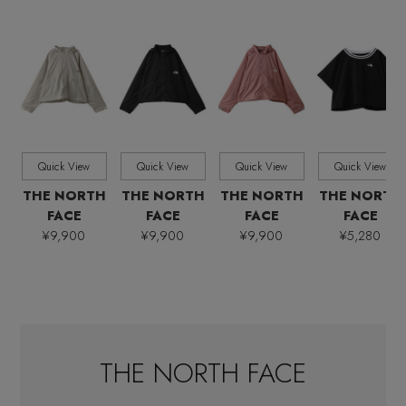
全てのサイズ
SIZE
すべて
販売状況
全ての価格
価格
Quick View
Quick View
Quick View
Quick View
THE NORTH
THE NORTH
THE NORTH
THE NORTH
FACE
FACE
FACE
FACE
¥9,900
¥9,900
¥9,900
¥5,280
THE NORTH FACE