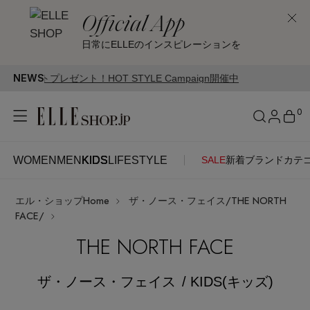
Official App
日常にELLEのインスピレーションを
NEWS
HOT STYLE Campaign開催中
0
WOMEN
MEN
KIDS
LIFESTYLE
SALE
新着
ブランド
カテ
WOMEN
MEN
KIDS
LIFESTYLE
アカウントをお持ちの方
エル・ショップHome
ザ・ノース・フェイス/THE NORTH
ITEMS
ログイン
FACE/
SEE RESULTS
THE NORTH FACE
はじめてご利用の方
新着アイテム
ザ・ノース・フェイス
/ KIDS(キッズ)
新規会員登録