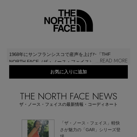
再入荷アイテム
メールマガジン登録
ランキング
最新トレンドや限定アイテム、セール情報を
いち早くお届けします。
ブランド
ご登録はこちら
1968年にサンフランシスコで産声を上げた「THE
...READ MORE
NORTH FACE（ザ・ノース・フェイス）」。ダウンパー
アイテム一覧
カの原形ともいえるシェラ・パーカ、世界初のドーム型
お気に入りに追加
SUPPORT
テント、史上初のフレームパックなど、40年以上に渡
り、多くの伝説的なアウトドア製品を生み出してきた。
SALE
常に機能を追求し「今ベストであること」だけを目指
THE NORTH FACE NEWS
ご利用ガイド
し、革新と冒険を続けている。
ザ・ノース・フェイスの最新情報・コーディネート
CATEGORY
カスタマーサポート
・ノー
「ザ・ノース・フェイス」軽快
プロテク
さが魅力の「GAR」シリーズ登
ベビー（0-2歳）
場