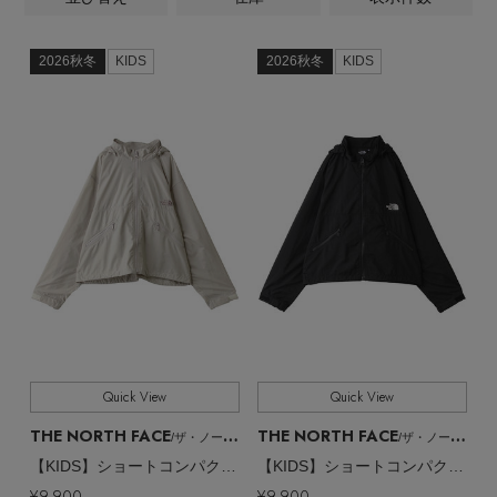
KIDS
商品タイプ
シューズ
おくるみ・スリーパー
CONTENTS
帽子
全てのカテゴリ
2026秋冬
KIDS
2026秋冬
KIDS
CATEGORY
その他
その他
特集一覧
バック・ポーチ
全てのカラー
COLOR
全てのサイズ
SIZE
シューズ・ソックス
BRAND NEWS
すべて
販売状況
ホームグッズ・玩具
HOT STYLE
全ての価格
価格
その他
EDITOR'S CLOSET
Quick View
Quick View
THE NORTH FACE
THE NORTH FACE
/ザ・ノース・フェイス
/ザ・ノース・フェイス
メルマガ PICKUP
【KIDS】ショートコンパクトジャケット
【KIDS】ショートコンパクトジャケット
¥9,900
¥9,900