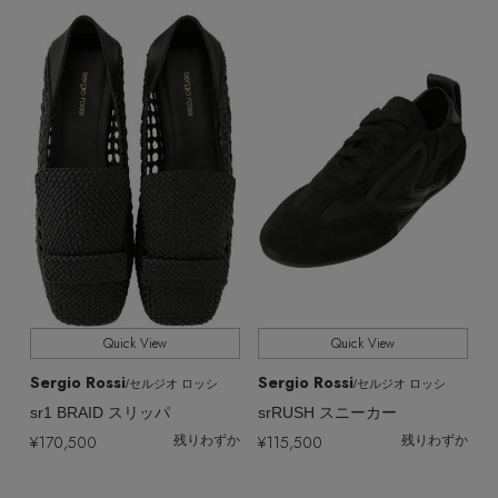
Quick View
Quick View
Sergio Rossi
Sergio Rossi
/セルジオ ロッシ
/セルジオ ロッシ
sr1 BRAID スリッパ
srRUSH スニーカー
【エディターズ・エッセンシャル】
¥170,500
¥115,500
残りわずか
残りわずか
ベーシックとトレンドが交差する16の名品