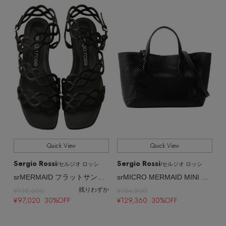
ヘアアクセサリー
ハンドバッグ
レインシューズ
ジャケット
ウェア
全てのカラー
COLOR
【ジュエリー】シルバーでクールに
インナー
バングル・ブレスレット
スマートフォンケース・タブレットケース
財布・小物
ブーツ
ニット
CONTENTS
全てのパターン
PATTERN
シューズ
リング
アイウェア
ボディバッグ・ウェストポーチ
コート
全てのシューズサイズ
SHOES SIZE
特集一覧
バッグ・小物
コサージュ・ブローチ
ベルト
クラッチバッグ
ルームウェア・パジャマ
すべて
販売状況
水着・スイムウェア
NEW IN BRAND
アンクレット
グローブ
ボストンバッグ
全ての価格
価格
Quick View
Quick View
チャーム
レッグウェア
BRAND NEWS
スーツケース
Sergio Rossi
Sergio Rossi
/セルジオ ロッシ
/セルジオ ロッシ
srMERMAID フラットサンダル
srMICRO MERMAID MINI TOTE
ポーチ
¥138,600
¥184,800
残りわずか
HOT STYLE
¥97,020 30%OFF
¥129,360 30%OFF
チャーム・ストラップ