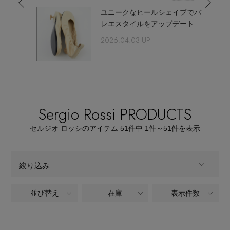
【サンダル】ビーサンの季節！
エル・ショップについて
ユニークなヒールシェイプでバ
ウェア
レエスタイルをアップデート
【リネン】涼しい夏素材
2026.04.03 UP
お知らせ
シューズ
すべてのウェア
【CFCL】注目のPOP-UP
バッグ・財布
すべてのシューズ
よくあるご質問
ブラウス・シャツ
【レース】上品な透け感
ファッション小物
Sergio Rossi PRODUCTS
すべてのバッグ・財布
サンダル
カットソー・Tシャツ
【雨の日】急な雨対策グッズ
セルジオ ロッシのアイテム
51
件中 1件～51
件を表示
アクセサリー
すべてのファッション小物
カゴバッグ
パンプス
ワンピース・チュニック
【限定】ここでしか買えないアイテム
ランジェリー
すべてのアクセサリー
絞り込み
ストール・マフラー・ケープ
ショルダーバッグ
スニーカー
パンツ
スポーツ
【ペプラム】トレンドシルエット
すべてのランジェリー
並び替え
在庫
表示件数
ALL
商品タイプ
ピアス・イヤリング
帽子・イヤーマフ
トートバッグ
フラットシューズ
スカート
すべてのスポーツ
『ELLE』最新号掲載
全てのカテゴリ
ランジェリー
CATEGORY
ネックレス