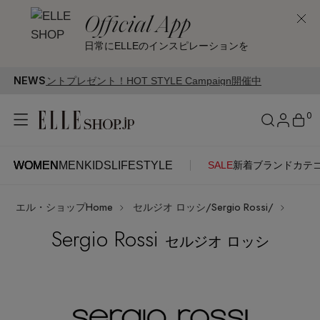
Official App
日常にELLEのインスピレーションを
NEWS
！HOT STYLE Campaign開催中
0
WOMEN
MEN
KIDS
LIFESTYLE
SALE
新着
ブランド
カテ
WOMEN
MEN
KIDS
LIFESTYLE
アカウントをお持ちの方
エル・ショップHome
セルジオ ロッシ/Sergio Rossi/
ITEMS
ログイン
SEE RESULTS
Sergio Rossi
セルジオ ロッシ
はじめてご利用の方
新着アイテム
新規会員登録