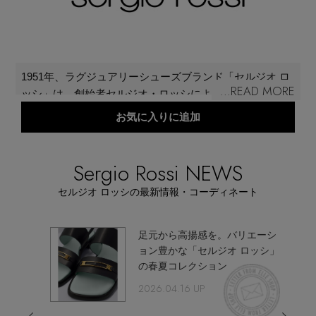
再入荷アイテム
メールマガジン登録
ランキング
1951年、ラグジュアリーシューズブランド「セルジオ ロ
最新トレンドや限定アイテム、セール情報を
...READ MORE
ッシ」は、創始者セルジオ・ロッシによりイタリアで創
いち早くお届けします。
ブランド
設されました。創始者は常にシェイプ・調和・優雅さを
お気に入りに追加
ご登録はこちら
靴作りに追い求め、実現し続けました。その彼の名を冠
したこのブランドはその独創性と専門知識に深く根ざ
最旬！トレンドワード
し、 創造力あふれる文化的な独自性は数十年にも渡り受
Sergio Rossi NEWS
SUPPORT
け継がれています。 最高級のマテリアルとクラフトマン
【予約】新作ウェアをチェック
セルジオ ロッシの最新情報・コーディネート
アイテム一覧
シップ、クリーンで美しいラインと完璧なカット、ラグ
ジュアリーとエレガンス、これらの要素が「セルジオ ロ
ご利用ガイド
ッシ」のスタイルを作り上げています。
【Tシャツ】デイリーに活躍
象的な
足元から高揚感を。バリエーシ
SALE
ョン豊かな「セルジオ ロッシ」
の春夏コレクション
カスタマーサポート
【日傘】完全遮光・軽量傘
2026.04.16 UP
CATEGORY