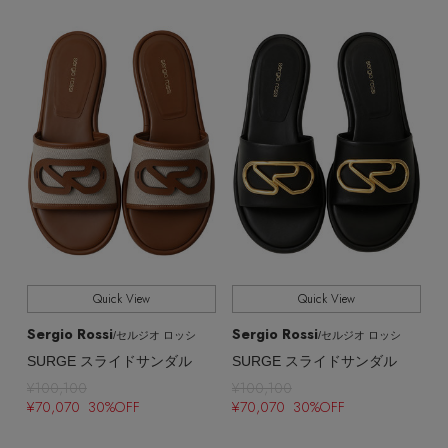
EDITOR'S CLOSET
その他(傘・ハンカチ・時計など)
メルマガ PICKUP
PERSONAL COLOR
エディター厳選ギフト
Quick View
Quick View
Sergio Rossi
Sergio Rossi
/セルジオ ロッシ
/セルジオ ロッシ
SURGE スライドサンダル
SURGE スライドサンダル
¥100,100
¥100,100
¥70,070 30%OFF
¥70,070 30%OFF