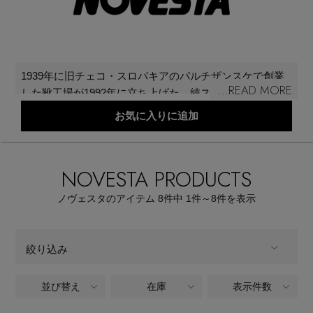
再入荷アイテム
メールマガジン登録
ランキング
1939年に旧チェコ・スロバキアのパルチザンスケで創業
最新トレンドや限定アイテム、セール情報を
...READ MORE
した靴工場が1992年に立ち上げた、純スロバキア製スニ
いち早くお届けします。
ブランド
ーカーブランド。社会主義時代に作られたマシンを使
お気に入りに追加
ご登録はこちら
い、天然ゴムとキャンバス地をメインに用いた東欧らし
い素朴な質感が特徴。シンプルなローカットSTAR
最旬！トレンドワード
MASTERとハイカットのSTAR DRIBBLEがシグニチャー
NOVESTA PRODUCTS
SUPPORT
モデル。近年は動物性素材を一切使わないスニーカーの
【予約】新作ウェアをチェック
アイテム一覧
開発にも注力している。
ノヴェスタのアイテム
8
件中 1件～8
件を表示
ご利用ガイド
【Tシャツ】デイリーに活躍
SALE
絞り込み
カスタマーサポート
【日傘】完全遮光・軽量傘
並び替え
在庫
表示件数
ALL
商品タイプ
CATEGORY