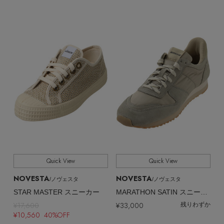
【サンダル】ビーサンの季節！
エル・ショップについて
全てのカテゴリ
CATEGORY
ウェア
【リネン】涼しい夏素材
全てのカラー
COLOR
お知らせ
シューズ
すべてのウェア
【CFCL】注目のPOP-UP
全てのパターン
PATTERN
バッグ・財布
すべてのシューズ
よくあるご質問
ブラウス・シャツ
【レース】上品な透け感
全てのシューズサイズ
SHOES SIZE
ファッション小物
すべてのバッグ・財布
サンダル
カットソー・Tシャツ
すべて
【雨の日】急な雨対策グッズ
販売状況
アクセサリー
すべてのファッション小物
カゴバッグ
パンプス
ワンピース・チュニック
全ての価格
価格
【限定】ここでしか買えないアイテム
ランジェリー
すべてのアクセサリー
Quick View
Quick View
ストール・マフラー・ケープ
ショルダーバッグ
スニーカー
パンツ
NOVESTA
NOVESTA
/ノヴェスタ
/ノヴェスタ
スポーツ
【ペプラム】トレンドシルエット
すべてのランジェリー
ピアス・イヤリング
STAR MASTER スニーカー
MARATHON SATIN スニーカー
帽子・イヤーマフ
トートバッグ
フラットシューズ
¥17,600
¥33,000
スカート
残りわずか
¥10,560 40%OFF
すべてのスポーツ
『ELLE』最新号掲載
ランジェリー
ネックレス