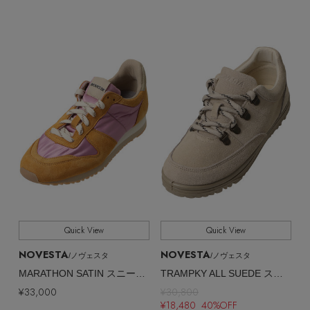
ヘアアクセサリー
ハンドバッグ
レインシューズ
ジャケット
ウェア
【ジュエリー】シルバーでクールに
インナー
バングル・ブレスレット
スマートフォンケース・タブレットケース
財布・小物
ブーツ
ニット
CONTENTS
シューズ
リング
アイウェア
ボディバッグ・ウェストポーチ
コート
特集一覧
バッグ・小物
コサージュ・ブローチ
ベルト
クラッチバッグ
ルームウェア・パジャマ
水着・スイムウェア
NEW IN BRAND
アンクレット
グローブ
ボストンバッグ
チャーム
レッグウェア
BRAND NEWS
スーツケース
Quick View
Quick View
NOVESTA
NOVESTA
ポーチ
/ノヴェスタ
/ノヴェスタ
HOT STYLE
MARATHON SATIN スニーカー
TRAMPKY ALL SUEDE スニーカー
¥33,000
¥30,800
チャーム・ストラップ
¥18,480 40%OFF