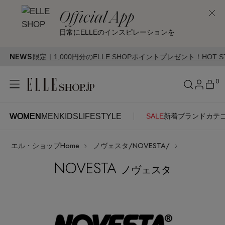
Official App
日常にELLEのインスピレーションを
NEWS
定｜1,000円分のELLE SHOPポイントプレゼント！HOT STYLE Camp
0
WOMEN
MEN
KIDS
LIFESTYLE
SALE
新着
ブランド
カテ
WOMEN
MEN
KIDS
LIFESTYLE
アカウントをお持ちの方
エル・ショップHome
ノヴェスタ/NOVESTA/
ITEMS
ログイン
SEE RESULTS
NOVESTA
ノヴェスタ
はじめてご利用の方
新着アイテム
新規会員登録