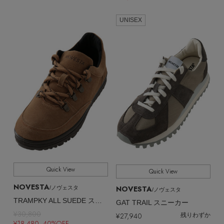
EDITOR'S CLOSET
UNISEX
その他(傘・ハンカチ・時計など)
メルマガ PICKUP
PERSONAL COLOR
エディター厳選ギフト
Quick View
Quick View
NOVESTA
NOVESTA
/ノヴェスタ
/ノヴェスタ
TRAMPKY ALL SUEDE スニーカー
GAT TRAIL スニーカー
¥30,800
¥27,940
残りわずか
¥18,480 40%OFF