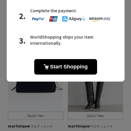
【予約販売】【COGTHEBIGSMOKE】ORAH HOODY クロップドベスト
【予約販売】【COGTHEBIGSMOKE】ODYSSEY ZIP UP ブルゾン
¥99,000
¥80,300
残りわずか
残りわずか
新着
予約
新着
予約
Quick View
Quick View
martinique
martinique
/マルティニーク
/マルティニーク