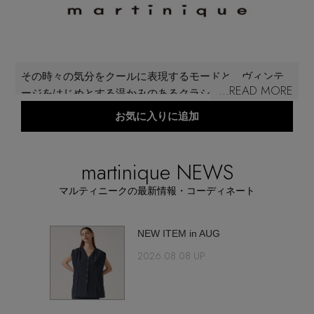
再入荷アイテム
メールマガジン登録
ランキング
その時々の気分をクールに表現するモードと、ヴィンテ
最新トレンドや限定アイテム、セール情報を
...READ MORE
ージをはじめとする温かみのあるクラシックテイスト。
いち早くお届けします。
ブランド
「マルティニーク（martinique）」は、そんな相反するア
お気に入りに追加
ご登録はこちら
イテムをセレクトしながらも、シックで洗練されたスタ
イリングを提案するセレクトショップ。ハイブランドの
最旬！トレンドワード
コレクションラインから、職人技が光るファクトリーブ
martinique NEWS
SUPPORT
ランドや個性が際立つドメスティックブランドのアイテ
【予約】新作ウェアをチェック
マルティニークの最新情報・コーディネート
アイテム一覧
ム、トレンドを絶妙に取り入れたオリジナルまで、フェ
ミニンなワードローブを満たすアイテムがラインナッ
ご利用ガイド
プ。
【Tシャツ】デイリーに活躍
yeux"
NEW ITEM in AUG
SALE
2026.08.08 UP
カスタマーサポート
【日傘】完全遮光・軽量傘
CATEGORY