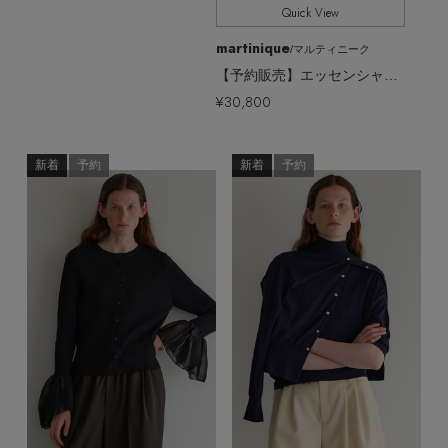
Quick View
martinique
/マルティニーク
【予約販売】エッセンシャルカーディガン(アンサンブル可)
¥30,800
新着
予約
新着
予約