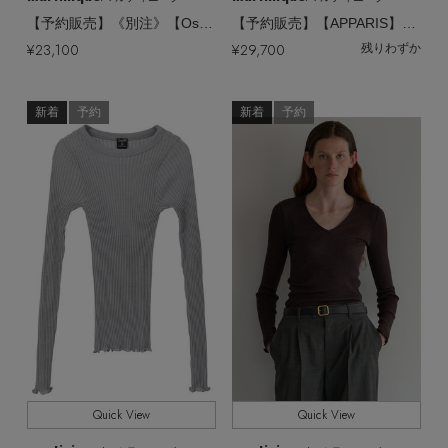
【予約販売】《別注》【Oscalito】ウールシルクリブVネックプルオーバー
【予約販売】【APPARIS】Jamie Shaved Mink Dickey ベスト
¥23,100
¥29,700
残りわずか
新着
予約
新着
予約
Quick View
Quick View