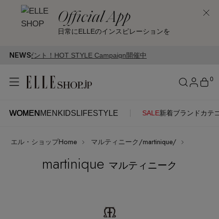
Official App
日常にELLEのインスピレーションを
NEWS
LE Campaign開催中
0
WOMEN
MEN
KIDS
LIFESTYLE
SALE
新着
ブランド
カテ
WOMEN
MEN
KIDS
LIFESTYLE
アカウントをお持ちの方
エル・ショップHome
マルティニーク/martinique/
ITEMS
ログイン
SEE RESULTS
martinique
マルティニーク
はじめてご利用の方
新着アイテム
新規会員登録