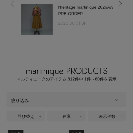
【サンダル】ビーサンの季節！
エル・ショップについて
l’heritage martinique 2026AW
ウェア
PRE-ORDER
【リネン】涼しい夏素材
2026.08.01 UP
お知らせ
シューズ
すべてのウェア
【CFCL】注目のPOP-UP
バッグ・財布
すべてのシューズ
よくあるご質問
ブラウス・シャツ
【レース】上品な透け感
ファッション小物
すべてのバッグ・財布
サンダル
martinique PRODUCTS
カットソー・Tシャツ
【雨の日】急な雨対策グッズ
アクセサリー
すべてのファッション小物
マルティニークのアイテム
812
件中 1件～80
件を表示
カゴバッグ
パンプス
ワンピース・チュニック
【限定】ここでしか買えないアイテム
ランジェリー
すべてのアクセサリー
ストール・マフラー・ケープ
ショルダーバッグ
絞り込み
スニーカー
パンツ
スポーツ
【ペプラム】トレンドシルエット
すべてのランジェリー
ピアス・イヤリング
帽子・イヤーマフ
並び替え
在庫
表示件数
ALL
商品タイプ
トートバッグ
フラットシューズ
スカート
すべてのスポーツ
『ELLE』最新号掲載
ランジェリー
ネックレス