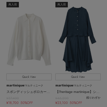
再入荷
再入荷
Quick View
Quick View
martinique
martinique
/マルティニーク
/マルティニーク
【エディターズ・エッセンシャル】
スポンディッシュポロカーディガン
【l’heritage martinique】シルキーキュプラブラウス
ベーシックとトレンドが交差する16の名品
¥37,400
¥46,200
残りわずか
¥18,700 50%OFF
¥23,100 50%OFF