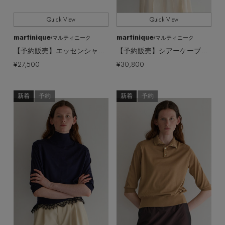
Quick View
Quick View
martinique
martinique
/マルティニーク
/マルティニーク
【予約販売】エッセンシャルハイネック5分袖プルオーバー(アンサンブル可)
【予約販売】シアーケーブルジレ
¥27,500
¥30,800
新着
予約
新着
予約