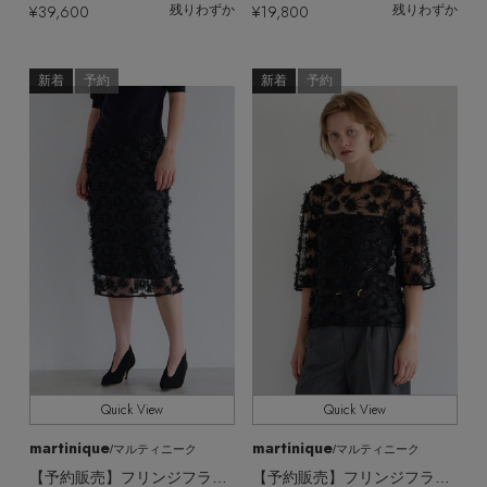
¥39,600
¥19,800
残りわずか
残りわずか
新着
予約
新着
予約
Quick View
Quick View
martinique
martinique
/マルティニーク
/マルティニーク
【予約販売】フリンジフラワーIラインスカート
【予約販売】フリンジフラワーTブラウス