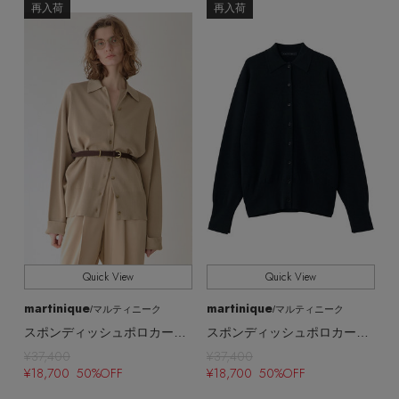
EDITOR'S CLOSET
再入荷
再入荷
その他(傘・ハンカチ・時計など)
メルマガ PICKUP
PERSONAL COLOR
エディター厳選ギフト
Quick View
Quick View
martinique
martinique
/マルティニーク
/マルティニーク
スポンディッシュポロカーディガン
スポンディッシュポロカーディガン
¥37,400
¥37,400
¥18,700 50%OFF
¥18,700 50%OFF