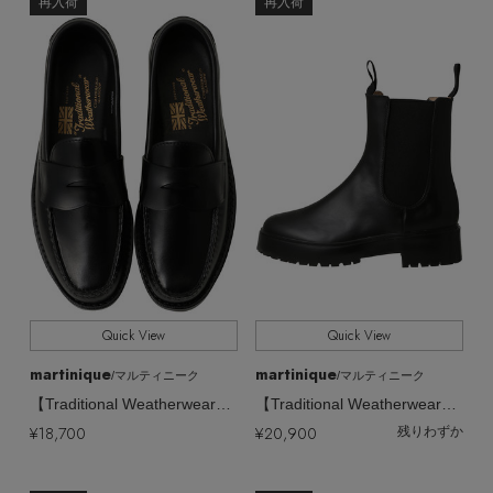
ヘアアクセサリー
全てのカテゴリ
再入荷
再入荷
CATEGORY
ハンドバッグ
レインシューズ
ジャケット
ウェア
【ジュエリー】シルバーでクールに
インナー
バングル・ブレスレット
全てのカラー
COLOR
スマートフォンケース・タブレットケース
財布・小物
ブーツ
ニット
CONTENTS
シューズ
全てのパターン
リング
PATTERN
アイウェア
ボディバッグ・ウェストポーチ
コート
特集一覧
バッグ・小物
全てのサイズ
SIZE
コサージュ・ブローチ
ベルト
クラッチバッグ
ルームウェア・パジャマ
水着・スイムウェア
全てのシューズサイズ
SHOES SIZE
NEW IN BRAND
アンクレット
グローブ
ボストンバッグ
すべて
販売状況
チャーム
Quick View
Quick View
レッグウェア
BRAND NEWS
スーツケース
martinique
martinique
/マルティニーク
/マルティニーク
全ての価格
価格
【Traditional Weatherwear】レインローファー
【Traditional Weatherwear】サイドゴアミドルレインブーツ
ポーチ
HOT STYLE
¥18,700
¥20,900
残りわずか
チャーム・ストラップ