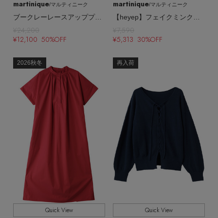
martinique
martinique
/マルティニーク
/マルティニーク
ブークレーレースアッププルオーバー（フロンタブル）
【heyep】フェイクミンクシュシュ
¥24,200
¥7,590
¥12,100 50%OFF
¥5,313 30%OFF
2026秋冬
再入荷
Quick View
Quick View