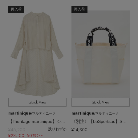
再入荷
再入荷
Stay in
the Loop
ELLE SHOP 公式アプリ
Quick View
Quick View
martinique
martinique
/マルティニーク
/マルティニーク
【l’heritage martinique】シルキーキュプラブラウス
《別注》【LeSportsac】SM REVERSIBLE PKT TOTE（Solid）
¥46,200
¥14,300
残りわずか
¥23,100 50%OFF