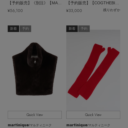
【予約販売】《別注》【MARY AL TERNA】RIKYU MICRO SUEDE
【予約販売】【COGTHEBIGSMOKE】ELLY トラウザー
¥56,100
¥33,000
残りわずか
新着
予約
新着
予約
Quick View
Quick View
martinique
martinique
/マルティニーク
/マルティニーク