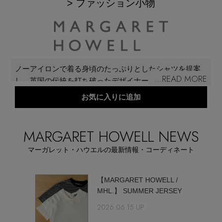
再入荷アイテム
> ファッション小物
メールマガジン登録
ランキング
最新トレンドや限定アイテム、セール情報を
ノーアイロンで着る身頃のたっぷりとしたシャツを提案
いち早くお届けします。
ブランド
...READ MORE
し、英国の伝統を打ち破ったデザイナーとして華々しく
ご登録はこちら
デビューを飾った「MARGARET HOWELL（マーガレッ
お気に入りに追加
ト・ハウエル）」。デザイナー、マーガレット・ハウエ
最旬！トレンドワード
ルのライフスタイルの信念でもあるシンプル＆ベーシッ
SUPPORT
クを基本姿勢に、着心地や機能性を追求し、性別や年齢
MARGARET HOWELL NEWS
【予約】新作ウェアをチェック
アイテム一覧
にとらわれないタイムレスでモダンなデザインを発信し
マーガレット・ハウエルの最新情報・コーディネート
続けている。
ご利用ガイド
【Tシャツ】デイリーに活躍
SALE
ET
【MARGARET HOWELL /
MHL.】 SUMMER JERSEY
カスタマーサポート
【日傘】完全遮光・軽量傘
2026.06.15 UP
CATEGORY