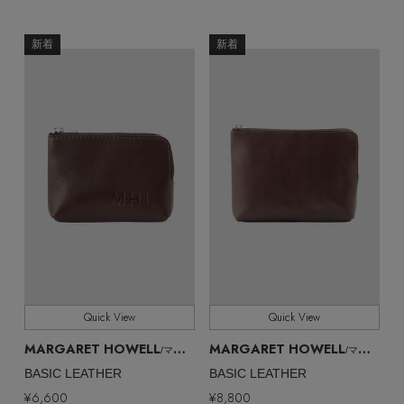
EDITOR'S CLOSET
その他(傘・ハンカチ・時計など)
新着
新着
メルマガ PICKUP
PERSONAL COLOR
エディター厳選ギフト
Quick View
Quick View
MARGARET HOWELL
MARGARET HOWELL
/マーガレット・ハウエル
/マーガレット・ハウエル
BASIC LEATHER
BASIC LEATHER
¥6,600
¥8,800