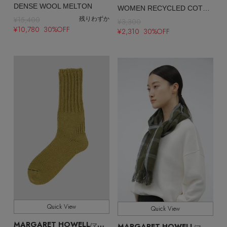
DENSE WOOL MELTON
WOMEN RECYCLED COTTON RIB SOCKS
¥15,400
残りわずか
¥3,300
¥10,780 30%OFF
¥2,310 30%OFF
Quick View
Quick View
MARGARET HOWELL
MARGARET HOWELL
/マーガレット・ハウエル