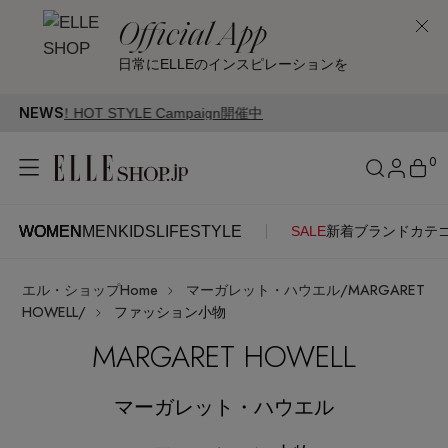
Official App
日常にELLEのインスピレーションを
NEWS
YLE Campaign開催中
0
WOMEN
MEN
KIDS
LIFESTYLE
SALE
新着
ブランド
カテ
WOMEN
MEN
KIDS
LIFESTYLE
アカウントをお持ちの方
エル・ショップHome
マーガレット・ハウエル/MARGARET
ITEMS
ログイン
HOWELL/
ファッション小物
SEE RESULTS
MARGARET HOWELL
はじめてご利用の方
新着アイテム
マーガレット・ハウエル
新規会員登録