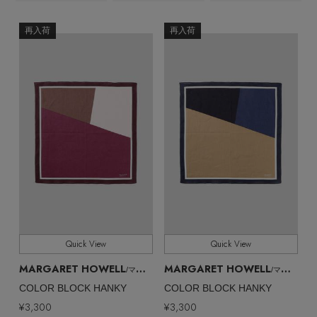
ヘアアクセサリー
ハンドバッグ
レインシューズ
ジャケット
ウェア
ファッション小物
再入荷
再入荷
CATEGORY
【ジュエリー】シルバーでクールに
インナー
バングル・ブレスレット
スマートフォンケース・タブレットケース
財布・小物
ブーツ
ニット
CONTENTS
全てのカラー
COLOR
シューズ
リング
アイウェア
ボディバッグ・ウェストポーチ
コート
全てのサイズ
SIZE
特集一覧
バッグ・小物
コサージュ・ブローチ
ベルト
クラッチバッグ
ルームウェア・パジャマ
すべて
販売状況
水着・スイムウェア
NEW IN BRAND
アンクレット
グローブ
ボストンバッグ
全ての価格
価格
チャーム
レッグウェア
BRAND NEWS
スーツケース
Quick View
Quick View
ポーチ
MARGARET HOWELL
MARGARET HOWELL
/マーガレット・ハウエル
/マーガレット・ハウエル
HOT STYLE
COLOR BLOCK HANKY
COLOR BLOCK HANKY
チャーム・ストラップ
¥3,300
¥3,300