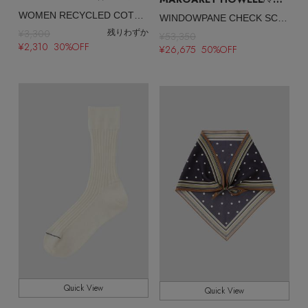
/マーガレット・ハウエル
WOMEN RECYCLED COTTON RIB SOCKS
WINDOWPANE CHECK SCARF
¥3,300
残りわずか
¥53,350
¥2,310 30%OFF
¥26,675 50%OFF
Quick View
Quick View