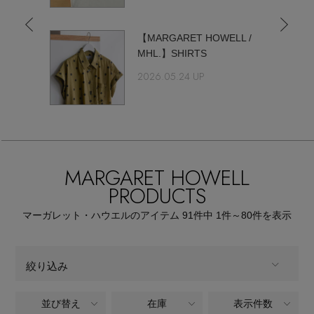
【サンダル】ビーサンの季節！
エル・ショップについて
ウェア
【MARGARET HOWELL /
【リネン】涼しい夏素材
MHL.】SHIRTS
お知らせ
シューズ
すべてのウェア
2026.05.24 UP
【CFCL】注目のPOP-UP
バッグ・財布
すべてのシューズ
よくあるご質問
ブラウス・シャツ
【レース】上品な透け感
ファッション小物
すべてのバッグ・財布
サンダル
カットソー・Tシャツ
MARGARET HOWELL
【雨の日】急な雨対策グッズ
アクセサリー
PRODUCTS
すべてのファッション小物
カゴバッグ
パンプス
ワンピース・チュニック
マーガレット・ハウエルのアイテム
91
件中 1件～80
件を表示
【限定】ここでしか買えないアイテム
ランジェリー
すべてのアクセサリー
ストール・マフラー・ケープ
ショルダーバッグ
スニーカー
パンツ
スポーツ
【ペプラム】トレンドシルエット
すべてのランジェリー
絞り込み
ピアス・イヤリング
帽子・イヤーマフ
トートバッグ
フラットシューズ
スカート
すべてのスポーツ
並び替え
在庫
表示件数
『ELLE』最新号掲載
ALL
商品タイプ
ランジェリー
ネックレス