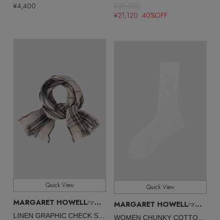
¥4,400
¥35,200
¥21,120 40%OFF
Quick View
Quick View
MARGARET HOWELL
MARGARET HOWELL
/マーガレット・ハウエル
/マーガレット・ハウエル
LINEN GRAPHIC CHECK SCARF
WOMEN CHUNKY COTTON SOCKS