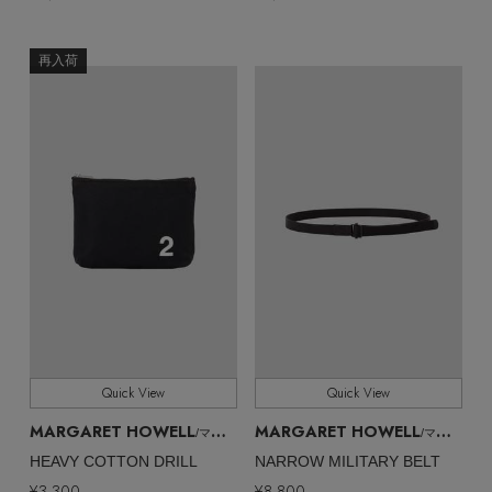
再入荷
Quick View
Quick View
【エディターズ・エッセンシャル】
MARGARET HOWELL
MARGARET HOWELL
/マーガレット・ハウエル
/マーガレット・ハウエル
ベーシックとトレンドが交差する16の名品
HEAVY COTTON DRILL
NARROW MILITARY BELT
¥3,300
¥8,800