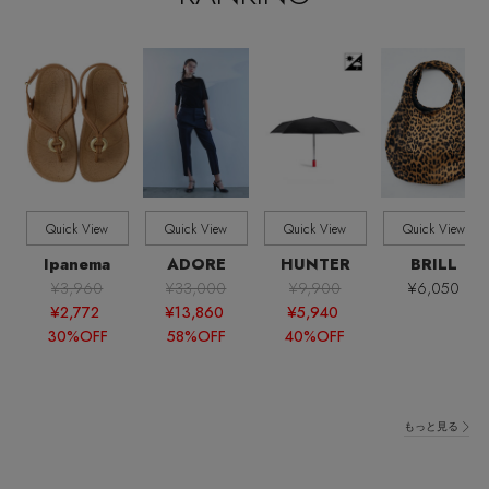
【サンダル】ビーサンの季節！
エル・ショップについて
ウェア
【リネン】涼しい夏素材
お知らせ
シューズ
すべてのウェア
【CFCL】注目のPOP-UP
バッグ・財布
すべてのシューズ
よくあるご質問
ブラウス・シャツ
【レース】上品な透け感
ファッション小物
Quick View
Quick View
Quick View
Quick View
すべてのバッグ・財布
サンダル
カットソー・Tシャツ
Ipanema
ADORE
HUNTER
BRILL
【雨の日】急な雨対策グッズ
¥3,960
¥33,000
¥9,900
¥6,050
アクセサリー
すべてのファッション小物
カゴバッグ
パンプス
¥2,772
¥13,860
¥5,940
ワンピース・チュニック
30%OFF
58%OFF
40%OFF
【限定】ここでしか買えないアイテム
ランジェリー
すべてのアクセサリー
ストール・マフラー・ケープ
ショルダーバッグ
スニーカー
パンツ
スポーツ
【ペプラム】トレンドシルエット
すべてのランジェリー
ピアス・イヤリング
帽子・イヤーマフ
もっと見る
トートバッグ
フラットシューズ
スカート
すべてのスポーツ
『ELLE』最新号掲載
ランジェリー
ネックレス