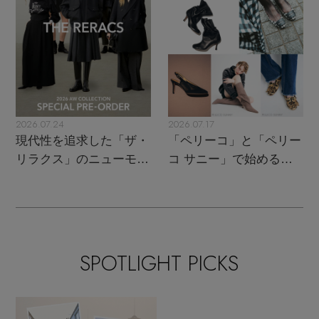
EDITOR'S CLOSET
その他(傘・ハンカチ・時計など)
メルマガ PICKUP
PERSONAL COLOR
2026.07.24
2026.07.17
現代性を追求した「ザ・
「ペリーコ」と「ペリー
リラクス」のニューモダ
コ サニー」で始める秋
エディター厳選ギフト
ンクラシック
支度
SPOTLIGHT PICKS