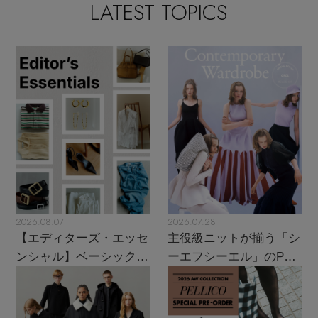
ヘアアクセサリー
LATEST TOPICS
ハンドバッグ
レインシューズ
ジャケット
ウェア
【ジュエリー】シルバーでクールに
インナー
バングル・ブレスレット
スマートフォンケース・タブレットケース
財布・小物
ブーツ
ニット
CONTENTS
シューズ
リング
アイウェア
ボディバッグ・ウェストポーチ
コート
特集一覧
バッグ・小物
コサージュ・ブローチ
ベルト
クラッチバッグ
ルームウェア・パジャマ
水着・スイムウェア
NEW IN BRAND
アンクレット
グローブ
ボストンバッグ
チャーム
レッグウェア
BRAND NEWS
2026.08.07
2026.07.28
スーツケース
【エディターズ・エッセ
主役級ニットが揃う「シ
ンシャル】ベーシックと
ーエフシーエル」のPOP
ポーチ
HOT STYLE
トレンドが交差する16の
UPがスタート
名品
チャーム・ストラップ