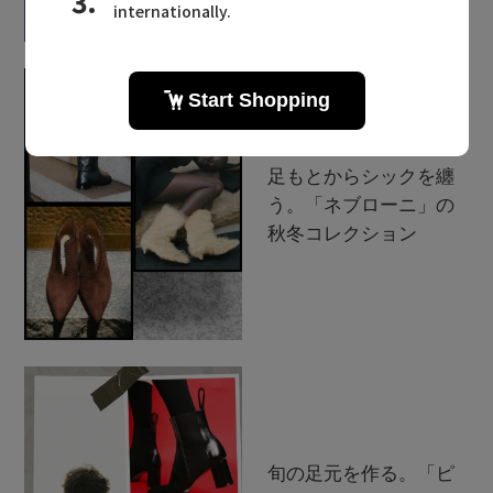
Stay in
the Loop
足もとからシックを纏
う。「ネブローニ」の
秋冬コレクション
ELLE SHOP 公式アプリ
旬の足元を作る。「ピ