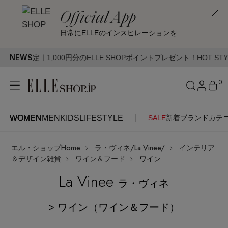
Official App
日常にELLEのインスピレーションを
NEWS
定｜1,000円分のELLE SHOPポイントプレゼント！HOT STYLE Cam
0
WOMEN
MEN
KIDS
LIFESTYLE
SALE
新着
ブランド
カテ
WOMEN
MEN
KIDS
LIFESTYLE
アカウントをお持ちの方
エル・ショップHome
ラ・ヴィネ/La Vinee/
インテリア
ITEMS
ログイン
＆デザイン雑貨
ワイン＆フード
ワイン
SEE RESULTS
La Vinee
ラ・ヴィネ
はじめてご利用の方
新着アイテム
> ワイン（ワイン＆フード）
新規会員登録