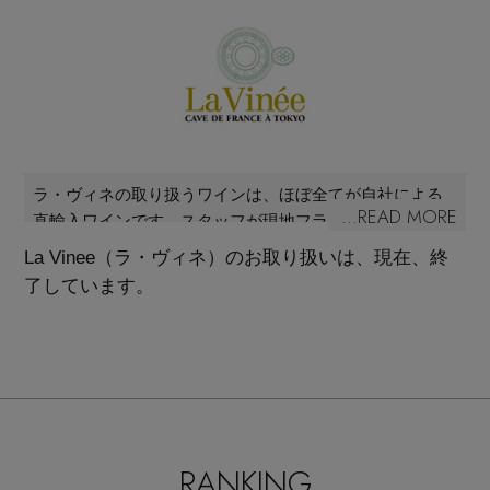
再入荷アイテム
メールマガジン登録
ランキング
最新トレンドや限定アイテム、セール情報を
いち早くお届けします。
ブランド
ご登録はこちら
ラ・ヴィネの取り扱うワインは、ほぼ全てが自社による
...READ MORE
直輸入ワインです。スタッフが現地フランスに毎年買い
最旬！トレンドワード
付けに赴き、直接生産者とコンタクトを取って輸入・販
La Vinee（ラ・ヴィネ）のお取り扱いは、現在、終
SUPPORT
売を行っています。知識、経験共に豊富なソムリエが皆
了しています。
【予約】新作ウェアをチェック
様のワイン選びのお手伝いを致します。
アイテム一覧
ご利用ガイド
【Tシャツ】デイリーに活躍
SALE
カスタマーサポート
【日傘】完全遮光・軽量傘
RANKING
CATEGORY