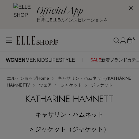
Official App
日常にELLEのインスピレーションを
0
WOMEN
MEN
KIDS
LIFESTYLE
SALE
新着
ブランド
カテ
WOMEN
MEN
KIDS
LIFESTYLE
アカウントをお持ちの方
エル・ショップHome
キャサリン・ハムネット/KATHARINE
ITEMS
ログイン
HAMNETT/
ウェア
ジャケット
ジャケット
SEE RESULTS
KATHARINE HAMNETT
はじめてご利用の方
新着アイテム
キャサリン・ハムネット
新規会員登録
再入荷アイテム
> ジャケット（ジャケット）