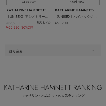
Quick View
Quick View
KATHARINE HAMNETT
KATHARINE HAMNETT
/キャサリン・ハムネット
/キャサリン・ハムネット
【UNISEX】アシメトリーポケットノースリーブジャケット
【UNISEX】ハイネックジップ UOOジャケット
¥86,900
¥53,900
残りわずか
Stay in
the Loop
¥60,830 30%OFF
ELLE SHOP 公式アプリ
絞り込み
ALL
商品タイプ
ウェア,ジャケット,ジャケット
CATEGORY
KATHARINE HAMNETT RANKING
全てのカラー
COLOR
キャサリン・ハムネットの人気ランキング
全てのサイズ
SIZE