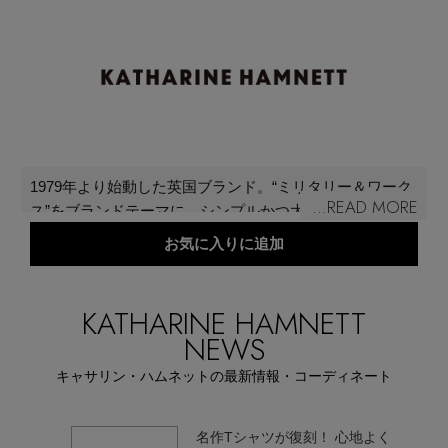
メールマガジン登録
ランキング
最新トレンドや限定アイテム、セール情報を
いち早くお届けします。
ブランド
ご登録はこちら
最旬！トレンドワード
1979年より始動した英国ブランド。“ミリタリー＆ワーク
...READ MORE
SUPPORT
ス”をブランドテーマに、シンプルかつ大胆で力強い思い
【雨の日】急な雨対策グッズ
を表現した“CHOOSE LIFE”をはじめ、独自のスローガン
アイテム一覧
お気に入りに追加
をあしらったアイテムで時代をつくり上げ、一世を風靡
ご利用ガイド
してきた。その意志を継ぎ、2022年春夏シーズンより本
【Tシャツ】デイリーに活躍
国と日本の協業プロジェクトをスタート。本国から提供
KATHARINE HAMNETT
SALE
された80～90年代の名作アーカイブをもとに、世界中で
NEWS
カスタマーサポート
【サンダル】ビーサンの季節！
厳選した環境配慮素材を日本の技術で復刻する、ジャパ
キャサリン・ハムネットの最新情報・コーディネート
ンメイドのコレクションを展開している。
CATEGORY
【ワンピース】猛暑日はこれ！
エル・ショップについて
名作Tシャツが復刻！ 心地よく