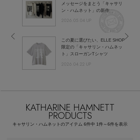
ウェア
コラボレ
メッセージをまとう「キャサリ
【リネン】涼しい夏素材
ン・ハムネット」の新作
お知らせ
シューズ
2026.05.04 UP
すべてのウェア
【CFCL】注目のPOP-UP
バッグ・財布
すべてのシューズ
よくあるご質問
ブラウス・シャツ
この夏に選びたい、ELLE SHOP
ト」が
限定の「キャサリン・ハムネッ
【レース】上品な透け感
オープ
ファッション小物
ト」スローガンTシャツ
すべてのバッグ・財布
サンダル
カットソー・Tシャツ
2026.04.22 UP
【限定】ここでしか買えないアイテム
アクセサリー
すべてのファッション小物
カゴバッグ
パンプス
ワンピース・チュニック
【ペプラム】トレンドシルエット
ランジェリー
すべてのアクセサリー
ストール・マフラー・ケープ
ショルダーバッグ
スニーカー
パンツ
KATHARINE HAMNETT
スポーツ
『ELLE』最新号掲載
すべてのランジェリー
ピアス・イヤリング
帽子・イヤーマフ
PRODUCTS
トートバッグ
フラットシューズ
スカート
すべてのスポーツ
【ジュエリー】シルバーでクールに
キャサリン・ハムネットのアイテム
6
件中 1件～6
件を表示
ランジェリー
ネックレス
ヘアアクセサリー
ハンドバッグ
レインシューズ
ジャケット