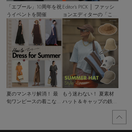
「エブール」10周年を祝
Editor’s PICK │ ファッシ
うイベントを開催
ョンエディターの「これ
買い！」リスト
夏のマンネリ解消！ 最
もう迷わない！ 夏素材
旬ワンピースの着こなし
ハット＆キャップの鉄板
サンプル
着こなし4スタイル