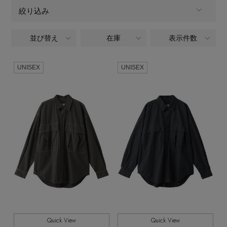
ウェア
インナー
バングル・ブレスレット
絞り込み
スマートフォンケース・タブレットケース
財布・小物
ブーツ
ニット
CONTENTS
シューズ
並び替え
在庫
表示件数
ALL
商品タイプ
リング
アイウェア
ボディバッグ・ウェストポーチ
コート
特集一覧
バッグ・小物
ウェア,ジャケット,ジャケット
UNISEX
UNISEX
CATEGORY
コサージュ・ブローチ
ベルト
クラッチバッグ
ルームウェア・パジャマ
水着・スイムウェア
全てのカラー
COLOR
NEW IN BRAND
アンクレット
グローブ
ボストンバッグ
全てのサイズ
SIZE
チャーム
レッグウェア
BRAND NEWS
スーツケース
すべて
販売状況
ポーチ
HOT STYLE
全ての価格
価格
チャーム・ストラップ
EDITOR'S CLOSET
Quick View
Quick View