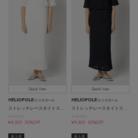
ヘアアクセサリー
ハンドバッグ
レインシューズ
ジャケット
ウェア
全てのカラー
COLOR
【ジュエリー】シルバーでクールに
インナー
バングル・ブレスレット
スマートフォンケース・タブレットケース
財布・小物
ブーツ
ニット
CONTENTS
全てのパターン
PATTERN
シューズ
リング
アイウェア
ボディバッグ・ウェストポーチ
コート
全てのサイズ
SIZE
特集一覧
バッグ・小物
コサージュ・ブローチ
ベルト
クラッチバッグ
ルームウェア・パジャマ
全てのシューズサイズ
SHOES SIZE
水着・スイムウェア
NEW IN BRAND
アンクレット
グローブ
ボストンバッグ
すべて
販売状況
Quick View
Quick View
チャーム
レッグウェア
BRAND NEWS
スーツケース
HELIOPOLE
HELIOPOLE
/エリオポール
/エリオポール
全ての価格
価格
ストレッチレースタイトスカート
ストレッチレースタイトスカート
ポーチ
¥18,700
¥18,700
HOT STYLE
¥9,350 50%OFF
¥9,350 50%OFF
チャーム・ストラップ
再入荷
再入荷