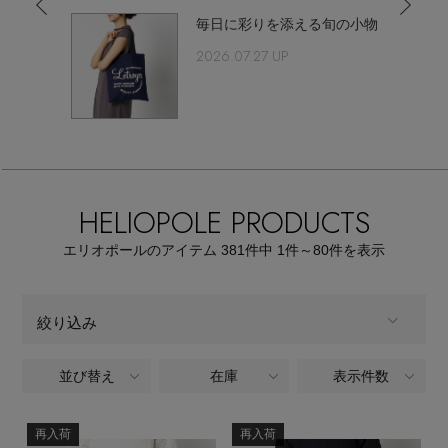
【サンダル】ビーサンの季節！
エル・ショップについて
毎日に彩りを添える旬の小物
ウェア
2026.07.27 UP
【リネン】涼しい夏素材
お知らせ
シューズ
すべてのウェア
【CFCL】注目のPOP-UP
バッグ・財布
すべてのシューズ
よくあるご質問
ブラウス・シャツ
【レース】上品な透け感
ファッション小物
HELIOPOLE PRODUCTS
すべてのバッグ・財布
サンダル
カットソー・Tシャツ
【雨の日】急な雨対策グッズ
エリオポールのアイテム
381
件中 1件～80
件を表示
アクセサリー
すべてのファッション小物
カゴバッグ
パンプス
ワンピース・チュニック
【限定】ここでしか買えないアイテム
ランジェリー
すべてのアクセサリー
絞り込み
ストール・マフラー・ケープ
ショルダーバッグ
スニーカー
パンツ
スポーツ
【ペプラム】トレンドシルエット
すべてのランジェリー
並び替え
在庫
表示件数
ALL
商品タイプ
ピアス・イヤリング
帽子・イヤーマフ
トートバッグ
フラットシューズ
スカート
すべてのスポーツ
『ELLE』最新号掲載
全てのカテゴリ
再入荷
再入荷
ランジェリー
CATEGORY
ネックレス