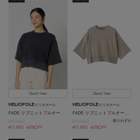
EDITOR'S CLOSET
その他(傘・ハンカチ・時計など)
メルマガ PICKUP
PERSONAL COLOR
エディター厳選ギフト
Quick View
Quick View
HELIOPOLE
HELIOPOLE
/エリオポール
/エリオポール
FADE リブニットプルオーバー
FADE リブニットプルオーバー
¥19,800
¥19,800
残りわずか
¥11,880 40%OFF
¥11,880 40%OFF