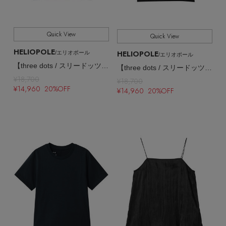
Quick View
Quick View
HELIOPOLE
HELIOPOLE
/エリオポール
/エリオポール
【three dots / スリードッツ】Powdery cotton boy’s alex
【three dots / スリードッツ】Powdery cotton boy’s alex
¥18,700
¥18,700
¥14,960 20%OFF
¥14,960 20%OFF