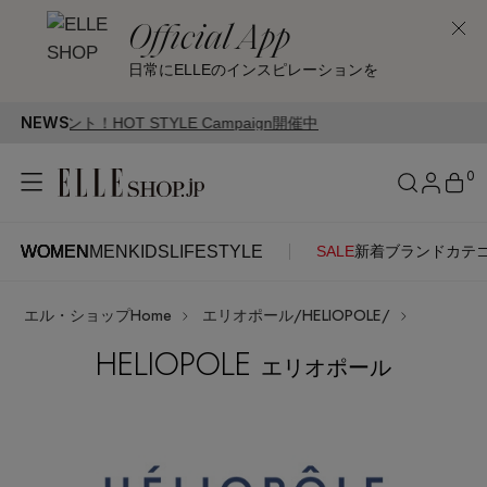
Official App
日常にELLEのインスピレーションを
NEWS
LE Campaign開催中
0
WOMEN
MEN
KIDS
LIFESTYLE
SALE
新着
ブランド
カテ
WOMEN
MEN
KIDS
LIFESTYLE
アカウントをお持ちの方
エル・ショップHome
エリオポール/HELIOPOLE/
ITEMS
ログイン
SEE RESULTS
HELIOPOLE
エリオポール
はじめてご利用の方
新着アイテム
新規会員登録