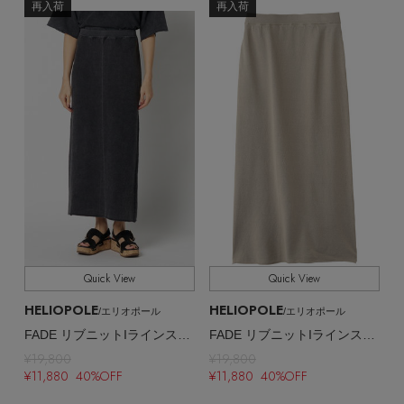
再入荷
再入荷
Quick View
Quick View
HELIOPOLE
HELIOPOLE
/エリオポール
/エリオポール
FADE リブニットIラインスカート
FADE リブニットIラインスカート
【エディターズ・エッセンシャル】
¥19,800
¥19,800
ベーシックとトレンドが交差する16の名品
¥11,880 40%OFF
¥11,880 40%OFF