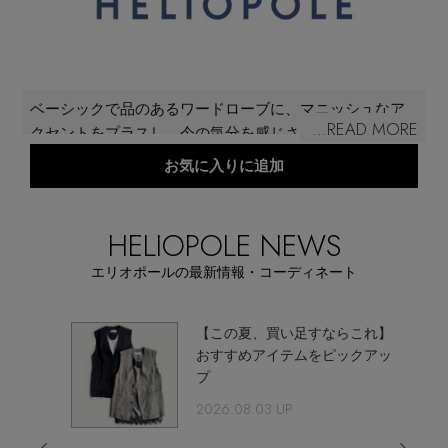
再入荷アイテム
メールマガジン登録
ランキング
ベーシックで品のあるワードローブに、マニッシュなア
最新トレンドや限定アイテム、セール情報を
...READ MORE
クセントをプラスし、今の気分を感じさせるヨーロッパ
いち早くお届けします。
ブランド
中心のセレクトアイテムを展開。“新しい上質、新しいベ
お気に入りに追加
ご登録はこちら
ーシック”をキーワードに、モダンでニュートラル、ラフ
だけど品のあるコーディネートを提案している。 素材や
最旬！トレンドワード
シルエットにこだわった、上品で洗練されたデイリーウ
HELIOPOLE NEWS
SUPPORT
ェアが揃う。
【予約】新作ウェアをチェック
エリオポールの最新情報・コーディネート
アイテム一覧
ご利用ガイド
【Tシャツ】デイリーに活躍
を
【この夏、買い足すならこれ】
SALE
おすすめアイテムをピックアッ
プ
カスタマーサポート
【日傘】完全遮光・軽量傘
2026.08.03 UP
CATEGORY