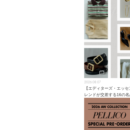
スーツケース
レッグウェア
チャーム
ポーチ
チャーム・ストラップ
その他(傘・ハンカチ・時計など)
2026.08.07
【エディターズ・エッセ
レンドが交差する16の名