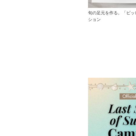
旬の足元を作る。「ピッ
0-9
A
B
C
ション
S
T
U
V