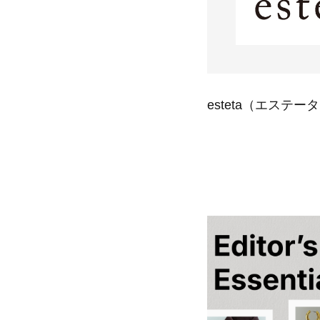
情報をいち早くお届けします。
【日傘】完全遮光・軽量傘
ご登録はこちら
CATEGORY
【サンダル】ビーサンの季節！
ウェア
【リネン】涼しい夏素材
シューズ
【CFCL】注目のPOP-UP
すべてのウェア
【レース】上品な透け感
esteta（エス
バッグ・財布
ブラウス・シャツ
すべてのシューズ
【雨の日】急な雨対策グッズ
カットソー・Tシャツ
ファッション小物
サンダル
すべてのバッグ・財布
【限定】ここでしか買えないアイテム
ワンピース・チュニック
パンプス
アクセサリー
カゴバッグ
すべてのファッション小物
【ペプラム】トレンドシルエット
パンツ
スニーカー
ショルダーバッグ
ランジェリー
ストール・マフラー・ケープ
すべてのアクセサリー
『ELLE』最新号掲載
スカート
フラットシューズ
トートバッグ
帽子・イヤーマフ
スポーツ
ピアス・イヤリング
すべてのランジェリー
【ジュエリー】シルバーでクールに
ジャケット
レインシューズ
ハンドバッグ
ヘアアクセサリー
ネックレス
ランジェリー
すべてのスポーツ
ニット
ブーツ
財布・小物
スマートフォンケース・タブレットケース
バングル・ブレスレット
インナー
ウェア
コート
ボディバッグ・ウェストポーチ
アイウェア
リング
シューズ
ルームウェア・パジャマ
クラッチバッグ
ベルト
コサージュ・ブローチ
バッグ・小物
ボストンバッグ
グローブ
アンクレット
水着・スイムウェア