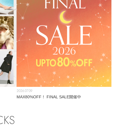
2026.07.09
！
MAX80%OFF！ FINAL SALE開催中
CKS