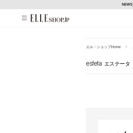
NEWS
アカウントをお持ちの方
WOMEN
MEN
KIDS
LIFESTYLE
エル・ショップHome
ログイン
esteta
ITEMS
エステータ
新着アイテム
はじめてご利用の方
再入荷アイテム
新規会員登録
ランキング
ブランド
最旬！トレンドワード
メールマガジン登録
アイテム一覧
【予約】新作ウェアをチェック
最新トレンドや限定アイテム、セール
SALE
【Tシャツ】デイリーに活躍