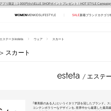
アプリ限定｜1,000円分のELLE SHOPポイントプレゼント！HOT STYLE Campai
WOMEN
MEN
KIDS
LIFESTYLE
SALE
新着
ブランド
カテゴリ
CONTENTS
SUPPORT
エステータ/esteta
ウェア
スカート
ご利用ガイド
> スカート
特集一覧
カスタマーサポート
NEW IN BRAND
エル・ショップについて
BRAND NEWS
esteta
お知らせ
/ エステ
HOT STYLE
よくあるご質問
EDITOR'S CLOSET
メルマガ PICKUP
PERSONAL COLOR
｢審美眼のある人｣というイタリア語を冠したブランド。ス
コンテンポラリーなデザインを､世界中から厳選した最高
エディター厳選ギフト