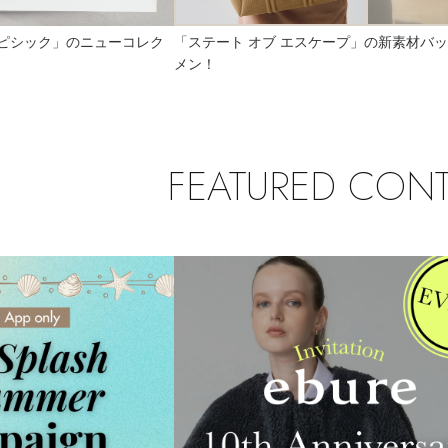
ピシック」のニューコレク
「ステート オブ エスケープ」の新素材バ
D
E
F
G
H
I
J
K
L
M
メン！
W
X
Y
Z
FEATURED CON