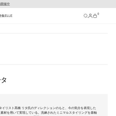
gn開催中
0
特集
ELLE
SEE RESULTS
ータ
タイリスト髙橋 リタ氏のディレクションのもと、今の気分を表現した
級素材を用いて実現している。洗練されたミニマルスタイリングを基軸