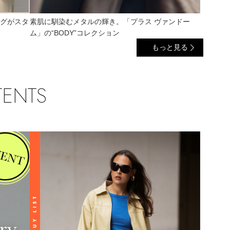
ッグがスタ
素肌に馴染むメタルの輝き。「プラス ヴァンドー
N
O
P
Q
R
ム」の“BODY”コレクション
もっと見る
TENTS