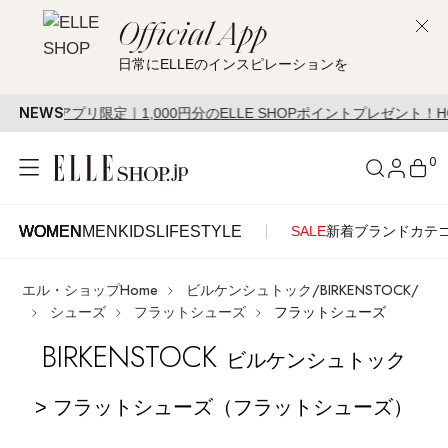
Official App
日常にELLEのインスピレーションを
NEWS
アプリ限定｜1,000円分のELLE SHOPポイントプレゼント！HOT STYLE 
0
WOMEN
MEN
KIDS
LIFESTYLE
SALE
新着
ブランド
カテ
WOMEN
MEN
KIDS
LIFESTYLE
アカウントをお持ちの方
エル・ショップHome
ビルケンシュトック/BIRKENSTOCK/
ITEMS
ログイン
シューズ
フラットシューズ
フラットシューズ
SEE RESULTS
BIRKENSTOCK
ビルケンシュトック
はじめてご利用の方
新着アイテム
> フラットシューズ（フラットシューズ）
新規会員登録