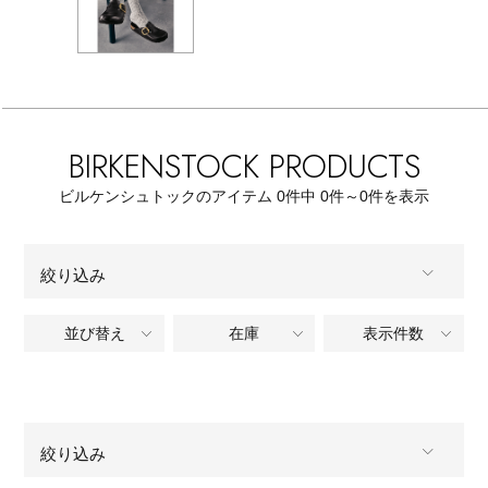
【サンダル】ビーサンの季節！
エル・ショップについて
ウェア
【リネン】涼しい夏素材
お知らせ
シューズ
すべてのウェア
【CFCL】注目のPOP-UP
BIRKENSTOCK PRODUCTS
バッグ・財布
すべてのシューズ
よくあるご質問
ブラウス・シャツ
ビルケンシュトックのアイテム
0
件中 0件～0
件を表示
【レース】上品な透け感
ファッション小物
すべてのバッグ・財布
サンダル
カットソー・Tシャツ
【雨の日】急な雨対策グッズ
絞り込み
アクセサリー
すべてのファッション小物
カゴバッグ
パンプス
ワンピース・チュニック
並び替え
在庫
表示件数
ALL
商品タイプ
【限定】ここでしか買えないアイテム
ランジェリー
すべてのアクセサリー
ストール・マフラー・ケープ
ショルダーバッグ
スニーカー
パンツ
全てのカテゴリ
CATEGORY
スポーツ
【ペプラム】トレンドシルエット
すべてのランジェリー
ピアス・イヤリング
帽子・イヤーマフ
トートバッグ
フラットシューズ
スカート
絞り込み
すべて
販売状況
すべてのスポーツ
『ELLE』最新号掲載
ランジェリー
ネックレス