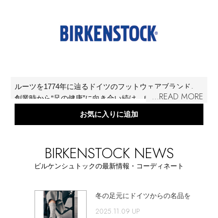
再入荷アイテム
メールマガジン登録
ランキング
最新トレンドや限定アイテム、セール情報を
いち早くお届けします。
ブランド
ご登録はこちら
ルーツを1774年に辿るドイツのフットウェアブランド。
...READ MORE
創業時から“足の健康”に向き合い続け、自然な歩行を促す
最旬！トレンドワード
サンダルやインソール、シューズは世界中で愛されてい
お気に入りに追加
SUPPORT
る。上質な素材と地球に優しい天然のコルクを使用した
【予約】新作ウェアをチェック
商品は、履けば履くほど自分の足になじみ、唯一の一足
アイテム一覧
へと育むことができる。
BIRKENSTOCK NEWS
ご利用ガイド
【Tシャツ】デイリーに活躍
ビルケンシュトックの最新情報・コーディネート
SALE
カスタマーサポート
【日傘】完全遮光・軽量傘
冬の足元にドイツからの名品を
CATEGORY
2025.11.09 UP