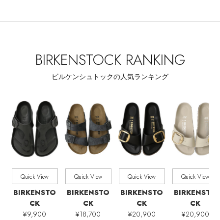
ヘアアクセサリー
ハンドバッグ
レインシューズ
ジャケット
ALL
商品タイプ
全ての価格
価格
ウェア
【ジュエリー】シルバーでクールに
インナー
バングル・ブレスレット
スマートフォンケース・タブレットケース
財布・小物
ブーツ
全てのカテゴリ
CATEGORY
ニット
CONTENTS
シューズ
BIRKENSTOCK RANKING
リング
アイウェア
ボディバッグ・ウェストポーチ
すべて
販売状況
コート
ビルケンシュトックの人気ランキング
特集一覧
バッグ・小物
コサージュ・ブローチ
ベルト
クラッチバッグ
全ての価格
価格
ルームウェア・パジャマ
水着・スイムウェア
NEW IN BRAND
アンクレット
グローブ
ボストンバッグ
チャーム
レッグウェア
BRAND NEWS
スーツケース
Quick View
Quick View
Quick View
Quick View
ポーチ
HOT STYLE
BIRKENSTO
BIRKENSTO
BIRKENSTO
BIRKENSTO
CK
CK
CK
CK
チャーム・ストラップ
¥9,900
¥18,700
¥20,900
¥20,900