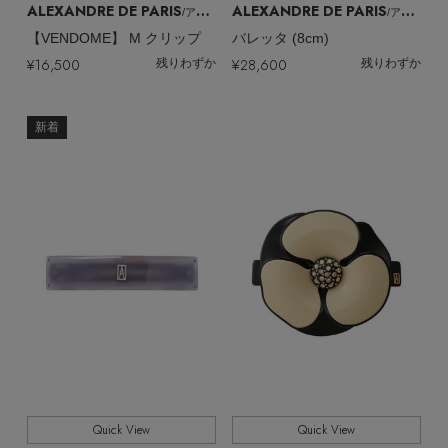
ALEXANDRE DE PARIS
ALEXANDRE DE PARIS
EDITOR'S CLOSET
/アレクサンドル ドゥ パリ
/アレクサンドル ドゥ パリ
【VENDOME】 M クリップ
バレッタ (8cm)
その他(傘・ハンカチ・時計など)
¥16,500
¥28,600
残りわずか
残りわずか
メルマガ PICKUP
新着
PERSONAL COLOR
エディター厳選ギフト
Quick View
Quick View