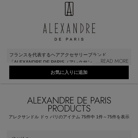
再入荷アイテム
メールマガジン登録
ランキング
最新トレンドや限定アイテム、セール情報を
いち早くお届けします。
ブランド
ご登録はこちら
フランスを代表するヘアアクセサリーブランド
...READ MORE
「ALEXANDRE DE PARIS（アレクサンドルドゥパ
最旬！トレンドワード
リ）」。創業者のルイ・アレクサンドル・レモンは1957
お気に入りに追加
SUPPORT
年にパリのサントノーレ通りに自身のサロンをオープ
【予約】新作ウェアをチェック
ン。60年代には数々のロイヤルファミリーや銀幕を彩る
アイテム一覧
大女優やセレブリティのヘアを手がけ、同時に顧客にあ
ALEXANDRE DE PARIS
ご利用ガイド
わせたラグジュアリーなヘアアクセサリーを生み出すこ
【Tシャツ】デイリーに活躍
PRODUCTS
とでその名を馳せた。その後、細やかな技で仕上げた、
SALE
革新的なヘアアクセサリーが誕生。華やかでありながら
アレクサンドル ドゥ パリのアイテム
75
件中 1件～75
件を表示
カスタマーサポート
【日傘】完全遮光・軽量傘
も軽くて使いやすいアイテムは、瞬く間に世界中に広が
り、ラグジュアリーなヘアアクセサリーの代名詞として
CATEGORY
の地位を確立した。