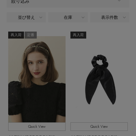
絞り込み
【サンダル】ビーサンの季節！
エル・ショップについて
ウェア
並び替え
在庫
表示件数
ALL
商品タイプ
【リネン】涼しい夏素材
お知らせ
シューズ
すべてのウェア
全てのカテゴリ
再入荷
定番
再入荷
CATEGORY
【CFCL】注目のPOP-UP
バッグ・財布
すべてのシューズ
よくあるご質問
ブラウス・シャツ
全てのカラー
COLOR
【レース】上品な透け感
ファッション小物
すべてのバッグ・財布
サンダル
カットソー・Tシャツ
全てのサイズ
SIZE
【雨の日】急な雨対策グッズ
アクセサリー
すべてのファッション小物
カゴバッグ
パンプス
すべて
ワンピース・チュニック
販売状況
【限定】ここでしか買えないアイテム
ランジェリー
すべてのアクセサリー
ストール・マフラー・ケープ
ショルダーバッグ
スニーカー
全ての価格
価格
パンツ
スポーツ
【ペプラム】トレンドシルエット
すべてのランジェリー
ピアス・イヤリング
帽子・イヤーマフ
トートバッグ
フラットシューズ
スカート
Quick View
Quick View
すべてのスポーツ
『ELLE』最新号掲載
ランジェリー
ネックレス