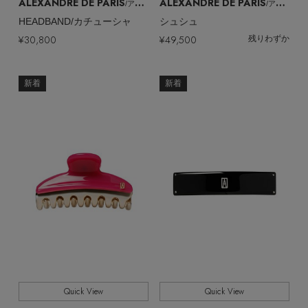
ヘアアクセサリー
ALEXANDRE DE PARIS
ALEXANDRE DE PARIS
/アレクサンドル ドゥ パリ
/アレクサンドル ドゥ パリ
ハンドバッグ
レインシューズ
ジャケット
HEADBAND/カチューシャ
シュシュ
ウェア
【ジュエリー】シルバーでクールに
インナー
バングル・ブレスレット
¥30,800
¥49,500
残りわずか
スマートフォンケース・タブレットケース
財布・小物
ブーツ
ニット
CONTENTS
シューズ
リング
新着
新着
アイウェア
ボディバッグ・ウェストポーチ
コート
特集一覧
バッグ・小物
コサージュ・ブローチ
ベルト
クラッチバッグ
ルームウェア・パジャマ
水着・スイムウェア
NEW IN BRAND
アンクレット
グローブ
ボストンバッグ
チャーム
レッグウェア
BRAND NEWS
スーツケース
ポーチ
HOT STYLE
Quick View
Quick View
チャーム・ストラップ