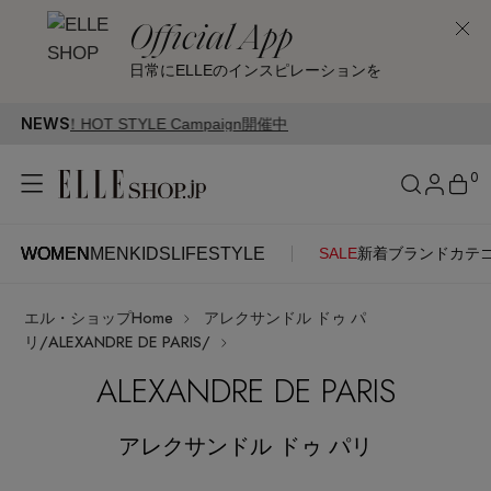
Official App
日常にELLEのインスピレーションを
NEWS
E Campaign開催中
0
WOMEN
MEN
KIDS
LIFESTYLE
SALE
新着
ブランド
カテ
WOMEN
MEN
KIDS
LIFESTYLE
アカウントをお持ちの方
エル・ショップHome
アレクサンドル ドゥ パ
ITEMS
ログイン
リ/ALEXANDRE DE PARIS/
SEE RESULTS
ALEXANDRE DE PARIS
はじめてご利用の方
新着アイテム
アレクサンドル ドゥ パリ
新規会員登録