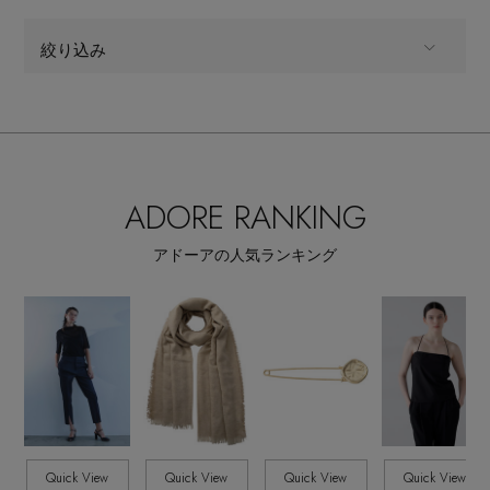
その他(傘・ハンカチ・時計など)
メルマガ PICKUP
絞り込み
ALL
商品タイプ
PERSONAL COLOR
バッグ・財布,スーツケース
CATEGORY
ADORE RANKING
エディター厳選ギフト
全てのカラー
COLOR
アドーアの人気ランキング
すべて
販売状況
全ての価格
価格
Quick View
Quick View
Quick View
Quick View