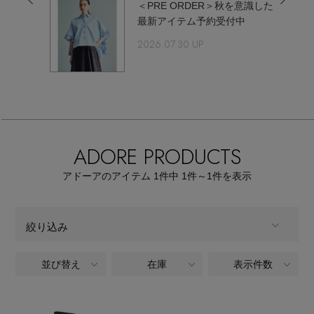
ウェア
＜PRE ORDER＞秋を意識した
【リネン】涼しい夏素材
ルック
最新アイテム予約受付中
お知らせ
2026.07.30 UP
シューズ
すべてのウェア
【CFCL】注目のPOP-UP
バッグ・財布
すべてのシューズ
よくあるご質問
ブラウス・シャツ
【レース】上品な透け感
ファッション小物
すべてのバッグ・財布
サンダル
カットソー・Tシャツ
ADORE PRODUCTS
【限定】ここでしか買えないアイテム
アクセサリー
すべてのファッション小物
カゴバッグ
パンプス
ワンピース・チュニック
アドーアのアイテム
1
件中 1件～1
件を表示
【ペプラム】トレンドシルエット
ランジェリー
すべてのアクセサリー
ストール・マフラー・ケープ
ショルダーバッグ
スニーカー
パンツ
絞り込み
スポーツ
『ELLE』最新号掲載
すべてのランジェリー
ピアス・イヤリング
帽子・イヤーマフ
トートバッグ
フラットシューズ
スカート
並び替え
在庫
表示件数
ALL
商品タイプ
すべてのスポーツ
【ジュエリー】シルバーでクールに
ランジェリー
ネックレス
ヘアアクセサリー
ハンドバッグ
レインシューズ
ジャケット
バッグ・財布,スーツケース
CATEGORY