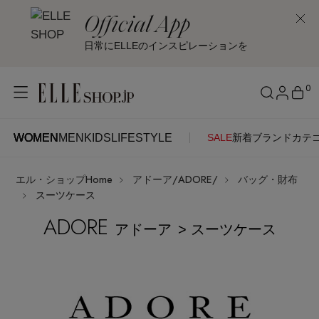
Official App
日常にELLEのインスピレーションを
0
WOMEN
MEN
KIDS
LIFESTYLE
SALE
新着
ブランド
カテ
WOMEN
MEN
KIDS
LIFESTYLE
アカウントをお持ちの方
エル・ショップHome
アドーア/ADORE/
バッグ・財布
ITEMS
ログイン
スーツケース
SEE RESULTS
ADORE
アドーア
> スーツケース
はじめてご利用の方
新着アイテム
新規会員登録
再入荷アイテム