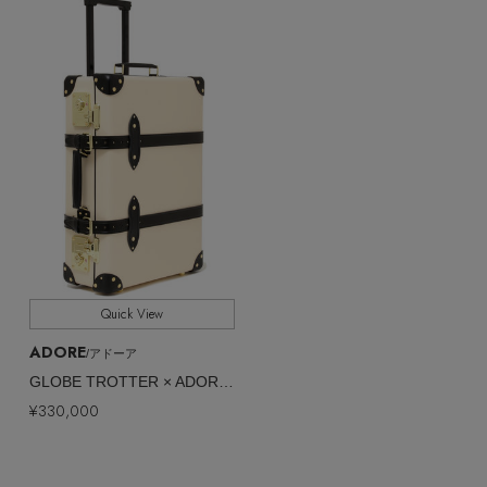
ウェア
インナー
バングル・ブレスレット
スマートフォンケース・タブレットケース
財布・小物
ブーツ
全てのカラー
COLOR
ニット
CONTENTS
シューズ
リング
アイウェア
ボディバッグ・ウェストポーチ
すべて
販売状況
コート
特集一覧
バッグ・小物
コサージュ・ブローチ
ベルト
クラッチバッグ
全ての価格
価格
ルームウェア・パジャマ
水着・スイムウェア
NEW IN BRAND
アンクレット
グローブ
ボストンバッグ
チャーム
レッグウェア
BRAND NEWS
スーツケース
Quick View
ADORE
/アドーア
ポーチ
HOT STYLE
GLOBE TROTTER × ADORE キャリーオン
¥330,000
チャーム・ストラップ
EDITOR'S CLOSET