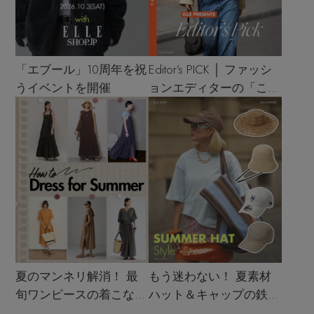
「エブール」10周年を祝
Editor’s PICK │ ファッシ
うイベントを開催
ョンエディターの「これ
買い！」リスト
夏のマンネリ解消！ 最
もう迷わない！ 夏素材
旬ワンピースの着こなし
ハット＆キャップの鉄板
サンプル
着こなし4スタイル