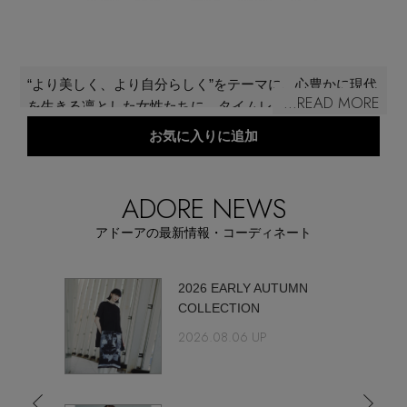
メールマガジン登録
ランキング
最新トレンドや限定アイテム、セール情報を
“より美しく、より自分らしく”をテーマに、心豊かに現代
いち早くお届けします。
...READ MORE
ブランド
を生きる凛とした女性たちに、タイムレスで上質なエレ
ご登録はこちら
ガンスを提案し続けている。
お気に入りに追加
最旬！トレンドワード
SUPPORT
ADORE NEWS
【雨の日】急な雨対策グッズ
アイテム一覧
アドーアの最新情報・コーディネート
ご利用ガイド
【Tシャツ】デイリーに活躍
SALE
この春欠
2026 EARLY AUTUMN
COLLECTION
カスタマーサポート
【サンダル】ビーサンの季節！
2026.08.06 UP
CATEGORY
【ワンピース】猛暑日はこれ！
エル・ショップについて