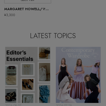
Quick View
ウェア
【リネン】涼しい夏素材
MARGARET HOWELL/マーガレット・ハウエル
お知らせ
¥3,300
シューズ
すべてのウェア
【CFCL】注目のPOP-UP
バッグ・財布
すべてのシューズ
よくあるご質問
ブラウス・シャツ
LATEST TOPICS
【レース】上品な透け感
ファッション小物
すべてのバッグ・財布
サンダル
カットソー・Tシャツ
【雨の日】急な雨対策グッズ
アクセサリー
すべてのファッション小物
カゴバッグ
パンプス
ワンピース・チュニック
【限定】ここでしか買えないアイテム
ランジェリー
すべてのアクセサリー
ストール・マフラー・ケープ
ショルダーバッグ
スニーカー
パンツ
スポーツ
【ペプラム】トレンドシルエット
すべてのランジェリー
ピアス・イヤリング
帽子・イヤーマフ
トートバッグ
フラットシューズ
スカート
すべてのスポーツ
『ELLE』最新号掲載
ランジェリー
ネックレス
ヘアアクセサリー
ハンドバッグ
レインシューズ
ジャケット
2026.08.07
2026.07.28