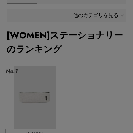
メールマガジン登録
ランキング
他のカテゴリを見る
最新トレンドや限定アイテム、セール情報を
いち早くお届けします。
[WOMEN]ステーショナリー
ブランド
ご登録はこちら
のランキング
最旬！トレンドワード
SUPPORT
【予約】新作ウェアをチェック
No.1
アイテム一覧
ご利用ガイド
【Tシャツ】デイリーに活躍
SALE
カスタマーサポート
【日傘】完全遮光・軽量傘
CATEGORY
【サンダル】ビーサンの季節！
エル・ショップについて