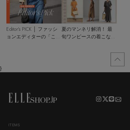
Editor’s PICK │ ファッシ
夏のマンネリ解消！ 最
ョンエディターの「これ
旬ワンピースの着こなし
買い！」リスト
サンプル
}
ITEMS