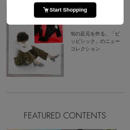
Stay in
the Loop
旬の足元を作る。「ピ
ッピシック」のニュー
コレクション
ELLE SHOP 公式アプリ
FEATURED CONTENTS