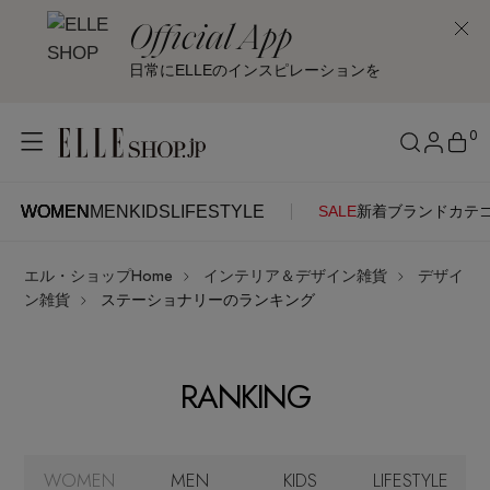
Official App
日常にELLEのインスピレーションを
0
WOMEN
MEN
KIDS
LIFESTYLE
SALE
新着
ブランド
カテ
WOMEN
MEN
KIDS
LIFESTYLE
アカウントをお持ちの方
エル・ショップHome
インテリア＆デザイン雑貨
デザイ
ITEMS
ログイン
ン雑貨
ステーショナリーのランキング
SEE RESULTS
はじめてご利用の方
新着アイテム
RANKING
新規会員登録
再入荷アイテム
WOMEN
MEN
KIDS
LIFESTYLE