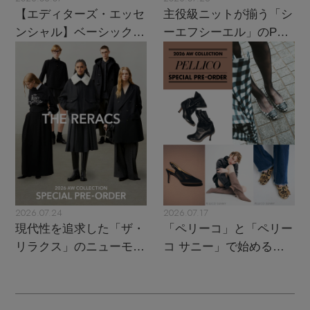
ウェア
【ジュエリー】シルバーでクールに
インナー
バングル・ブレスレット
【エディターズ・エッセ
主役級ニットが揃う「シ
スマートフォンケース・タブレットケース
財布・小物
ブーツ
ンシャル】ベーシックと
ーエフシーエル」のPOP
ニット
CONTENTS
シューズ
トレンドが交差する16の
UPがスタート
リング
アイウェア
ボディバッグ・ウェストポーチ
名品
コート
特集一覧
バッグ・小物
コサージュ・ブローチ
ベルト
クラッチバッグ
ルームウェア・パジャマ
水着・スイムウェア
NEW IN BRAND
アンクレット
グローブ
ボストンバッグ
チャーム
レッグウェア
BRAND NEWS
スーツケース
2026.07.24
2026.07.17
現代性を追求した「ザ・
「ペリーコ」と「ペリー
ポーチ
HOT STYLE
リラクス」のニューモダ
コ サニー」で始める秋
ンクラシック
支度
チャーム・ストラップ
EDITOR'S CLOSET