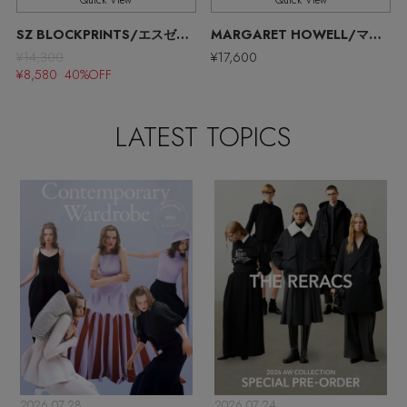
Quick View
Quick View
ウェア
【リネン】涼しい夏素材
SZ BLOCKPRINTS/エスゼット ブロックプリント
MARGARET HOWELL/マーガレット・ハウエル
お知らせ
¥14,300
¥17,600
シューズ
すべてのウェア
¥8,580 40%OFF
【CFCL】注目のPOP-UP
バッグ・財布
すべてのシューズ
よくあるご質問
ブラウス・シャツ
LATEST TOPICS
【レース】上品な透け感
ファッション小物
すべてのバッグ・財布
サンダル
カットソー・Tシャツ
【限定】ここでしか買えないアイテム
アクセサリー
すべてのファッション小物
カゴバッグ
パンプス
ワンピース・チュニック
【ペプラム】トレンドシルエット
ランジェリー
すべてのアクセサリー
ストール・マフラー・ケープ
ショルダーバッグ
スニーカー
パンツ
スポーツ
『ELLE』最新号掲載
すべてのランジェリー
ピアス・イヤリング
帽子・イヤーマフ
トートバッグ
フラットシューズ
スカート
すべてのスポーツ
【ジュエリー】シルバーでクールに
ランジェリー
ネックレス
ヘアアクセサリー
ハンドバッグ
レインシューズ
ジャケット
2026.07.28
2026.07.24