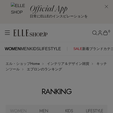
Official App
日常にELLEのインスピレーションを
0
WOMEN
MEN
KIDS
LIFESTYLE
SALE
新着
ブランド
カテ
WOMEN
MEN
KIDS
LIFESTYLE
アカウントをお持ちの方
エル・ショップHome
インテリア＆デザイン雑貨
キッチ
ITEMS
ログイン
ンツール
エプロンのランキング
SEE RESULTS
はじめてご利用の方
新着アイテム
RANKING
新規会員登録
再入荷アイテム
WOMEN
MEN
KIDS
LIFESTYLE