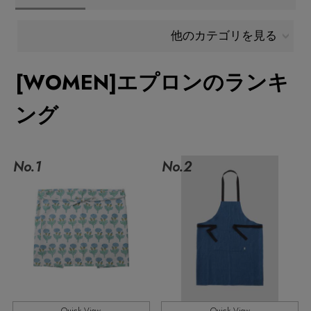
メールマガジン登録
ランキング
他のカテゴリを見る
最新トレンドや限定アイテム、セール情報を
いち早くお届けします。
[WOMEN]エプロンのランキ
ブランド
ご登録はこちら
ング
最旬！トレンドワード
SUPPORT
【雨の日】急な雨対策グッズ
No.1
No.2
アイテム一覧
ご利用ガイド
【Tシャツ】デイリーに活躍
SALE
カスタマーサポート
【サンダル】ビーサンの季節！
CATEGORY
【ワンピース】猛暑日はこれ！
エル・ショップについて