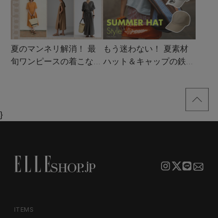
夏のマンネリ解消！ 最
もう迷わない！ 夏素材
旬ワンピースの着こなし
ハット＆キャップの鉄板
サンプル
着こなし4スタイル
}
ITEMS