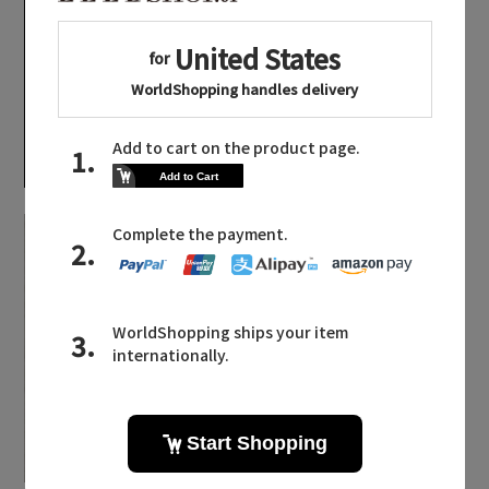
足もとからシックを纏
う。「ネブローニ」の
秋冬コレクション
旬の足元を作る。「ピ
ッピシック」のニュー
主役級ニットが揃う「シーエフシーエル」の
コレクション
POP UPがスタート