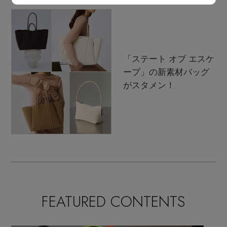
Stay in
the Loop
「ステート オブ エスケ
ープ」の新素材バッグ
がスタメン！
ELLE SHOP 公式アプリ
FEATURED CONTENTS