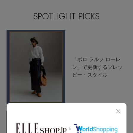
その他(傘・ハンカチ・時計など)
SPOTLIGHT PICKS
メルマガ PICKUP
PERSONAL COLOR
エディター厳選ギフト
「ポロ ラルフ ローレ
ン」で更新するプレッ
ピー・スタイル