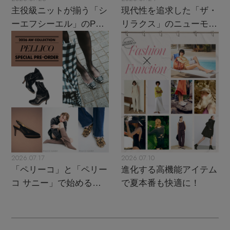
ウェア
インナー
バングル・ブレスレット
主役級ニットが揃う「シ
現代性を追求した「ザ・
スマートフォンケース・タブレットケース
財布・小物
ブーツ
ーエフシーエル」のPOP
リラクス」のニューモダ
ニット
CONTENTS
シューズ
UPがスタート
ンクラシック
リング
アイウェア
ボディバッグ・ウェストポーチ
コート
特集一覧
バッグ・小物
コサージュ・ブローチ
ベルト
クラッチバッグ
ルームウェア・パジャマ
水着・スイムウェア
NEW IN BRAND
アンクレット
グローブ
ボストンバッグ
チャーム
レッグウェア
BRAND NEWS
スーツケース
2026.07.17
2026.07.10
「ペリーコ」と「ペリー
進化する高機能アイテム
ポーチ
HOT STYLE
コ サニー」で始める秋
で夏本番も快適に！
支度
チャーム・ストラップ
EDITOR'S CLOSET