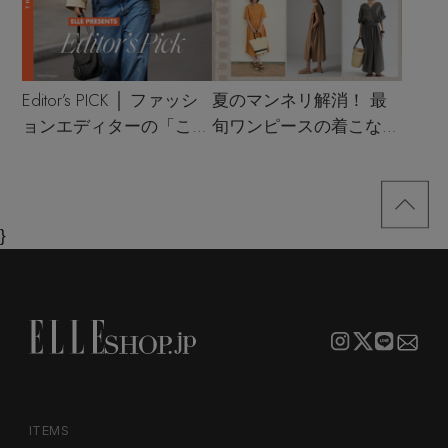
Editor’s PICK │ ファッシ
夏のマンネリ解消！ 最
ョンエディターの「これ
旬ワンピースの着こなし
買い！」リスト
サンプル
}
ITEMS