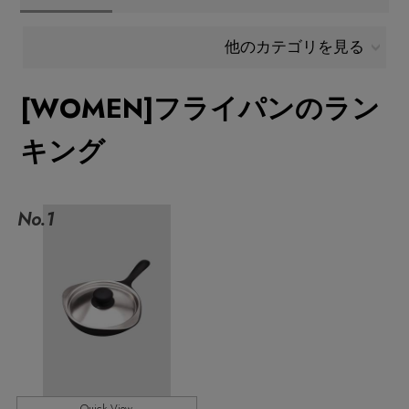
メールマガジン登録
ランキング
他のカテゴリを見る
最新トレンドや限定アイテム、セール情報を
いち早くお届けします。
[WOMEN]フライパンのラン
ブランド
ご登録はこちら
キング
最旬！トレンドワード
SUPPORT
【予約】新作ウェアをチェック
No.1
アイテム一覧
ご利用ガイド
【Tシャツ】デイリーに活躍
SALE
カスタマーサポート
【日傘】完全遮光・軽量傘
CATEGORY
【サンダル】ビーサンの季節！
エル・ショップについて