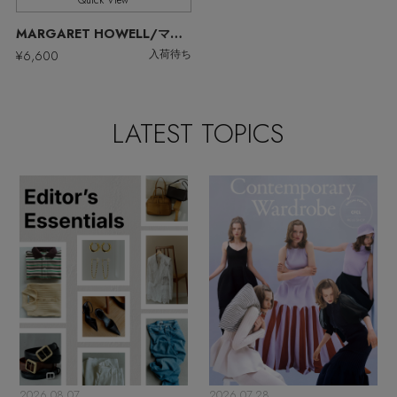
Quick View
ウェア
【リネン】涼しい夏素材
MARGARET HOWELL/マーガレット・ハウエル
お知らせ
¥6,600
シューズ
入荷待ち
すべてのウェア
【CFCL】注目のPOP-UP
バッグ・財布
すべてのシューズ
よくあるご質問
ブラウス・シャツ
LATEST TOPICS
【レース】上品な透け感
ファッション小物
すべてのバッグ・財布
サンダル
カットソー・Tシャツ
【雨の日】急な雨対策グッズ
アクセサリー
すべてのファッション小物
カゴバッグ
パンプス
ワンピース・チュニック
【限定】ここでしか買えないアイテム
ランジェリー
すべてのアクセサリー
ストール・マフラー・ケープ
ショルダーバッグ
スニーカー
パンツ
スポーツ
【ペプラム】トレンドシルエット
すべてのランジェリー
ピアス・イヤリング
帽子・イヤーマフ
トートバッグ
フラットシューズ
スカート
すべてのスポーツ
『ELLE』最新号掲載
ランジェリー
ネックレス
ヘアアクセサリー
ハンドバッグ
レインシューズ
ジャケット
2026.08.07
2026.07.28