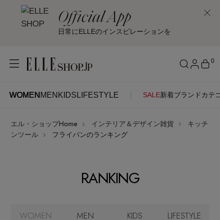
Official App
日常にELLEのインスピレーションを
0
WOMEN
MEN
KIDS
LIFESTYLE
SALE
新着
ブランド
カテ
WOMEN
MEN
KIDS
LIFESTYLE
アカウントをお持ちの方
エル・ショップHome
インテリア＆デザイン雑貨
キッチ
ITEMS
ログイン
ンツール
フライパンのランキング
SEE RESULTS
はじめてご利用の方
新着アイテム
RANKING
新規会員登録
再入荷アイテム
WOMEN
MEN
KIDS
LIFESTYLE