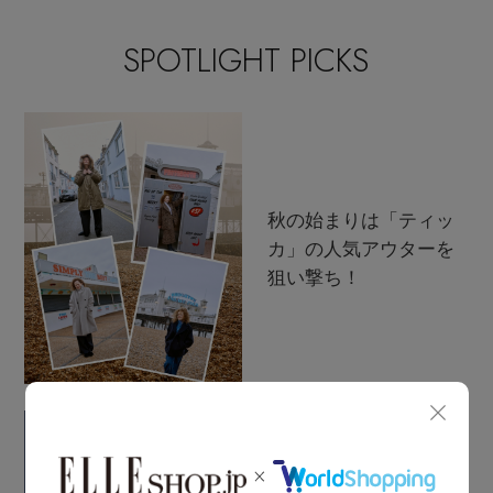
その他(傘・ハンカチ・時計など)
SPOTLIGHT PICKS
メルマガ PICKUP
PERSONAL COLOR
エディター厳選ギフト
秋の始まりは「ティッ
カ」の人気アウターを
狙い撃ち！