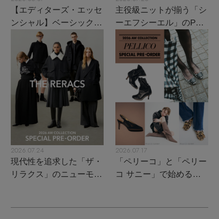
ウェア
【ジュエリー】シルバーでクールに
インナー
バングル・ブレスレット
【エディターズ・エッセ
主役級ニットが揃う「シ
スマートフォンケース・タブレットケース
財布・小物
ブーツ
ンシャル】ベーシックと
ーエフシーエル」のPOP
ニット
CONTENTS
シューズ
トレンドが交差する16の
UPがスタート
リング
アイウェア
ボディバッグ・ウェストポーチ
名品
コート
特集一覧
バッグ・小物
コサージュ・ブローチ
ベルト
クラッチバッグ
ルームウェア・パジャマ
水着・スイムウェア
NEW IN BRAND
アンクレット
グローブ
ボストンバッグ
チャーム
レッグウェア
BRAND NEWS
スーツケース
2026.07.24
2026.07.17
現代性を追求した「ザ・
「ペリーコ」と「ペリー
ポーチ
HOT STYLE
リラクス」のニューモダ
コ サニー」で始める秋
ンクラシック
支度
チャーム・ストラップ
EDITOR'S CLOSET