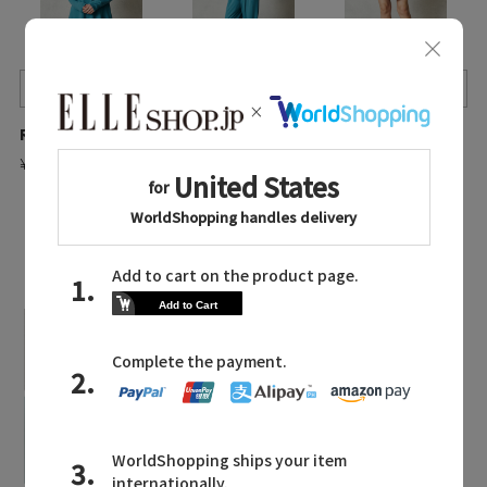
Quick View
Quick View
Quick View
ReFa/リファ
ReFa/リファ
ReFa/リファ
¥12,100
¥38,500
¥15,400
LATEST TOPICS