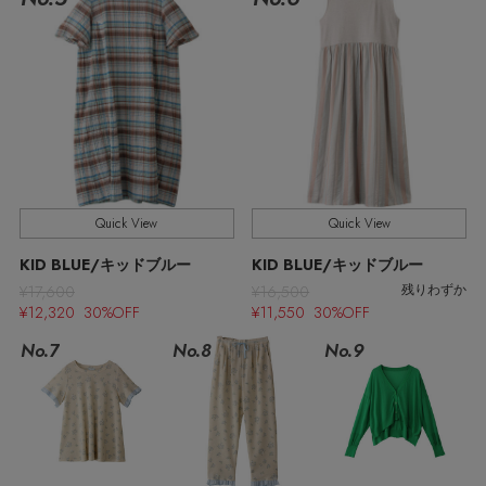
ウェア
【ジュエリー】シルバーでクールに
インナー
バングル・ブレスレット
スマートフォンケース・タブレットケース
財布・小物
ブーツ
ニット
CONTENTS
シューズ
リング
アイウェア
ボディバッグ・ウェストポーチ
コート
特集一覧
バッグ・小物
コサージュ・ブローチ
ベルト
クラッチバッグ
ルームウェア・パジャマ
水着・スイムウェア
NEW IN BRAND
アンクレット
Quick View
Quick View
グローブ
ボストンバッグ
KID BLUE/キッドブルー
KID BLUE/キッドブルー
チャーム
¥17,600
¥16,500
残りわずか
レッグウェア
BRAND NEWS
スーツケース
¥12,320 30%OFF
¥11,550 30%OFF
No.7
No.8
No.9
ポーチ
HOT STYLE
チャーム・ストラップ
EDITOR'S CLOSET