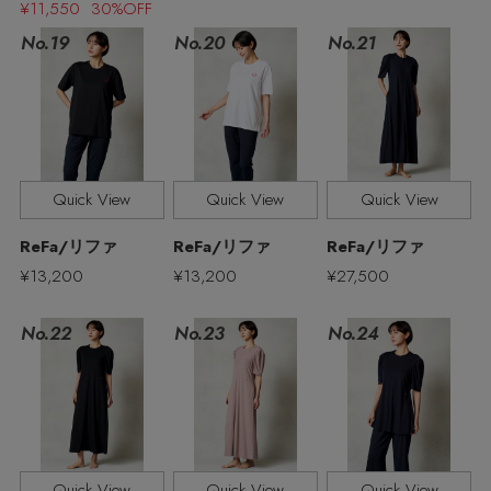
¥11,550 30%OFF
No.19
No.21
No.20
Stay in
the Loop
Quick View
Quick View
Quick View
ELLE SHOP 公式アプリ
ReFa/リファ
ReFa/リファ
ReFa/リファ
¥13,200
¥13,200
¥27,500
No.22
No.23
No.24
Quick View
Quick View
Quick View