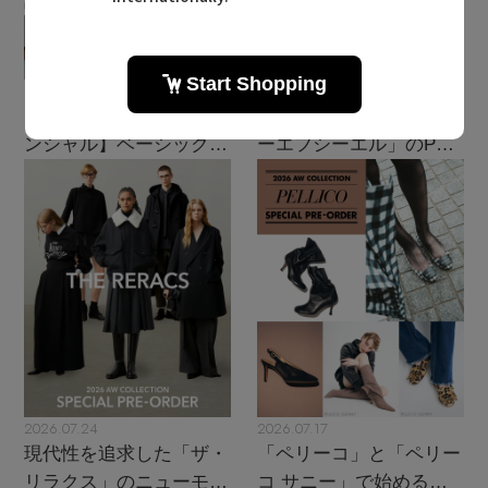
2026.08.07
2026.07.28
【エディターズ・エッセ
主役級ニットが揃う「シ
ンシャル】ベーシックと
ーエフシーエル」のPOP
トレンドが交差する16の
UPがスタート
名品
2026.07.24
2026.07.17
現代性を追求した「ザ・
「ペリーコ」と「ペリー
リラクス」のニューモダ
コ サニー」で始める秋