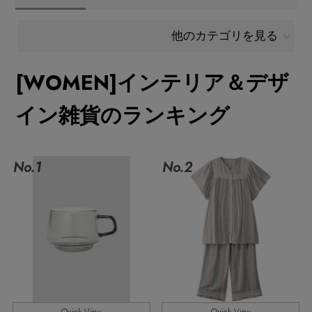
メールマガジン登録
ランキング
他のカテゴリを見る
最新トレンドや限定アイテム、セール情報を
いち早くお届けします。
[WOMEN]インテリア＆デザ
ブランド
ご登録はこちら
イン雑貨のランキング
最旬！トレンドワード
SUPPORT
【予約】新作ウェアをチェック
No.1
No.2
アイテム一覧
ご利用ガイド
【Tシャツ】デイリーに活躍
SALE
カスタマーサポート
【日傘】完全遮光・軽量傘
CATEGORY
【サンダル】ビーサンの季節！
エル・ショップについて