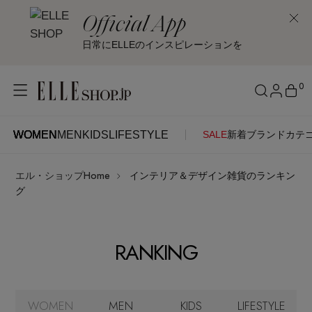
Official App
日常にELLEのインスピレーションを
0
WOMEN
MEN
KIDS
LIFESTYLE
SALE
新着
ブランド
カテ
WOMEN
MEN
KIDS
LIFESTYLE
アカウントをお持ちの方
エル・ショップHome
インテリア＆デザイン雑貨のランキン
ITEMS
ログイン
グ
SEE RESULTS
はじめてご利用の方
新着アイテム
RANKING
新規会員登録
再入荷アイテム
WOMEN
MEN
KIDS
LIFESTYLE