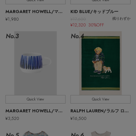
Quick View
Quick View
ウェア
【リネン】涼しい夏素材
MARGARET HOWELL/マーガレット・ハウエル
KID BLUE/キッドブルー
お知らせ
¥1,980
¥17,600
シューズ
残りわずか
すべてのウェア
¥12,320 30%OFF
【CFCL】注目のPOP-UP
No.3
No.4
バッグ・財布
すべてのシューズ
よくあるご質問
ブラウス・シャツ
【レース】上品な透け感
ファッション小物
すべてのバッグ・財布
サンダル
カットソー・Tシャツ
【雨の日】急な雨対策グッズ
アクセサリー
すべてのファッション小物
カゴバッグ
パンプス
ワンピース・チュニック
【限定】ここでしか買えないアイテム
ランジェリー
すべてのアクセサリー
ストール・マフラー・ケープ
ショルダーバッグ
スニーカー
パンツ
Quick View
Quick View
スポーツ
【ペプラム】トレンドシルエット
すべてのランジェリー
ピアス・イヤリング
帽子・イヤーマフ
トートバッグ
MARGARET HOWELL/マーガレット・ハウエル
RALPH LAUREN/ラルフ ローレン
フラットシューズ
スカート
¥3,520
¥16,500
すべてのスポーツ
『ELLE』最新号掲載
ランジェリー
ネックレス
ヘアアクセサリー
ハンドバッグ
レインシューズ
ジャケット
No.5
No.6