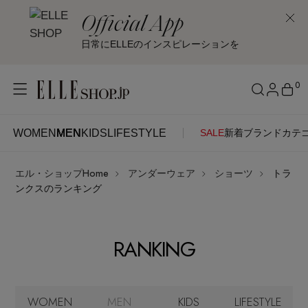
Official App
日常にELLEのインスピレーションを
0
WOMEN
MEN
KIDS
LIFESTYLE
SALE
新着
ブランド
カテ
WOMEN
MEN
KIDS
LIFESTYLE
アカウントをお持ちの方
エル・ショップHome
アンダーウェア
ショーツ
トラ
ITEMS
ログイン
ンクスのランキング
SEE RESULTS
はじめてご利用の方
新着アイテム
RANKING
新規会員登録
再入荷アイテム
WOMEN
MEN
KIDS
LIFESTYLE