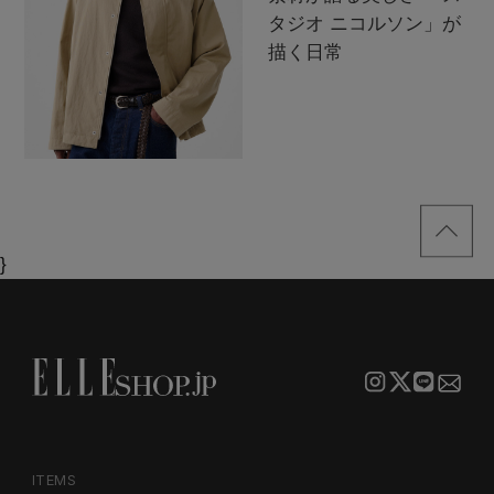
タジオ ニコルソン」が
描く日常
}
ITEMS