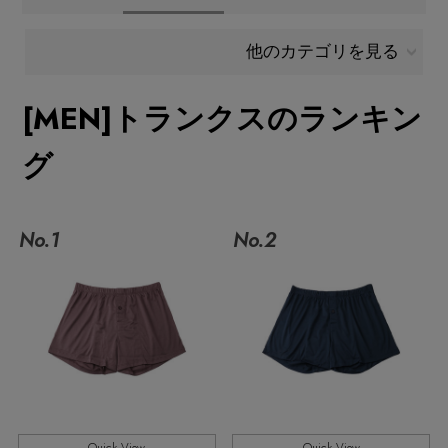
メールマガジン登録
ランキング
他のカテゴリを見る
最新トレンドや限定アイテム、セール情報を
いち早くお届けします。
[MEN]トランクスのランキン
ブランド
ご登録はこちら
グ
最旬！トレンドワード
SUPPORT
【SALE】メンズセール
No.1
No.2
アイテム一覧
ご利用ガイド
MEN'S カットソー
SALE
カスタマーサポート
MEN'S スニーカー
CATEGORY
MEN'S スポーツ
エル・ショップについて