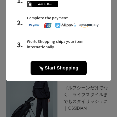
「エムエム６メゾン マ
ルジェラ」の創造性が
導く、現代的ストリー
トウェア
MAX80%OFF！ FINAL SALE開催中
ゴルフシーンだけでな
く、ライフスタイルま
Stay in
the Loop
でもスタイリッシュに
｜OBSIDIAN