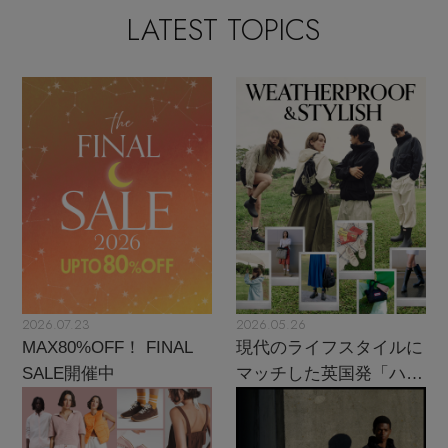
ウェア
LATEST TOPICS
バングル・ブレスレット
スマートフォンケース・タブレットケース
ボディバッグ・ウェストポーチ
ルームウェア
CONTENTS
シューズ
リング
アイウェア
クラッチバッグ
特集一覧
バッグ・小物
コサージュ・ブローチ
ベルト
ボストンバッグ
水着・スイムウェア
NEW IN BRAND
アンクレット
グローブ
スーツケース
チャーム
レッグウェア
BRAND NEWS
2026.07.23
2026.05.26
ポーチ
HOT STYLE
MAX80%OFF！ FINAL
現代のライフスタイルに
SALE開催中
マッチした英国発「ハン
チャーム・ストラップ
ター」に注目
メルマガ PICKUP