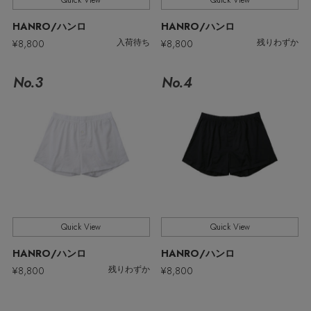
Quick View
Quick View
ウェア
MEN'S パンツ
HANRO/ハンロ
HANRO/ハンロ
お知らせ
¥8,800
¥8,800
シューズ
入荷待ち
残りわずか
すべてのウェア
No.3
No.4
バッグ・財布
すべてのシューズ
よくあるご質問
シャツ
ファッション小物
すべてのバッグ・財布
サンダル
カットソー・Tシャツ
アクセサリー
すべてのファッション小物
ショルダーバッグ
スニーカー
パンツ
アンダーウェア
すべてのアクセサリー
ストール・マフラー・ケープ
トートバッグ
フラットシューズ
ジャケット
Quick View
Quick View
スポーツ
すべてのアンダーウェア
ピアス・イヤリング
帽子・イヤーマフ
ハンドバッグ
HANRO/ハンロ
HANRO/ハンロ
レインシューズ
ニット
¥8,800
¥8,800
残りわずか
すべてのスポーツ
ショーツ
ネックレス
ヘアアクセサリー
財布・小物
ブーツ
コート