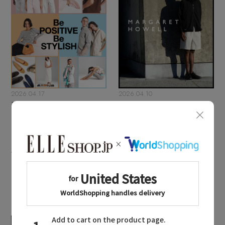
その他(傘・ハンカチ・時計など)
エディター厳選ギフト
2026.04.17
2026.04.10
アースデイは「エコアル
「マーガレット・ハウエ
フ」と一緒に地球につい
ル」がELLE SHOPにカ
て考えよう！
ムバック！
SPOTLIGHT PICKS