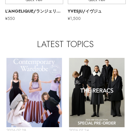
Quick View
Quick View
ウェア
【リネン】涼しい夏素材
L’ANGELIQUE/ランジェリーク
YVESJU/イヴジュ
お知らせ
¥550
¥1,500
シューズ
すべてのウェア
【CFCL】注目のPOP-UP
バッグ・財布
すべてのシューズ
よくあるご質問
ブラウス・シャツ
LATEST TOPICS
【レース】上品な透け感
ファッション小物
すべてのバッグ・財布
サンダル
カットソー・Tシャツ
【限定】ここでしか買えないアイテム
アクセサリー
すべてのファッション小物
カゴバッグ
パンプス
ワンピース・チュニック
【ペプラム】トレンドシルエット
ランジェリー
すべてのアクセサリー
ストール・マフラー・ケープ
ショルダーバッグ
スニーカー
パンツ
スポーツ
『ELLE』最新号掲載
すべてのランジェリー
ピアス・イヤリング
帽子・イヤーマフ
トートバッグ
フラットシューズ
スカート
すべてのスポーツ
【ジュエリー】シルバーでクールに
ランジェリー
ネックレス
ヘアアクセサリー
ハンドバッグ
レインシューズ
ジャケット
2026.07.28
2026.07.24