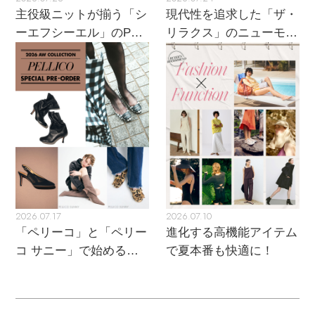
ウェア
インナー
バングル・ブレスレット
主役級ニットが揃う「シ
現代性を追求した「ザ・
スマートフォンケース・タブレットケース
財布・小物
ブーツ
ーエフシーエル」のPOP
リラクス」のニューモダ
ニット
CONTENTS
シューズ
UPがスタート
ンクラシック
リング
アイウェア
ボディバッグ・ウェストポーチ
コート
特集一覧
バッグ・小物
コサージュ・ブローチ
ベルト
クラッチバッグ
ルームウェア・パジャマ
水着・スイムウェア
NEW IN BRAND
アンクレット
グローブ
ボストンバッグ
チャーム
レッグウェア
BRAND NEWS
スーツケース
2026.07.17
2026.07.10
「ペリーコ」と「ペリー
進化する高機能アイテム
ポーチ
HOT STYLE
コ サニー」で始める秋
で夏本番も快適に！
支度
チャーム・ストラップ
EDITOR'S CLOSET