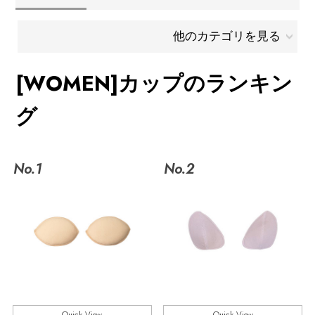
メールマガジン登録
ランキング
他のカテゴリを見る
最新トレンドや限定アイテム、セール情報を
いち早くお届けします。
[WOMEN]カップのランキン
ブランド
ご登録はこちら
グ
最旬！トレンドワード
SUPPORT
【雨の日】急な雨対策グッズ
No.1
No.2
アイテム一覧
ご利用ガイド
【Tシャツ】デイリーに活躍
SALE
カスタマーサポート
【サンダル】ビーサンの季節！
CATEGORY
【ワンピース】猛暑日はこれ！
エル・ショップについて