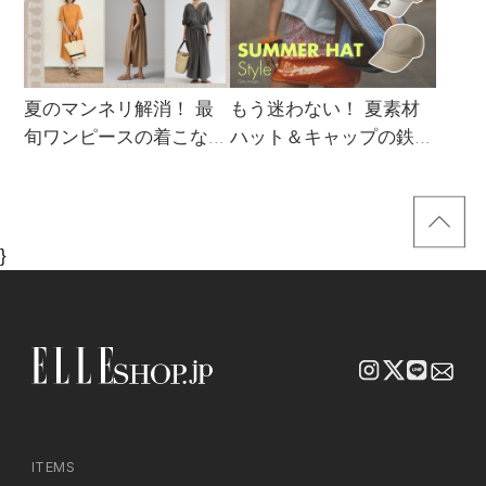
夏のマンネリ解消！ 最
もう迷わない！ 夏素材
旬ワンピースの着こなし
ハット＆キャップの鉄板
サンプル
着こなし4スタイル
}
ITEMS