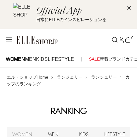
Official App
日常にELLEのインスピレーションを
0
WOMEN
MEN
KIDS
LIFESTYLE
SALE
新着
ブランド
カテ
WOMEN
MEN
KIDS
LIFESTYLE
アカウントをお持ちの方
エル・ショップHome
ランジェリー
ランジェリー
カ
ITEMS
ログイン
ップのランキング
SEE RESULTS
はじめてご利用の方
新着アイテム
RANKING
新規会員登録
再入荷アイテム
WOMEN
MEN
KIDS
LIFESTYLE