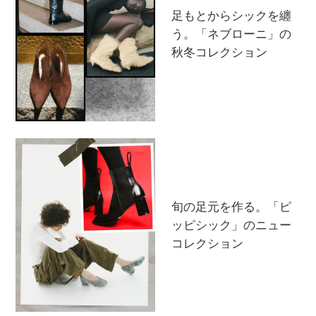
足もとからシックを纏
う。「ネブローニ」の
秋冬コレクション
旬の足元を作る。「ピ
ッピシック」のニュー
主役級ニットが揃う「シーエフシーエル」の
コレクション
POP UPがスタート