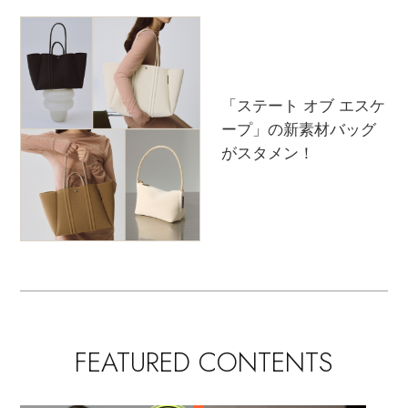
Stay in
the Loop
「ステート オブ エスケ
ープ」の新素材バッグ
がスタメン！
ELLE SHOP 公式アプリ
FEATURED CONTENTS