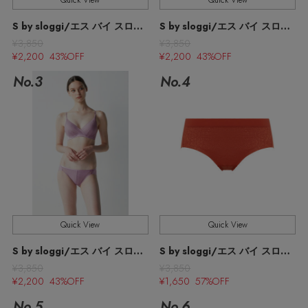
Quick View
Quick View
ウェア
【リネン】涼しい夏素材
S by sloggi/エス バイ スロギー
S by sloggi/エス バイ スロギー
お知らせ
¥3,850
¥3,850
シューズ
すべてのウェア
¥2,200 43%OFF
¥2,200 43%OFF
【CFCL】注目のPOP-UP
No.3
No.4
バッグ・財布
すべてのシューズ
よくあるご質問
ブラウス・シャツ
【レース】上品な透け感
ファッション小物
すべてのバッグ・財布
サンダル
カットソー・Tシャツ
【雨の日】急な雨対策グッズ
アクセサリー
すべてのファッション小物
カゴバッグ
パンプス
ワンピース・チュニック
【限定】ここでしか買えないアイテム
ランジェリー
すべてのアクセサリー
ストール・マフラー・ケープ
ショルダーバッグ
スニーカー
パンツ
Quick View
Quick View
スポーツ
【ペプラム】トレンドシルエット
すべてのランジェリー
ピアス・イヤリング
帽子・イヤーマフ
トートバッグ
S by sloggi/エス バイ スロギー
S by sloggi/エス バイ スロギー
フラットシューズ
スカート
¥3,850
¥3,850
すべてのスポーツ
『ELLE』最新号掲載
ランジェリー
ネックレス
¥2,200 43%OFF
¥1,650 57%OFF
ヘアアクセサリー
ハンドバッグ
レインシューズ
ジャケット
No.5
No.6