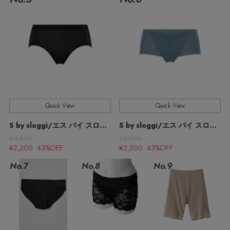
ウェア
【ジュエリー】シルバーでクールに
インナー
バングル・ブレスレット
スマートフォンケース・タブレットケース
財布・小物
ブーツ
ニット
CONTENTS
シューズ
リング
アイウェア
ボディバッグ・ウェストポーチ
コート
特集一覧
バッグ・小物
コサージュ・ブローチ
ベルト
クラッチバッグ
ルームウェア・パジャマ
水着・スイムウェア
NEW IN BRAND
アンクレット
Quick View
Quick View
グローブ
ボストンバッグ
S by sloggi/エス バイ スロギー
S by sloggi/エス バイ スロギー
チャーム
¥3,850
¥3,850
レッグウェア
BRAND NEWS
スーツケース
¥2,200 43%OFF
¥2,200 43%OFF
No.7
No.8
No.9
ポーチ
HOT STYLE
チャーム・ストラップ
EDITOR'S CLOSET