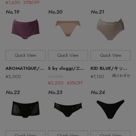
¥1,650 35%OFF
No.19
No.21
No.20
Stay in
the Loop
Quick View
Quick View
Quick View
ELLE SHOP 公式アプリ
AROMATIQUE/アロマティック
S by sloggi/エス バイ スロギー
KID BLUE/キッドブルー
¥3,300
¥3,850
¥7,150
残りわずか
¥2,200 43%OFF
No.22
No.23
No.24
Quick View
Quick View
Quick View