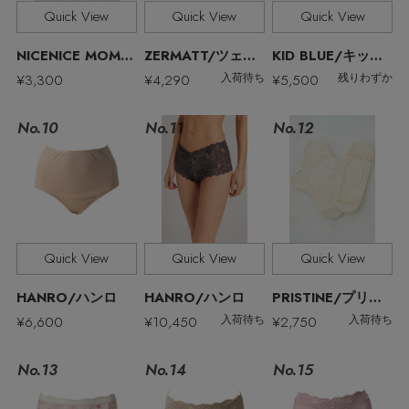
その他(傘・ハンカチ・時計など)
Quick View
Quick View
Quick View
メルマガ PICKUP
NICENICE MOMENT/ナイスナイスモーメント
ZERMATT/ツェルマット
KID BLUE/キッドブルー
¥3,300
¥4,290
¥5,500
入荷待ち
残りわずか
PERSONAL COLOR
No.11
No.10
No.12
エディター厳選ギフト
Quick View
Quick View
Quick View
HANRO/ハンロ
HANRO/ハンロ
PRISTINE/プリスティン
¥6,600
¥10,450
¥2,750
入荷待ち
入荷待ち
No.13
No.15
No.14