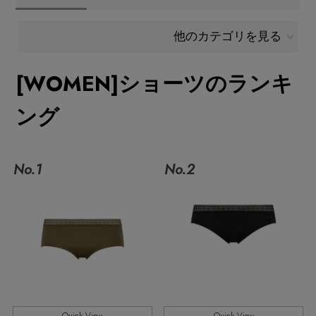
メールマガジン登録
ランキング
他のカテゴリを見る
最新トレンドや限定アイテム、セール情報を
いち早くお届けします。
[WOMEN]ショーツのランキ
ブランド
ご登録はこちら
ング
最旬！トレンドワード
SUPPORT
【予約】新作ウェアをチェック
No.1
No.2
アイテム一覧
ご利用ガイド
【Tシャツ】デイリーに活躍
SALE
カスタマーサポート
【日傘】完全遮光・軽量傘
CATEGORY
【サンダル】ビーサンの季節！
エル・ショップについて