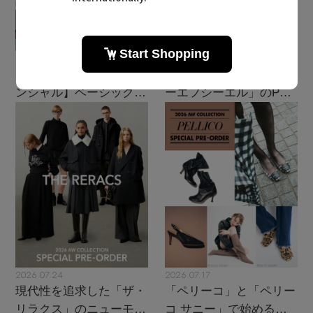
2026.08.07
2026.07.28
【エディターズ・エッセ
主役級ニットが揃う「シ
ンシャル】ベーシックと
ーエフシーエル」のPOP
トレンドが交差する16の
UPがスタート
名品
2026.07.24
2026.07.17
現代性を追求した「ザ・
「ペリーコ」と「ペリー
リラクス」のニューモダ
コ サニー」で始める秋