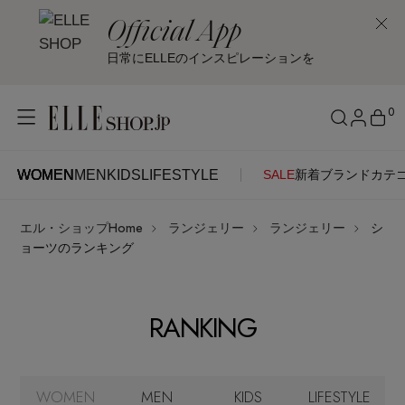
Official App
日常にELLEのインスピレーションを
0
WOMEN
MEN
KIDS
LIFESTYLE
SALE
新着
ブランド
カテ
WOMEN
MEN
KIDS
LIFESTYLE
アカウントをお持ちの方
エル・ショップHome
ランジェリー
ランジェリー
シ
ITEMS
ログイン
ョーツのランキング
SEE RESULTS
はじめてご利用の方
新着アイテム
RANKING
新規会員登録
再入荷アイテム
WOMEN
MEN
KIDS
LIFESTYLE