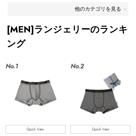
他のカテゴリを見る
メールマガジン登録
ランキング
最新トレンドや限定アイテム、セール情報を
[MEN]ランジェリーのランキ
いち早くお届けします。
ブランド
ング
ご登録はこちら
最旬！トレンドワード
SUPPORT
No.1
No.2
【SALE】メンズセール
アイテム一覧
ご利用ガイド
MEN'S カットソー
SALE
カスタマーサポート
MEN'S スニーカー
CATEGORY
MEN'S スポーツ
Quick View
Quick View
エル・ショップについて