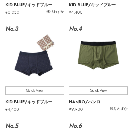
ウェア
KID BLUE/キッドブルー
KID BLUE/キッドブルー
MEN'S パンツ
¥6,050
¥4,400
残りわずか
お知らせ
シューズ
すべてのウェア
No.3
No.4
バッグ・財布
すべてのシューズ
よくあるご質問
シャツ
ファッション小物
すべてのバッグ・財布
サンダル
カットソー・Tシャツ
アクセサリー
すべてのファッション小物
ショルダーバッグ
スニーカー
パンツ
アンダーウェア
すべてのアクセサリー
ストール・マフラー・ケープ
トートバッグ
フラットシューズ
Quick View
Quick View
ジャケット
スポーツ
すべてのアンダーウェア
KID BLUE/キッドブルー
HANRO/ハンロ
ピアス・イヤリング
帽子・イヤーマフ
ハンドバッグ
レインシューズ
¥4,400
¥9,900
残りわずか
ニット
すべてのスポーツ
ショーツ
ネックレス
ヘアアクセサリー
No.5
No.6
財布・小物
ブーツ
コート