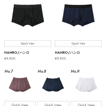
ウェア
バングル・ブレスレット
スマートフォンケース・タブレットケース
ボディバッグ・ウェストポーチ
ルームウェア
CONTENTS
シューズ
リング
アイウェア
クラッチバッグ
特集一覧
バッグ・小物
コサージュ・ブローチ
ベルト
ボストンバッグ
Quick View
Quick View
水着・スイムウェア
NEW IN BRAND
アンクレット
グローブ
スーツケース
HANRO/ハンロ
HANRO/ハンロ
¥9,900
¥9,900
チャーム
レッグウェア
BRAND NEWS
No.7
No.8
No.9
ポーチ
HOT STYLE
チャーム・ストラップ
メルマガ PICKUP
Quick View
Quick View
Quick View