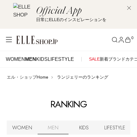
Official App
日常にELLEのインスピレーションを
0
WOMEN
MEN
KIDS
LIFESTYLE
SALE
新着
ブランド
カテ
WOMEN
MEN
KIDS
LIFESTYLE
アカウントをお持ちの方
エル・ショップHome
ランジェリーのランキング
ITEMS
ログイン
SEE RESULTS
RANKING
はじめてご利用の方
新着アイテム
新規会員登録
再入荷アイテム
WOMEN
MEN
KIDS
LIFESTYLE