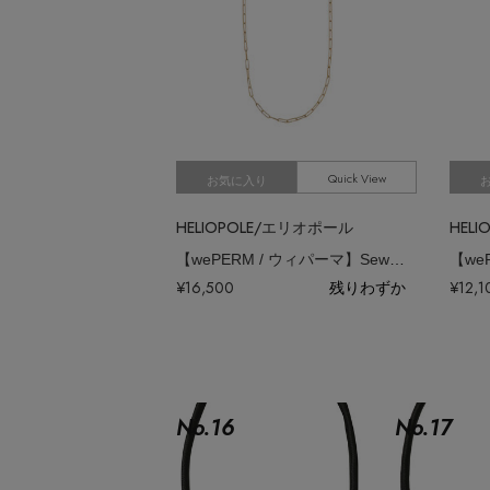
Quick View
お気に入り
HELIOPOLE/エリオポール
HEL
【wePERM / ウィパーマ】Sewing Chain ブローチ
¥16,500
残りわずか
¥12,1
No.
16
No.
17