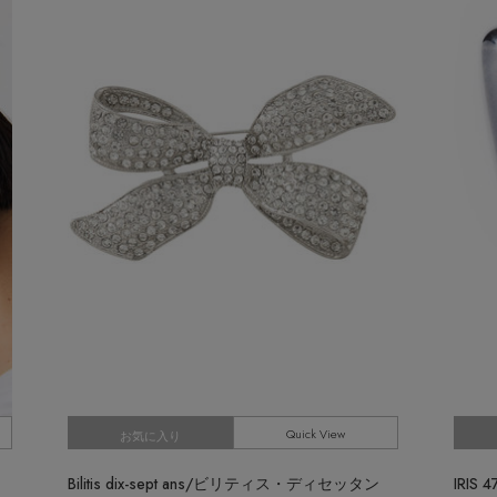
Stay in
the Loop
ELLE SHOP APP
Quick View
お気に入り
Bilitis dix-sept ans/ビリティス・ディセッタン
IRI