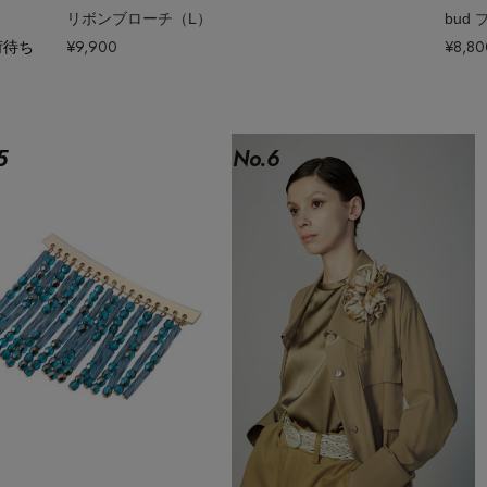
リボンブローチ（L）
bud
荷待ち
¥9,900
¥8,80
5
No.
6