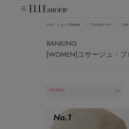
エル・ショップHome
アクセサリー
コサ
アカウントをお持ちの方
WOMEN
MEN
KIDS
LIFESTYLE
RANKING
ログイン
ITEMS
[WOMEN]コサージュ・
新着アイテム
はじめてご利用の方
再入荷アイテム
新規会員登録
ランキング
WOMEN
ブランド
最旬！トレンドワード
メールマガジン登録
アイテム一覧
【雨の日】急な雨対策グッズ
No.
1
最新トレンドや限定アイテム、セール
SALE
【Tシャツ】デイリーに活躍
情報をいち早くお届けします。
【サンダル】ビーサンの季節！
ご登録はこちら