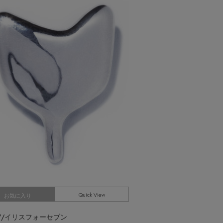
主役級ニットが揃う「シーエフシーエル」
の
POP UPがスタート
Quick View
お気に入り
S 47/イリスフォーセブン