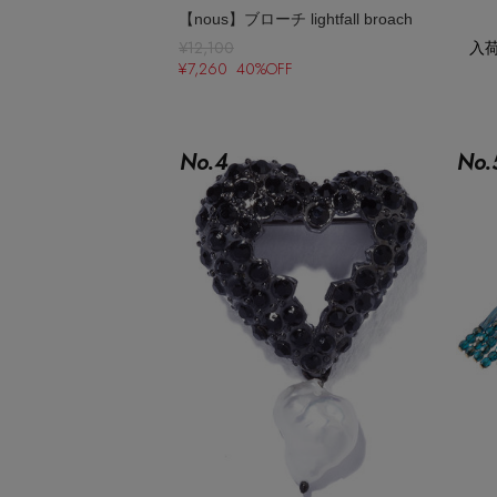
ポーチ
【nous】ブローチ lightfall broach
チャーム・ストラップ
¥12,100
入
¥7,260 40%OFF
その他(傘・ハンカチ・時計など)
No.
4
No.