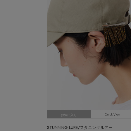
CATEGORY
【ワンピース】猛暑日はこれ！
ウェア
【リネン】涼しい夏素材
シューズ
【CFCL】注目のPOP-UP
すべてのウェア
【レース】上品な透け感
バッグ・財布
ブラウス・シャツ
すべてのシューズ
【限定】ここでしか買えないアイテム
カットソー・Tシャツ
ファッション小物
サンダル
すべてのバッグ・財布
【ペプラム】トレンドシルエット
ワンピース・チュニック
パンプス
アクセサリー
カゴバッグ
すべてのファッション小物
『ELLE』最新号掲載
パンツ
スニーカー
ショルダーバッグ
ランジェリー
ストール・マフラー・ケープ
すべてのアクセサリー
【ジュエリー】シルバーでクールに
スカート
フラットシューズ
トートバッグ
帽子・イヤーマフ
スポーツ
ピアス・イヤリング
すべてのランジェリー
ジャケット
レインシューズ
ハンドバッグ
ヘアアクセサリー
ネックレス
ランジェリー
すべてのスポーツ
ニット
ブーツ
財布・小物
スマートフォンケース・タブレットケース
バングル・ブレスレット
インナー
ウェア
コート
ボディバッグ・ウェストポーチ
アイウェア
リング
シューズ
ルームウェア・パジャマ
クラッチバッグ
ベルト
コサージュ・ブローチ
バッグ・小物
ボストンバッグ
Quick View
グローブ
お気に入り
アンクレット
水着・スイムウェア
スーツケース
レッグウェア
チャーム
STUNNING LURE/スタニングルアー