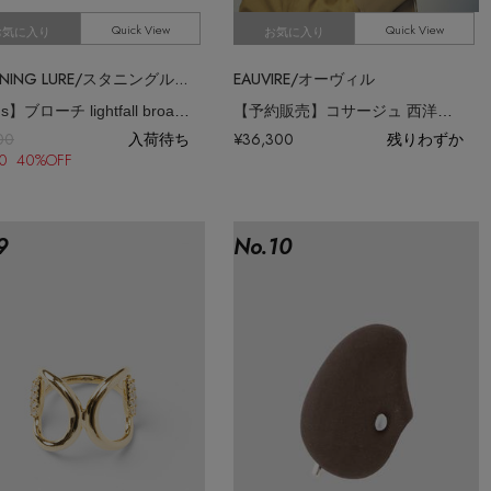
Quick View
Quick View
お気に入り
お気に入り
STUNNING LURE/スタニングルアー
EAUVIRE/オーヴィル
【nous】ブローチ lightfall broach
【予約販売】コサージュ 西洋ギク
00
入荷待ち
¥36,300
残りわずか
60 40%OFF
9
No.
10