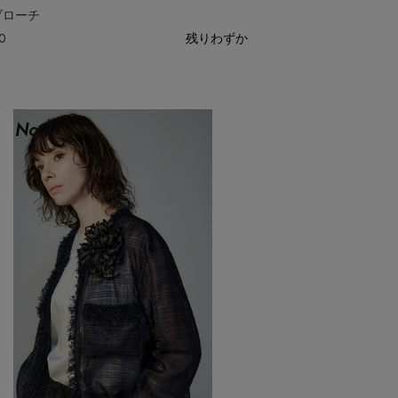
 ブローチ
0
残りわずか
No.
7