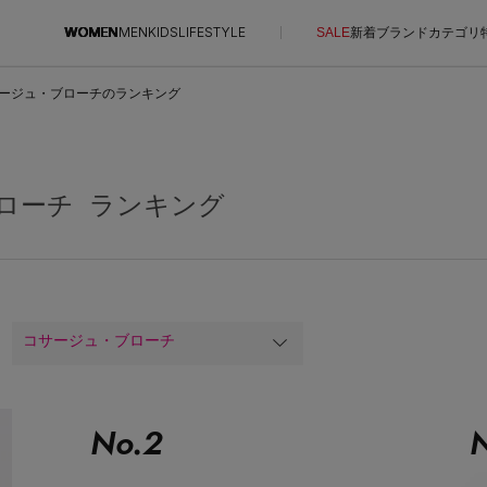
WOMEN
MEN
KIDS
LIFESTYLE
SALE
新着
ブランド
カテゴリ
ージュ・ブローチのランキング
CONTENTS
SUPPORT
ご利用ガイド
ブローチ ランキング
特集一覧
カスタマーサポート
NEW IN BRAND
エル・ショップについて
BRAND NEWS
お知らせ
HOT STYLE
よくあるご質問
コサージュ・ブローチ
EDITOR'S CLOSET
メルマガ PICKUP
PERSONAL COLOR
No.
2
N
エディター厳選ギフト