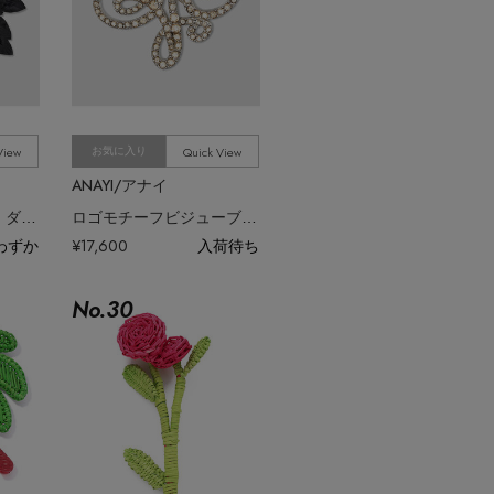
View
Quick View
お気に入り
ANAYI/アナイ
【Eternal Line 2026】ダリアコサージュ
ロゴモチーフビジューブローチ
わずか
¥17,600
入荷待ち
No.
30