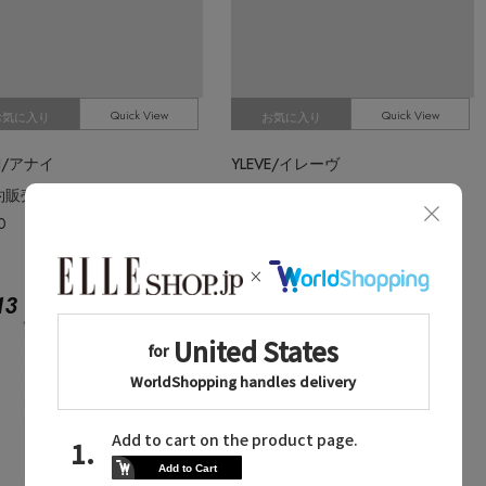
Quick View
Quick View
お気に入り
お気に入り
YI/アナイ
YLEVE/イレーヴ
【予約販売】ビットビジュースカーフリング
ephelis x YLEVE / CANTHARUS BROOCH
0
¥42,900
残りわずか
13
No.
14