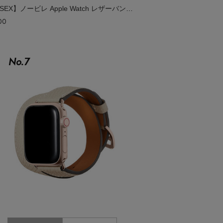
【UNISEX】ノービレ Apple Watch レザーバンド （アダプター：シルバー）
00
No.
7