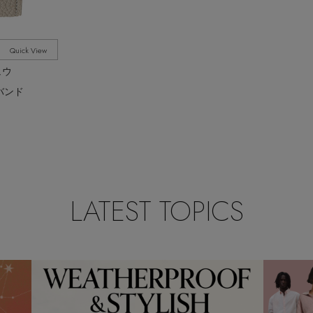
Quick View
ュウ
hバンド
LATEST TOPICS