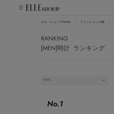
エル・ショップHome
ファッション小物
アカウントをお持ちの方
WOMEN
MEN
KIDS
LIFESTYLE
RANKING
ログイン
ITEMS
[MEN]時計 ランキング
新着アイテム
はじめてご利用の方
再入荷アイテム
新規会員登録
ランキング
MEN
ブランド
最旬！トレンドワード
メールマガジン登録
アイテム一覧
【SALE】メンズセール
No.
1
最新トレンドや限定アイテム、セール
SALE
MEN'S カットソー
情報をいち早くお届けします。
MEN'S スニーカー
ご登録はこちら