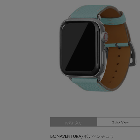
CATEGORY
MEN'S スポーツ
ウェア
MEN'S パンツ
シューズ
すべてのウェア
バッグ・財布
シャツ
すべてのシューズ
カットソー・Tシャツ
ファッション小物
サンダル
すべてのバッグ・財布
パンツ
スニーカー
アクセサリー
ショルダーバッグ
すべてのファッション小物
ジャケット
フラットシューズ
トートバッグ
アンダーウェア
ストール・マフラー・ケープ
すべてのアクセサリー
ニット
レインシューズ
ハンドバッグ
帽子・イヤーマフ
スポーツ
ピアス・イヤリング
すべてのアンダーウェア
コート
ブーツ
財布・小物
ヘアアクセサリー
ネックレス
ショーツ
すべてのスポーツ
ルームウェア
ボディバッグ・ウェストポーチ
スマートフォンケース・タブレットケース
バングル・ブレスレット
ウェア
クラッチバッグ
アイウェア
リング
シューズ
ボストンバッグ
ベルト
コサージュ・ブローチ
バッグ・小物
スーツケース
Quick View
グローブ
お気に入り
アンクレット
水着・スイムウェア
レッグウェア
チャーム
BONAVENTURA/ボナベンチュラ