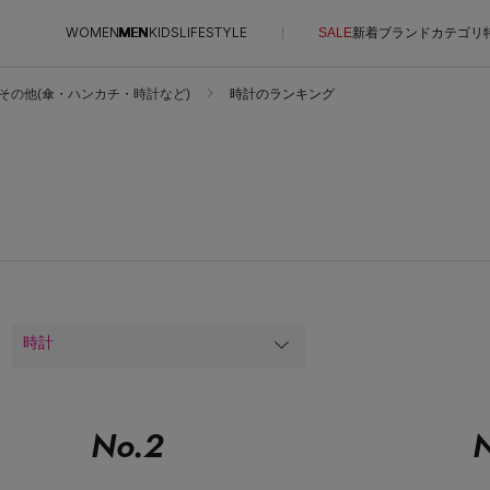
WOMEN
MEN
KIDS
LIFESTYLE
SALE
新着
ブランド
カテゴリ
その他(傘・ハンカチ・時計など)
時計のランキング
CONTENTS
SUPPORT
ご利用ガイド
特集一覧
カスタマーサポート
NEW IN BRAND
エル・ショップについて
BRAND NEWS
お知らせ
HOT STYLE
よくあるご質問
時計
メルマガ PICKUP
エディター厳選ギフト
No.
2
N