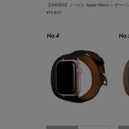
ポーチ
チャーム・ストラップ
¥19,800
その他(傘・ハンカチ・時計など)
No.
4
No.