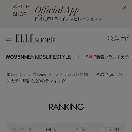
Official App
日常にELLEのインスピレーションを
0
WOMEN
MEN
KIDS
LIFESTYLE
SALE
新着
ブランド
カテ
WOMEN
MEN
KIDS
LIFESTYLE
アカウントをお持ちの方
エル・ショップHome
ファッション小物
その他(傘・ハ
ITEMS
ログイン
ンカチ・時計など)のランキング
SEE RESULTS
はじめてご利用の方
新着アイテム
RANKING
新規会員登録
再入荷アイテム
WOMEN
MEN
KIDS
LIFESTYLE