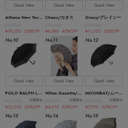
その他(傘・ハンカチ・時計など)
Quick View
Quick View
Quick View
メルマガ PICKUP
Athena New York/アシーナ ニューヨーク
Chaos/カオス
Gracy/グレイシー
¥27,500
¥14,300
¥16,500
¥19,250 30%OFF
¥8,580 40%OFF
¥11,550 30%OFF
PERSONAL COLOR
No.11
No.10
No.12
エディター厳選ギフト
Quick View
Quick View
Quick View
POLO RALPH LAUREN（レイングッズ・雨傘・日傘）/ポロ ラルフ ローレン（レイングッズ・アマガサ・ヒガサ）
Whim Gazette/ウィム ガゼット
MOONBAT/ムーンバット
¥16,500
¥9,350
¥11,000
入荷待ち
入荷待ち
入荷待ち
¥13,200 20%OFF
¥4,675 50%OFF
¥7,700 30%OFF
No.13
No.15
No.14