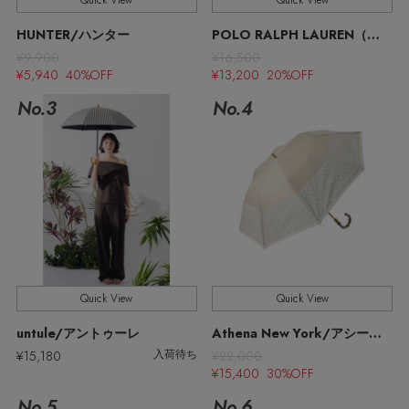
Quick View
Quick View
ウェア
【リネン】涼しい夏素材
HUNTER/ハンター
POLO RALPH LAUREN（レイングッズ・雨傘・日傘）/ポロ ラルフ ローレン（レイングッズ・アマガサ・ヒガサ）
お知らせ
¥9,900
¥16,500
シューズ
すべてのウェア
¥5,940 40%OFF
¥13,200 20%OFF
【CFCL】注目のPOP-UP
No.3
No.4
バッグ・財布
すべてのシューズ
よくあるご質問
ブラウス・シャツ
【レース】上品な透け感
ファッション小物
すべてのバッグ・財布
サンダル
カットソー・Tシャツ
【限定】ここでしか買えないアイテム
アクセサリー
すべてのファッション小物
カゴバッグ
パンプス
ワンピース・チュニック
【ペプラム】トレンドシルエット
ランジェリー
すべてのアクセサリー
ストール・マフラー・ケープ
ショルダーバッグ
スニーカー
パンツ
Quick View
Quick View
スポーツ
『ELLE』最新号掲載
すべてのランジェリー
ピアス・イヤリング
帽子・イヤーマフ
トートバッグ
untule/アントゥーレ
Athena New York/アシーナ ニューヨーク
フラットシューズ
スカート
¥15,180
¥22,000
入荷待ち
すべてのスポーツ
【ジュエリー】シルバーでクールに
ランジェリー
ネックレス
¥15,400 30%OFF
ヘアアクセサリー
ハンドバッグ
レインシューズ
ジャケット
No.5
No.6