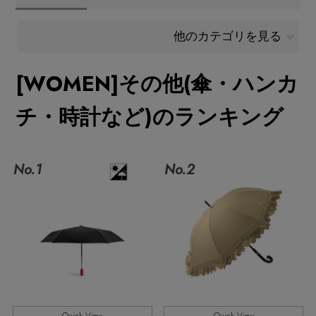
メールマガジン登録
ランキング
他のカテゴリを見る
最新トレンドや限定アイテム、セール情報を
いち早くお届けします。
[WOMEN]その他(傘・ハンカ
ブランド
ご登録はこちら
チ・時計など)のランキング
最旬！トレンドワード
SUPPORT
【雨の日】急な雨対策グッズ
No.1
No.2
アイテム一覧
ご利用ガイド
【Tシャツ】デイリーに活躍
SALE
カスタマーサポート
【サンダル】ビーサンの季節！
CATEGORY
【ワンピース】猛暑日はこれ！
エル・ショップについて