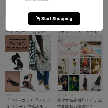
2026.07.28
2026.07.24
主役級ニットが揃う「シ
現代性を追求した「ザ・
ーエフシーエル」のPOP
リラクス」のニューモダ
UPがスタート
ンクラシック
2026.07.17
2026.07.10
「ペリーコ」と「ペリー
進化する高機能アイテム
コ サニー」で始める秋
で夏本番も快適に！