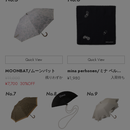
ウェア
インナー
バングル・ブレスレット
スマートフォンケース・タブレットケース
財布・小物
ブーツ
ニット
CONTENTS
シューズ
リング
アイウェア
ボディバッグ・ウェストポーチ
コート
特集一覧
バッグ・小物
コサージュ・ブローチ
ベルト
クラッチバッグ
ルームウェア・パジャマ
水着・スイムウェア
NEW IN BRAND
アンクレット
Quick View
Quick View
グローブ
ボストンバッグ
MOONBAT/ムーンバット
mina perhonen/ミナ ペルホネン
チャーム
¥11,000
¥1,980
残りわずか
入荷待ち
レッグウェア
BRAND NEWS
スーツケース
¥7,700 30%OFF
No.7
No.8
No.9
ポーチ
HOT STYLE
チャーム・ストラップ
EDITOR'S CLOSET