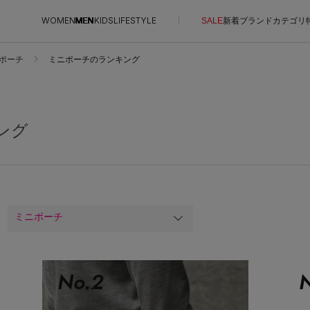
WOMEN
MEN
KIDS
LIFESTYLE
SALE
新着
ブランド
カテゴリ
ポーチ
ミニポーチのランキング
CONTENTS
SUPPORT
ご利用ガイド
ング
特集一覧
カスタマーサポート
NEW IN BRAND
エル・ショップについて
BRAND NEWS
お知らせ
HOT STYLE
よくあるご質問
ミニポーチ
メルマガ PICKUP
エディター厳選ギフト
No.
2
N