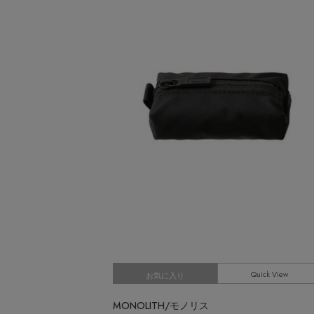
CATEGORY
MEN'S スポーツ
ウェア
MEN'S パンツ
シューズ
すべてのウェア
バッグ・財布
シャツ
すべてのシューズ
カットソー・Tシャツ
ファッション小物
サンダル
すべてのバッグ・財布
パンツ
スニーカー
アクセサリー
ショルダーバッグ
すべてのファッション小物
ジャケット
フラットシューズ
トートバッグ
アンダーウェア
ストール・マフラー・ケープ
すべてのアクセサリー
ニット
レインシューズ
ハンドバッグ
帽子・イヤーマフ
スポーツ
ピアス・イヤリング
すべてのアンダーウェア
コート
ブーツ
財布・小物
ヘアアクセサリー
ネックレス
ショーツ
すべてのスポーツ
ルームウェア
ボディバッグ・ウェストポーチ
スマートフォンケース・タブレットケース
バングル・ブレスレット
ウェア
クラッチバッグ
アイウェア
リング
シューズ
ボストンバッグ
ベルト
コサージュ・ブローチ
バッグ・小物
スーツケース
Quick View
グローブ
お気に入り
アンクレット
水着・スイムウェア
レッグウェア
チャーム
MONOLITH/モノリス