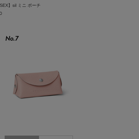
SEX】sil ミニ ポーチ
0
No.
7