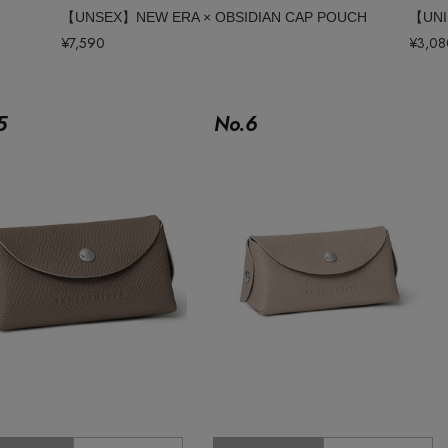
【UNSEX】NEW ERA × OBSIDIAN CAP POUCH
【UNI
¥7,590
¥3,08
5
No.
6