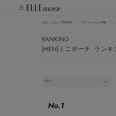
エル・ショップHome
ファッション小物
アカウントをお持ちの方
WOMEN
MEN
KIDS
LIFESTYLE
RANKING
ログイン
ITEMS
[MEN]ミニポーチ ランキ
新着アイテム
はじめてご利用の方
再入荷アイテム
新規会員登録
ランキング
MEN
ブランド
最旬！トレンドワード
メールマガジン登録
アイテム一覧
【SALE】メンズセール
No.
1
最新トレンドや限定アイテム、セール
SALE
MEN'S カットソー
情報をいち早くお届けします。
MEN'S スニーカー
ご登録はこちら