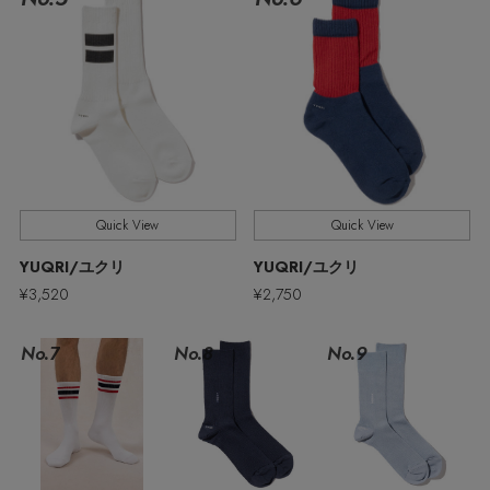
ウェア
バングル・ブレスレット
スマートフォンケース・タブレットケース
ボディバッグ・ウェストポーチ
ルームウェア
CONTENTS
シューズ
リング
アイウェア
クラッチバッグ
特集一覧
バッグ・小物
コサージュ・ブローチ
ベルト
ボストンバッグ
水着・スイムウェア
NEW IN BRAND
アンクレット
Quick View
Quick View
グローブ
スーツケース
YUQRI/ユクリ
YUQRI/ユクリ
チャーム
¥3,520
¥2,750
レッグウェア
BRAND NEWS
No.7
No.8
No.9
ポーチ
HOT STYLE
チャーム・ストラップ
メルマガ PICKUP