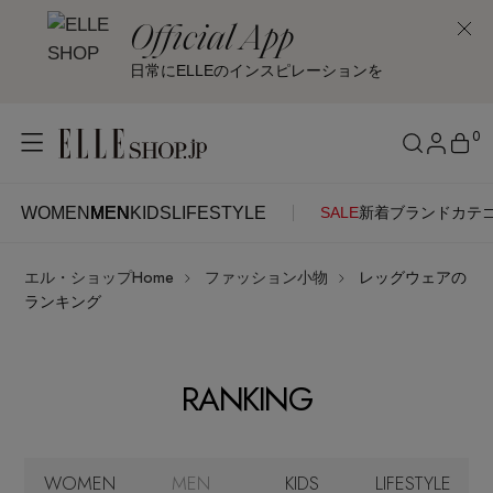
Official App
日常にELLEのインスピレーションを
0
WOMEN
MEN
KIDS
LIFESTYLE
SALE
新着
ブランド
カテ
WOMEN
MEN
KIDS
LIFESTYLE
アカウントをお持ちの方
エル・ショップHome
ファッション小物
レッグウェアの
ITEMS
ログイン
ランキング
SEE RESULTS
はじめてご利用の方
新着アイテム
RANKING
新規会員登録
再入荷アイテム
WOMEN
MEN
KIDS
LIFESTYLE