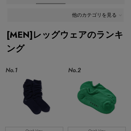
メールマガジン登録
ランキング
他のカテゴリを見る
最新トレンドや限定アイテム、セール情報を
いち早くお届けします。
[MEN]レッグウェアのランキ
ブランド
ご登録はこちら
ング
最旬！トレンドワード
SUPPORT
【SALE】メンズセール
No.1
No.2
アイテム一覧
ご利用ガイド
MEN'S カットソー
SALE
カスタマーサポート
MEN'S スニーカー
CATEGORY
MEN'S スポーツ
エル・ショップについて