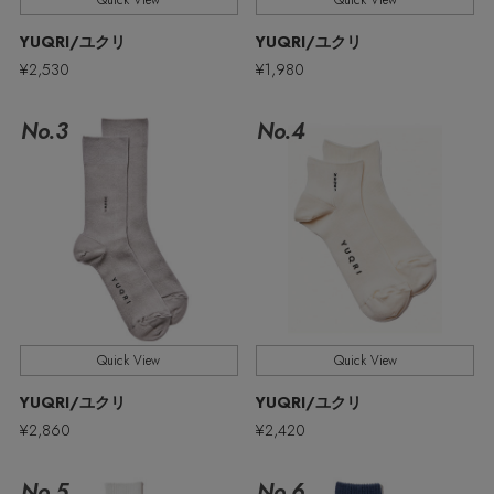
Quick View
Quick View
ウェア
MEN'S パンツ
YUQRI/ユクリ
YUQRI/ユクリ
お知らせ
¥2,530
¥1,980
シューズ
すべてのウェア
No.3
No.4
バッグ・財布
すべてのシューズ
よくあるご質問
シャツ
ファッション小物
すべてのバッグ・財布
サンダル
カットソー・Tシャツ
アクセサリー
すべてのファッション小物
ショルダーバッグ
スニーカー
パンツ
アンダーウェア
すべてのアクセサリー
ストール・マフラー・ケープ
トートバッグ
フラットシューズ
ジャケット
Quick View
Quick View
スポーツ
すべてのアンダーウェア
ピアス・イヤリング
帽子・イヤーマフ
ハンドバッグ
YUQRI/ユクリ
YUQRI/ユクリ
レインシューズ
ニット
¥2,860
¥2,420
すべてのスポーツ
ショーツ
ネックレス
ヘアアクセサリー
財布・小物
ブーツ
コート
No.5
No.6