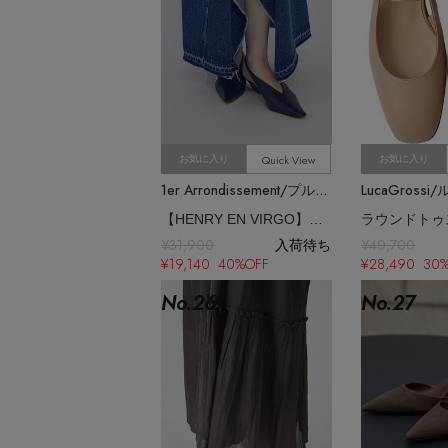
Quick View
お気に入り
お気に入り
1er Arrondissement/プルミエ アロンディスモン
LucaGross
【HENRY EN VIRGO】スリングバックパンプス
¥31,900
入荷待ち
¥40,700
¥19,140 40%OFF
¥28,490 30
No.
26
No.
27