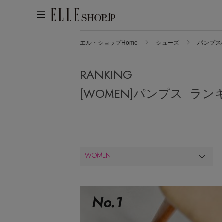
エル・ショップHome
シューズ
パンプス
アカウントをお持ちの方
WOMEN
MEN
KIDS
LIFESTYLE
RANKING
ログイン
ITEMS
[WOMEN]パンプス ラン
新着アイテム
はじめてご利用の方
再入荷アイテム
新規会員登録
ランキング
WOMEN
ブランド
最旬！トレンドワード
メールマガジン登録
アイテム一覧
【予約】新作ウェアをチェック
No.
1
最新トレンドや限定アイテム、セール
SALE
【Tシャツ】デイリーに活躍
情報をいち早くお届けします。
【日傘】完全遮光・軽量傘
ご登録はこちら