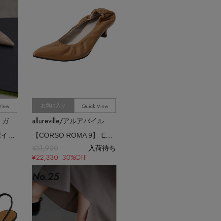
View
Quick View
お気に入り
Whim Gazette/ウィム ガゼット
allureville/アルアバイル
【Hoaw.】スエードポインテッドパンプス
【CORSO ROMA 9】 ELASTIC PUMPS
¥31,900
入荷待ち
¥22,330 30%OFF
No.
25