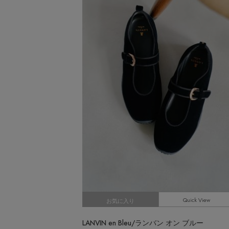
CATEGORY
【サンダル】ビーサンの季節！
ウェア
【リネン】涼しい夏素材
シューズ
【CFCL】注目のPOP-UP
すべてのウェア
【レース】上品な透け感
バッグ・財布
ブラウス・シャツ
すべてのシューズ
【雨の日】急な雨対策グッズ
カットソー・Tシャツ
ファッション小物
サンダル
すべてのバッグ・財布
【限定】ここでしか買えないアイテム
ワンピース・チュニック
パンプス
アクセサリー
カゴバッグ
すべてのファッション小物
【ペプラム】トレンドシルエット
パンツ
スニーカー
ショルダーバッグ
ランジェリー
ストール・マフラー・ケープ
すべてのアクセサリー
『ELLE』最新号掲載
スカート
フラットシューズ
トートバッグ
帽子・イヤーマフ
スポーツ
ピアス・イヤリング
すべてのランジェリー
【ジュエリー】シルバーでクールに
ジャケット
レインシューズ
ハンドバッグ
ヘアアクセサリー
ネックレス
ランジェリー
すべてのスポーツ
ニット
ブーツ
財布・小物
スマートフォンケース・タブレットケース
バングル・ブレスレット
インナー
ウェア
コート
ボディバッグ・ウェストポーチ
アイウェア
リング
シューズ
ルームウェア・パジャマ
クラッチバッグ
ベルト
コサージュ・ブローチ
バッグ・小物
ボストンバッグ
Quick View
グローブ
お気に入り
アンクレット
水着・スイムウェア
スーツケース
レッグウェア
チャーム
LANVIN en Bleu/ランバン オン ブルー