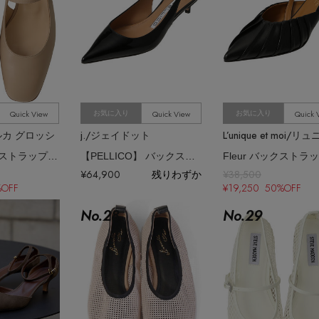
Quick View
Quick View
Quick 
お気に入り
お気に入り
i/ルカ グロッシ
j./ジェイドット
ラウンドトゥストラップシューズ
【PELLICO】 バックストラップパンプス
¥64,900
残りわずか
¥38,500
%OFF
¥19,250 50%OFF
No.
28
No.
29