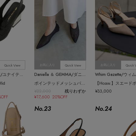
Quick View
Quick View
Quick 
お気に入り
お気に入り
UNITED NUDE/ユナイテッド ヌード
Daniella ＆ GEMMA/ダニエラ＆ジェマ
Mid
ポインテッドメッシュパンプス
¥22,000
残りわずか
¥33,000
%OFF
¥17,600 20%OFF
No.
23
No.
24