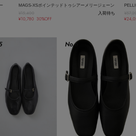
ー
MAGS-XSポインテッドトゥシアーメリージェーン
PEL
¥15,400
入荷待ち
¥57,2
¥10,780 30%OFF
¥24,
5
No.
6