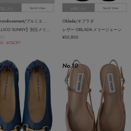
Quick View
Quick View
お気に入り
お気に入り
1er Arrondissement/プルミエ アロンディスモン
Oblada/オブラダ
【PELLICO SUNNY】別注メリージェーンシューズ
レザー OBLADA メリージェーン
900
¥30,800
140 40%OFF
9
No.
10