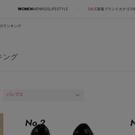
WOMEN
MEN
KIDS
LIFESTYLE
SALE
新着
ブランド
カテゴリ
のランキング
CONTENTS
SUPPORT
ご利用ガイド
キング
特集一覧
カスタマーサポート
NEW IN BRAND
エル・ショップについて
BRAND NEWS
お知らせ
HOT STYLE
よくあるご質問
パンプス
EDITOR'S CLOSET
メルマガ PICKUP
PERSONAL COLOR
No.
2
N
エディター厳選ギフト