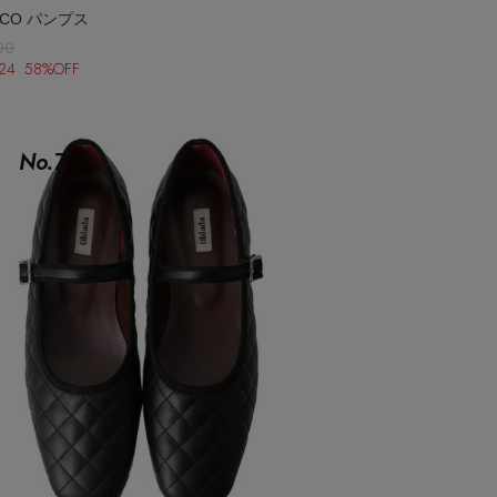
LICO パンプス
00
024 58%OFF
No.
7