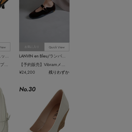
View
Quick View
お気に入り
L’unique et moi/リュニック エ モア
LANVIN en Bleu/ランバン オン ブルー
Fleur バックストラップパンプス
【予約販売】Vibramメリージェーンスニーカー
¥24,200
残りわずか
No.
30