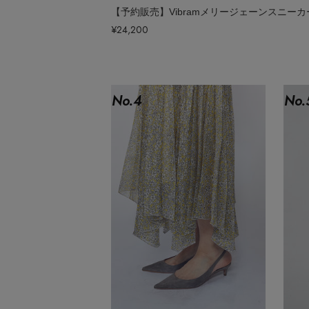
ポーチ
【予約販売】Vibramメリージェーンスニーカ
チャーム・ストラップ
¥24,200
その他(傘・ハンカチ・時計など)
No.
4
No.