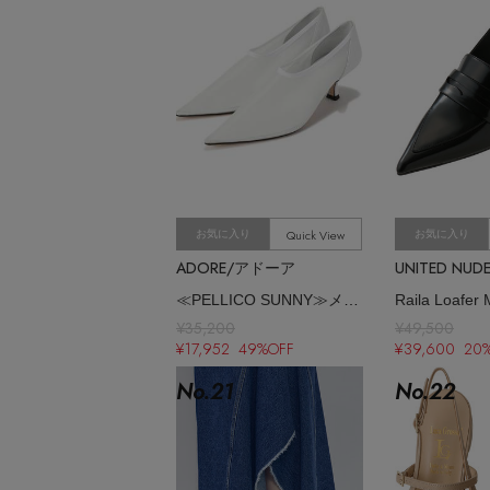
Quick View
お気に入り
お気に入り
ADORE/アドーア
≪PELLICO SUNNY≫メッシュパンプス
Raila Loafer 
¥35,200
¥49,500
¥17,952 49%OFF
¥39,600 20
No.
21
No.
22