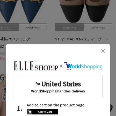
Quick View
Quick View
お気に入り
お気に入り
eralda/エスメラルダ
STEVE MADDEN/スティーブ・マデン
【FABIO RUSCONI】ポインテッドビットパンプス
BELINDA バイカラーフラットパンプス
000
¥16,500
000 50%OFF
¥11,550 30%OFF
13
No.
14