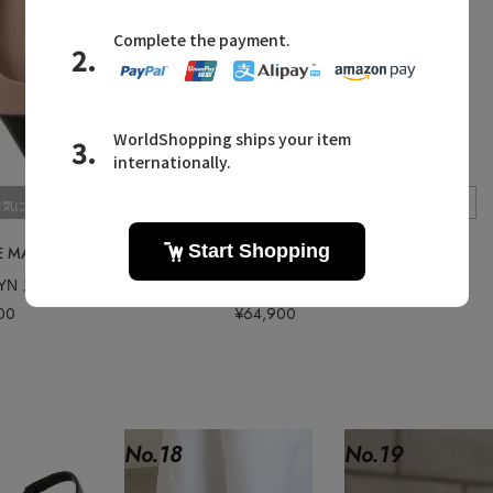
Quick View
Quick View
お気に入り
お気に入り
STEVE MADDEN/スティーブ・マデン
1er Arrondissement/プルミエ アロンディスモン
ROWYN スリングバッグポインテッドパンプス
【PELLICO】バックストラップパンプス
00
¥64,900
No.
18
No.
19