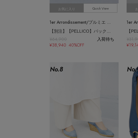
Quick View
お気に入り
1er Arrondissement/プルミエ アロンディスモン
【別注】【PELLICO】バックスリングパンプス
¥64,900
入荷待ち
¥31,
¥38,940 40%OFF
¥19,
No.
8
No.