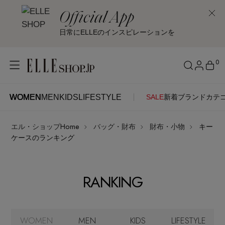
Official App
日常にELLEのインスピレーションを
0
WOMEN
MEN
KIDS
LIFESTYLE
SALE
新着
ブランド
カテ
WOMEN
MEN
KIDS
LIFESTYLE
アカウントをお持ちの方
エル・ショップHome
バッグ・財布
財布・小物
キー
ITEMS
ログイン
ケースのランキング
SEE RESULTS
はじめてご利用の方
新着アイテム
RANKING
新規会員登録
再入荷アイテム
WOMEN
MEN
KIDS
LIFESTYLE