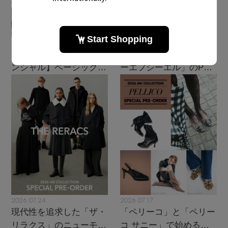
2026.08.07
2026.07.28
【エディターズ・エッセ
主役級ニットが揃う「シ
ンシャル】ベーシックと
ーエフシーエル」のPOP
トレンドが交差する16の
UPがスタート
名品
2026.07.24
2026.07.17
現代性を追求した「ザ・
「ペリーコ」と「ペリー
リラクス」のニューモダ
コ サニー」で始める秋