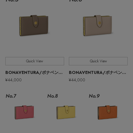
ウェア
【ジュエリー】シルバーでクールに
インナー
バングル・ブレスレット
スマートフォンケース・タブレットケース
財布・小物
ブーツ
ニット
CONTENTS
シューズ
リング
アイウェア
ボディバッグ・ウェストポーチ
コート
特集一覧
バッグ・小物
コサージュ・ブローチ
ベルト
クラッチバッグ
ルームウェア・パジャマ
水着・スイムウェア
NEW IN BRAND
アンクレット
Quick View
Quick View
グローブ
ボストンバッグ
BONAVENTURA/ボナベンチュラ
BONAVENTURA/ボナベンチュラ
チャーム
¥44,000
¥44,000
レッグウェア
BRAND NEWS
スーツケース
No.7
No.8
No.9
ポーチ
HOT STYLE
チャーム・ストラップ
EDITOR'S CLOSET