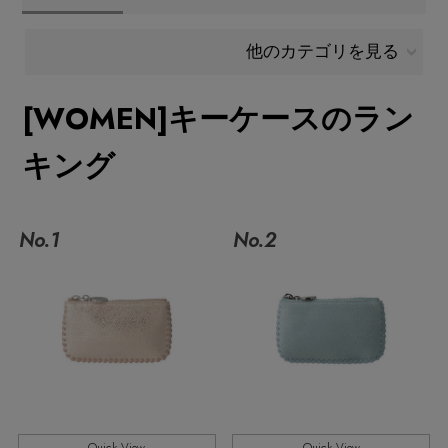
メールマガジン登録
ランキング
他のカテゴリを見る
最新トレンドや限定アイテム、セール情報を
いち早くお届けします。
[WOMEN]キーケースのラン
ブランド
ご登録はこちら
キング
最旬！トレンドワード
SUPPORT
【予約】新作ウェアをチェック
No.1
No.2
アイテム一覧
ご利用ガイド
【Tシャツ】デイリーに活躍
SALE
カスタマーサポート
【日傘】完全遮光・軽量傘
CATEGORY
【サンダル】ビーサンの季節！
エル・ショップについて