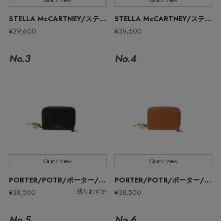
Quick View
Quick View
ウェア
【リネン】涼しい夏素材
STELLA McCARTNEY/ステラ マッカートニー
STELLA McCARTNEY/ステラ マッカートニー
お知らせ
¥39,600
¥39,600
シューズ
すべてのウェア
【CFCL】注目のPOP-UP
No.3
No.4
バッグ・財布
すべてのシューズ
よくあるご質問
ブラウス・シャツ
【レース】上品な透け感
ファッション小物
すべてのバッグ・財布
サンダル
カットソー・Tシャツ
【雨の日】急な雨対策グッズ
アクセサリー
すべてのファッション小物
カゴバッグ
パンプス
ワンピース・チュニック
【限定】ここでしか買えないアイテム
ランジェリー
すべてのアクセサリー
ストール・マフラー・ケープ
ショルダーバッグ
スニーカー
パンツ
Quick View
Quick View
スポーツ
【ペプラム】トレンドシルエット
すべてのランジェリー
ピアス・イヤリング
帽子・イヤーマフ
トートバッグ
PORTER/POTR/ポーター/ピー・オー・ティー・アール
PORTER/POTR/ポーター/ピー・オー・ティー・アール
フラットシューズ
スカート
¥38,500
¥38,500
残りわずか
すべてのスポーツ
『ELLE』最新号掲載
ランジェリー
ネックレス
ヘアアクセサリー
ハンドバッグ
レインシューズ
ジャケット
No.5
No.6