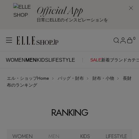
Official App
日常にELLEのインスピレーションを
0
WOMEN
MEN
KIDS
LIFESTYLE
SALE
新着
ブランド
カテ
WOMEN
MEN
KIDS
LIFESTYLE
アカウントをお持ちの方
エル・ショップHome
バッグ・財布
財布・小物
長財
ITEMS
ログイン
布のランキング
SEE RESULTS
はじめてご利用の方
新着アイテム
RANKING
新規会員登録
再入荷アイテム
WOMEN
MEN
KIDS
LIFESTYLE