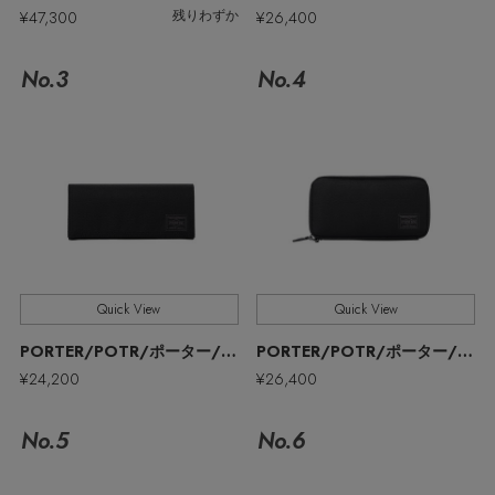
ウェア
¥47,300
¥26,400
残りわずか
MEN'S パンツ
お知らせ
シューズ
すべてのウェア
No.3
No.4
バッグ・財布
すべてのシューズ
よくあるご質問
シャツ
ファッション小物
すべてのバッグ・財布
サンダル
カットソー・Tシャツ
アクセサリー
すべてのファッション小物
ショルダーバッグ
スニーカー
パンツ
アンダーウェア
Quick View
Quick View
すべてのアクセサリー
ストール・マフラー・ケープ
トートバッグ
フラットシューズ
ジャケット
PORTER/POTR/ポーター/ピー・オー・ティー・アール
PORTER/POTR/ポーター/ピー・オー・ティー・アール
スポーツ
すべてのアンダーウェア
¥24,200
¥26,400
ピアス・イヤリング
帽子・イヤーマフ
ハンドバッグ
レインシューズ
ニット
すべてのスポーツ
No.5
No.6
ショーツ
ネックレス
ヘアアクセサリー
財布・小物
ブーツ
コート