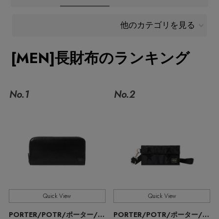
メールマガジン登録
ランキング
他のカテゴリを見る
最新トレンドや限定アイテム、セール情報を
いち早くお届けします。
[MEN]長財布のランキング
ブランド
ご登録はこちら
最旬！トレンドワード
No.1
No.2
SUPPORT
【SALE】メンズセール
アイテム一覧
ご利用ガイド
MEN'S カットソー
SALE
カスタマーサポート
MEN'S スニーカー
CATEGORY
Quick View
Quick View
MEN'S スポーツ
エル・ショップについて
PORTER/POTR/ポーター/ピー・オー・ティー・アール
PORTER/POTR/ポーター/ピー・オー・ティー・アール