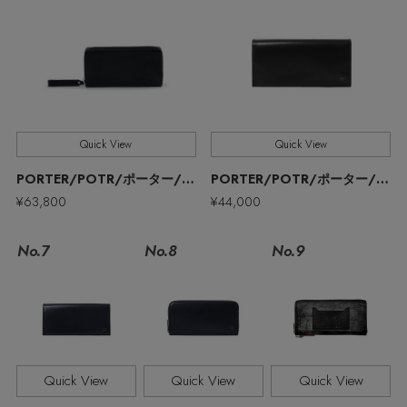
ウェア
バングル・ブレスレット
スマートフォンケース・タブレットケース
ボディバッグ・ウェストポーチ
ルームウェア
CONTENTS
シューズ
リング
アイウェア
クラッチバッグ
特集一覧
バッグ・小物
コサージュ・ブローチ
ベルト
ボストンバッグ
Quick View
Quick View
水着・スイムウェア
PORTER/POTR/ポーター/ピー・オー・ティー・アール
PORTER/POTR/ポーター/ピー・オー・ティー・アール
NEW IN BRAND
アンクレット
グローブ
スーツケース
¥63,800
¥44,000
チャーム
レッグウェア
No.7
No.8
No.9
BRAND NEWS
ポーチ
HOT STYLE
チャーム・ストラップ
Quick View
Quick View
Quick View
メルマガ PICKUP