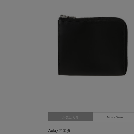
CATEGORY
MEN'S スポーツ
ウェア
MEN'S パンツ
シューズ
すべてのウェア
バッグ・財布
シャツ
すべてのシューズ
カットソー・Tシャツ
ファッション小物
サンダル
すべてのバッグ・財布
パンツ
スニーカー
アクセサリー
ショルダーバッグ
すべてのファッション小物
ジャケット
フラットシューズ
トートバッグ
アンダーウェア
ストール・マフラー・ケープ
すべてのアクセサリー
ニット
レインシューズ
ハンドバッグ
帽子・イヤーマフ
スポーツ
ピアス・イヤリング
すべてのアンダーウェア
コート
ブーツ
財布・小物
ヘアアクセサリー
ネックレス
ショーツ
すべてのスポーツ
ルームウェア
ボディバッグ・ウェストポーチ
スマートフォンケース・タブレットケース
バングル・ブレスレット
ウェア
クラッチバッグ
アイウェア
リング
シューズ
ボストンバッグ
ベルト
コサージュ・ブローチ
バッグ・小物
スーツケース
Quick View
グローブ
お気に入り
アンクレット
水着・スイムウェア
レッグウェア
チャーム
Aeta/アエタ