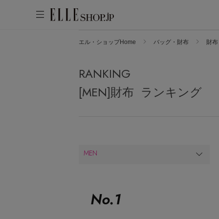
エル・ショップHome
バッグ・財布
財布
アカウントをお持ちの方
WOMEN
MEN
KIDS
LIFESTYLE
RANKING
ログイン
ITEMS
[MEN]財布 ランキング
新着アイテム
はじめてご利用の方
再入荷アイテム
新規会員登録
ランキング
MEN
ブランド
最旬！トレンドワード
メールマガジン登録
アイテム一覧
【SALE】メンズセール
No.
1
最新トレンドや限定アイテム、セール
SALE
MEN'S カットソー
情報をいち早くお届けします。
MEN'S スニーカー
ご登録はこちら