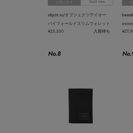
Quick View
お気に入り
objcts.io/オブジェクツアイオー
バイフォールドスリムウォレット
excerp
¥25,300
入荷待ち
¥27,
No.
8
No.