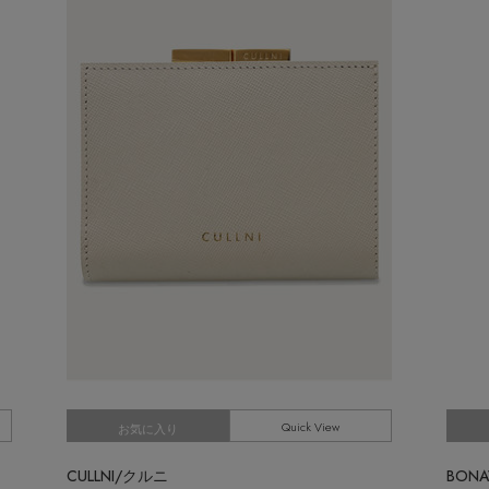
M
Stay in
the Loop
ELLE SHOP APP
Quick View
お気に入り
CULLNI/クルニ
BON