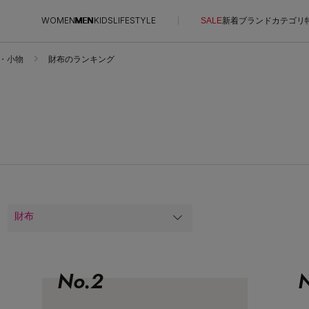
WOMEN
MEN
KIDS
LIFESTYLE
SALE
新着
ブランド
カテゴリ
・小物
財布のランキング
CONTENTS
SUPPORT
ご利用ガイド
特集一覧
カスタマーサポート
NEW IN BRAND
エル・ショップについて
BRAND NEWS
お知らせ
HOT STYLE
よくあるご質問
財布
メルマガ PICKUP
エディター厳選ギフト
No.
2
N