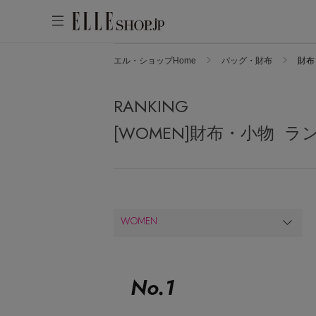
エル・ショップHome
バッグ・財布
財布
アカウントをお持ちの方
WOMEN
MEN
KIDS
LIFESTYLE
RANKING
ログイン
ITEMS
[WOMEN]財布・小物 ラ
新着アイテム
はじめてご利用の方
再入荷アイテム
新規会員登録
ランキング
WOMEN
ブランド
最旬！トレンドワード
メールマガジン登録
アイテム一覧
【予約】新作ウェアをチェック
No.
1
最新トレンドや限定アイテム、セール
SALE
【Tシャツ】デイリーに活躍
情報をいち早くお届けします。
【日傘】完全遮光・軽量傘
ご登録はこちら