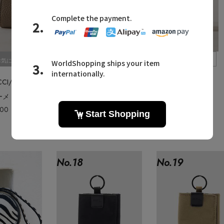
Quick View
Quick View
お気に入り
お気に入り
UCCI/イアクッチ
IACUCCI/イアクッチ
メ CERVO
レガーメ CERVO
400
残りわずか
¥59,400
残りわずか
No.
18
No.
19