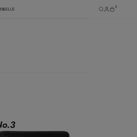
0
特集
ELLE
SEE RESULTS
o.
3