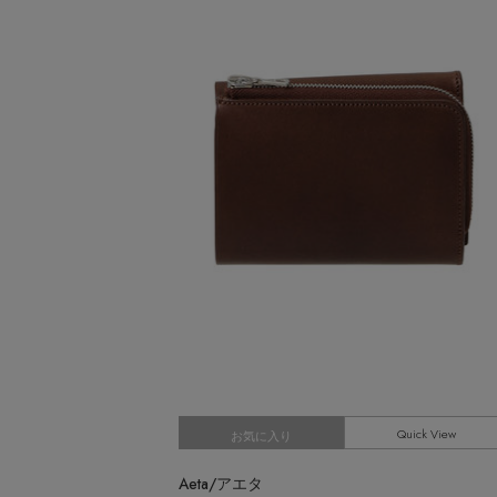
CATEGORY
【サンダル】ビーサンの季節！
ウェア
【リネン】涼しい夏素材
シューズ
【CFCL】注目のPOP-UP
すべてのウェア
【レース】上品な透け感
バッグ・財布
ブラウス・シャツ
すべてのシューズ
【雨の日】急な雨対策グッズ
カットソー・Tシャツ
ファッション小物
サンダル
すべてのバッグ・財布
【限定】ここでしか買えないアイテム
ワンピース・チュニック
パンプス
アクセサリー
カゴバッグ
すべてのファッション小物
【ペプラム】トレンドシルエット
パンツ
スニーカー
ショルダーバッグ
ランジェリー
ストール・マフラー・ケープ
すべてのアクセサリー
『ELLE』最新号掲載
スカート
フラットシューズ
トートバッグ
帽子・イヤーマフ
スポーツ
ピアス・イヤリング
すべてのランジェリー
【ジュエリー】シルバーでクールに
ジャケット
レインシューズ
ハンドバッグ
ヘアアクセサリー
ネックレス
ランジェリー
すべてのスポーツ
ニット
ブーツ
財布・小物
スマートフォンケース・タブレットケース
バングル・ブレスレット
インナー
ウェア
コート
ボディバッグ・ウェストポーチ
アイウェア
リング
シューズ
ルームウェア・パジャマ
クラッチバッグ
ベルト
コサージュ・ブローチ
バッグ・小物
ボストンバッグ
Quick View
グローブ
お気に入り
アンクレット
水着・スイムウェア
スーツケース
レッグウェア
チャーム
Aeta/アエタ