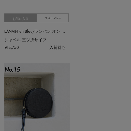
Quick View
お気に入り
LANVIN en Bleu/ランバン オン ブルー
シャペル 三ツ折サイフ
¥13,750
入荷待ち
No.
15