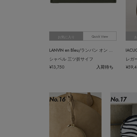
Quick View
お気に入り
LANVIN en Bleu/ランバン オン ブルー
IAC
シャペル 三ツ折サイフ
レガー
¥13,750
入荷待ち
¥59,
No.
16
No.
17