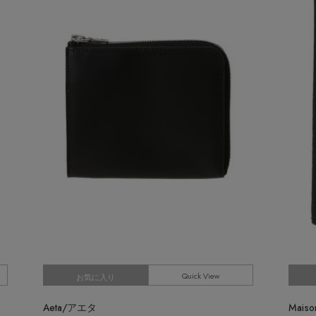
Stay in
the Loop
ELLE SHOP APP
Quick View
お気に入り
Aeta/アエタ
Mais