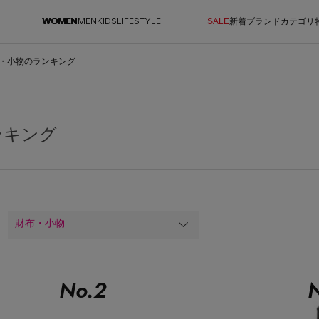
WOMEN
MEN
KIDS
LIFESTYLE
SALE
新着
ブランド
カテゴリ
・小物のランキング
CONTENTS
SUPPORT
ご利用ガイド
ンキング
特集一覧
カスタマーサポート
NEW IN BRAND
エル・ショップについて
BRAND NEWS
お知らせ
HOT STYLE
よくあるご質問
財布・小物
EDITOR'S CLOSET
メルマガ PICKUP
PERSONAL COLOR
No.
2
N
エディター厳選ギフト