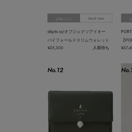
Quick View
お気に入り
objcts.io/オブジェクツアイオー
バイフォールドスリムウォレット
【PO
¥25,300
入荷待ち
¥37,
No.
12
No.