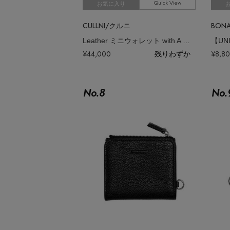
Quick View
お気に入り
CULLNI/クルニ
BON
Leather ミニウォレット with A Clasp
¥44,000
残りわずか
¥8,8
No.
8
No.