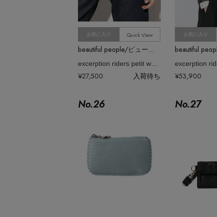
Quick View
お気に入り
お気に入り
beautiful people/ビューティフルピープル
excerption riders petit wallet
¥27,500
入荷待ち
¥53,900
No.
26
No.
27