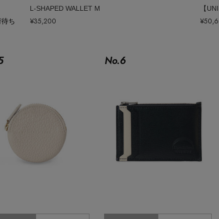
L-SHAPED WALLET M
【UN
荷待ち
¥35,200
¥50,
5
No.
6