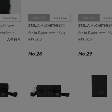
Quick View
Quick View
Quick 
お気に入り
お気に入り
beautiful people/ビューティフルピープル
STELLA McCARTNEY/ステラ マッカートニー
excerption riders flap purse
Stella Ryder カードウォレット
入荷待ち
¥49,500
¥49,500
No.
28
No.
29