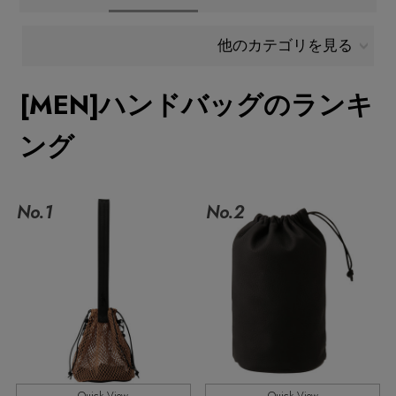
メールマガジン登録
ランキング
他のカテゴリを見る
最新トレンドや限定アイテム、セール情報を
いち早くお届けします。
[MEN]ハンドバッグのランキ
ブランド
ご登録はこちら
ング
最旬！トレンドワード
SUPPORT
【SALE】メンズセール
No.1
No.2
アイテム一覧
ご利用ガイド
MEN'S カットソー
SALE
カスタマーサポート
MEN'S スニーカー
CATEGORY
MEN'S スポーツ
エル・ショップについて