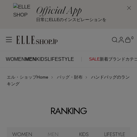
Official App
日常にELLEのインスピレーションを
0
WOMEN
MEN
KIDS
LIFESTYLE
SALE
新着
ブランド
カテ
WOMEN
MEN
KIDS
LIFESTYLE
アカウントをお持ちの方
エル・ショップHome
バッグ・財布
ハンドバッグのラン
ITEMS
ログイン
キング
SEE RESULTS
はじめてご利用の方
新着アイテム
RANKING
新規会員登録
再入荷アイテム
WOMEN
MEN
KIDS
LIFESTYLE