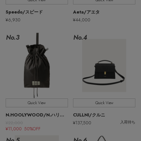
Quick View
Quick View
ウェア
MEN'S パンツ
Speedo/スピード
Aeta/アエタ
お知らせ
¥6,930
¥44,000
シューズ
すべてのウェア
No.3
No.4
バッグ・財布
すべてのシューズ
よくあるご質問
シャツ
ファッション小物
すべてのバッグ・財布
サンダル
カットソー・Tシャツ
アクセサリー
すべてのファッション小物
ショルダーバッグ
スニーカー
パンツ
アンダーウェア
すべてのアクセサリー
ストール・マフラー・ケープ
トートバッグ
フラットシューズ
ジャケット
Quick View
Quick View
スポーツ
すべてのアンダーウェア
ピアス・イヤリング
帽子・イヤーマフ
ハンドバッグ
N.HOOLYWOOD/N.ハリウッド
CULLNI/クルニ
レインシューズ
ニット
¥22,000
¥137,500
入荷待ち
すべてのスポーツ
ショーツ
ネックレス
¥11,000 50%OFF
ヘアアクセサリー
財布・小物
ブーツ
コート
No.5
No.6