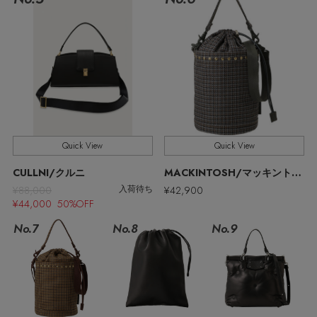
ウェア
バングル・ブレスレット
スマートフォンケース・タブレットケース
ボディバッグ・ウェストポーチ
ルームウェア
CONTENTS
シューズ
リング
アイウェア
クラッチバッグ
特集一覧
バッグ・小物
コサージュ・ブローチ
ベルト
ボストンバッグ
水着・スイムウェア
NEW IN BRAND
アンクレット
Quick View
Quick View
グローブ
スーツケース
CULLNI/クルニ
MACKINTOSH/マッキントッシュ
チャーム
¥88,000
¥42,900
入荷待ち
レッグウェア
BRAND NEWS
¥44,000 50%OFF
No.7
No.8
No.9
ポーチ
HOT STYLE
チャーム・ストラップ
メルマガ PICKUP