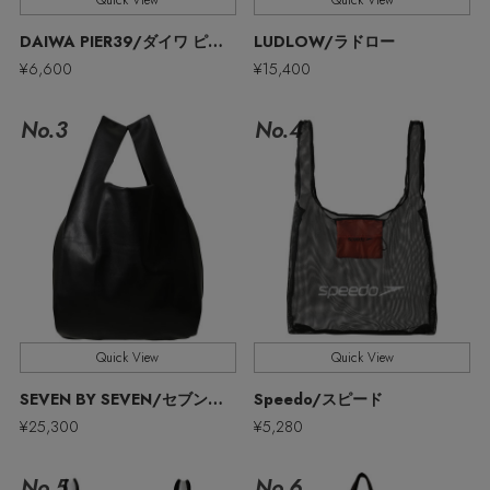
Quick View
Quick View
ウェア
MEN'S パンツ
DAIWA PIER39/ダイワ ピア39
LUDLOW/ラドロー
お知らせ
¥6,600
¥15,400
シューズ
すべてのウェア
No.3
No.4
バッグ・財布
すべてのシューズ
よくあるご質問
シャツ
ファッション小物
すべてのバッグ・財布
サンダル
カットソー・Tシャツ
アクセサリー
すべてのファッション小物
ショルダーバッグ
スニーカー
パンツ
アンダーウェア
すべてのアクセサリー
ストール・マフラー・ケープ
トートバッグ
フラットシューズ
ジャケット
Quick View
Quick View
スポーツ
すべてのアンダーウェア
ピアス・イヤリング
帽子・イヤーマフ
ハンドバッグ
SEVEN BY SEVEN/セブンバイセブン
Speedo/スピード
レインシューズ
ニット
¥25,300
¥5,280
すべてのスポーツ
ショーツ
ネックレス
ヘアアクセサリー
財布・小物
ブーツ
コート
No.5
No.6