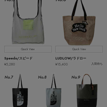
ウェア
バングル・ブレスレット
スマートフォンケース・タブレットケース
ボディバッグ・ウェストポーチ
ルームウェア
CONTENTS
シューズ
リング
アイウェア
クラッチバッグ
特集一覧
バッグ・小物
コサージュ・ブローチ
ベルト
ボストンバッグ
水着・スイムウェア
NEW IN BRAND
アンクレット
Quick View
Quick View
グローブ
スーツケース
Speedo/スピード
LUDLOW/ラドロー
チャーム
¥5,280
¥15,400
入荷待ち
レッグウェア
BRAND NEWS
No.7
No.8
No.9
ポーチ
HOT STYLE
チャーム・ストラップ
メルマガ PICKUP