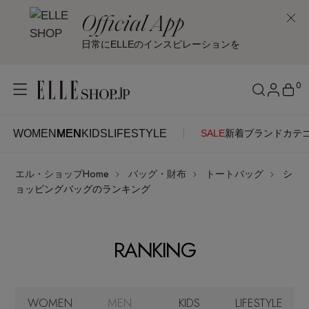
Official App
日常にELLEのインスピレーションを
0
WOMEN
MEN
KIDS
LIFESTYLE
SALE
新着
ブランド
カテ
WOMEN
MEN
KIDS
LIFESTYLE
アカウントをお持ちの方
エル・ショップHome
バッグ・財布
トートバッグ
シ
ITEMS
ログイン
ョッピングバッグのランキング
SEE RESULTS
はじめてご利用の方
新着アイテム
RANKING
新規会員登録
再入荷アイテム
WOMEN
MEN
KIDS
LIFESTYLE