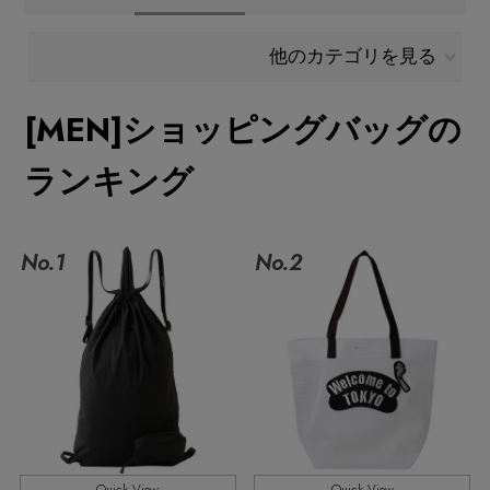
メールマガジン登録
ランキング
他のカテゴリを見る
最新トレンドや限定アイテム、セール情報を
いち早くお届けします。
[MEN]ショッピングバッグの
ブランド
ご登録はこちら
ランキング
最旬！トレンドワード
SUPPORT
【SALE】メンズセール
No.1
No.2
アイテム一覧
ご利用ガイド
MEN'S カットソー
SALE
カスタマーサポート
MEN'S スニーカー
CATEGORY
MEN'S スポーツ
エル・ショップについて