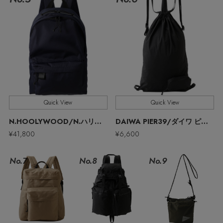
ウェア
バングル・ブレスレット
スマートフォンケース・タブレットケース
ボディバッグ・ウェストポーチ
ルームウェア
CONTENTS
シューズ
リング
アイウェア
クラッチバッグ
特集一覧
バッグ・小物
コサージュ・ブローチ
ベルト
ボストンバッグ
水着・スイムウェア
NEW IN BRAND
アンクレット
Quick View
Quick View
グローブ
スーツケース
N.HOOLYWOOD/N.ハリウッド
DAIWA PIER39/ダイワ ピア39
チャーム
¥41,800
¥6,600
レッグウェア
BRAND NEWS
No.7
No.8
No.9
ポーチ
HOT STYLE
チャーム・ストラップ
メルマガ PICKUP