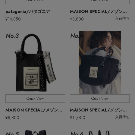
Quick View
Quick View
ウェア
MEN'S パンツ
patagonia/パタゴニア
MAISON SPECIAL/メゾンスペシャル
お知らせ
¥14,850
¥8,800
シューズ
入荷待ち
すべてのウェア
No.3
No.4
バッグ・財布
すべてのシューズ
よくあるご質問
シャツ
ファッション小物
すべてのバッグ・財布
サンダル
カットソー・Tシャツ
アクセサリー
すべてのファッション小物
ショルダーバッグ
スニーカー
パンツ
アンダーウェア
すべてのアクセサリー
ストール・マフラー・ケープ
トートバッグ
フラットシューズ
ジャケット
Quick View
Quick View
スポーツ
すべてのアンダーウェア
ピアス・イヤリング
帽子・イヤーマフ
ハンドバッグ
MAISON SPECIAL/メゾンスペシャル
MAISON SPECIAL/メゾンスペシャル
レインシューズ
ニット
¥8,800
¥11,000
入荷待ち
すべてのスポーツ
ショーツ
ネックレス
ヘアアクセサリー
財布・小物
ブーツ
コート
No.5
No.6