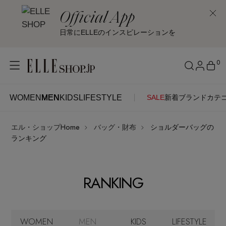
Official App
日常にELLEのインスピレーションを
0
WOMEN
MEN
KIDS
LIFESTYLE
SALE
新着
ブランド
カテ
WOMEN
MEN
KIDS
LIFESTYLE
アカウントをお持ちの方
エル・ショップHome
バッグ・財布
ショルダーバッグの
ITEMS
ログイン
ランキング
SEE RESULTS
はじめてご利用の方
新着アイテム
RANKING
新規会員登録
再入荷アイテム
WOMEN
MEN
KIDS
LIFESTYLE