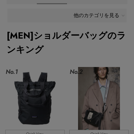
メールマガジン登録
ランキング
他のカテゴリを見る
最新トレンドや限定アイテム、セール情報を
いち早くお届けします。
[MEN]ショルダーバッグのラ
ブランド
ご登録はこちら
ンキング
最旬！トレンドワード
SUPPORT
【SALE】メンズセール
No.1
No.2
アイテム一覧
ご利用ガイド
MEN'S カットソー
SALE
カスタマーサポート
MEN'S スニーカー
CATEGORY
MEN'S スポーツ
エル・ショップについて