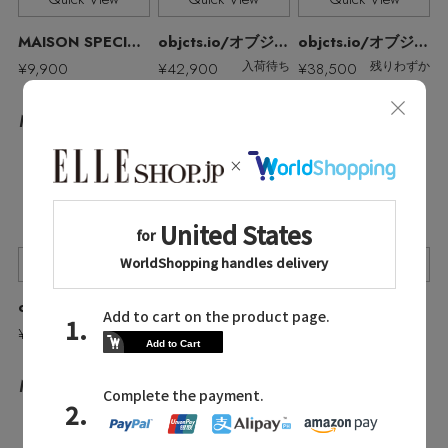
MAISON SPECIAL/メゾンスペシャル
objcts.io/オブジェクツアイオー
objcts.io/オブジェクツアイオー
¥9,900
¥42,900
¥38,500
入荷待ち
残りわずか
No.27
No.25
No.26
Quick View
Quick View
Quick View
objcts.io/オブジェクツアイオー
MAISON SPECIAL/メゾンスペシャル
patagonia/パタゴニア
¥46,200
¥9,900
¥14,850
残りわずか
No.28
No.29
No.30